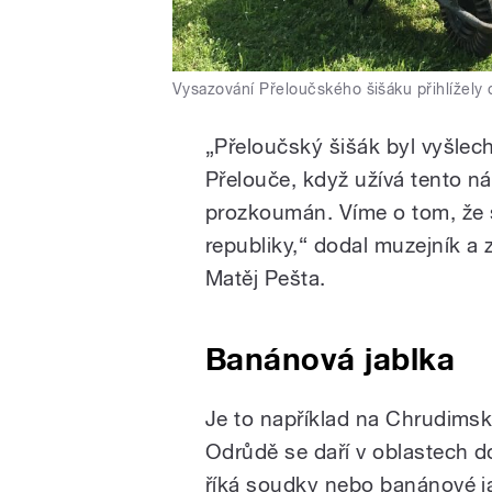
Vysazování Přeloučského šišáku přihlížely d
„Přeloučský šišák byl vyšlec
Přelouče, když užívá tento ná
prozkoumán. Víme o tom, že 
republiky,“ dodal muzejník a 
Matěj Pešta.
Banánová jablka
Je to například na Chrudims
Odrůdě se daří v oblastech d
říká soudky nebo banánové j