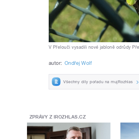
V Přelouči vysadili nové jabloně odrůdy Př
autor:
Ondřej Wolf
Všechny díly pořadu na mujRozhlas
ZPRÁVY Z IROZHLAS.CZ