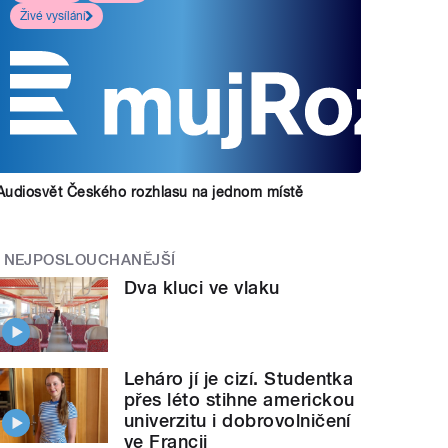
Živé vysílání
Audiosvět Českého rozhlasu na jednom místě
NEJPOSLOUCHANĚJŠÍ
Dva kluci ve vlaku
Leháro jí je cizí. Studentka
přes léto stihne americkou
univerzitu i dobrovolničení
ve Francii