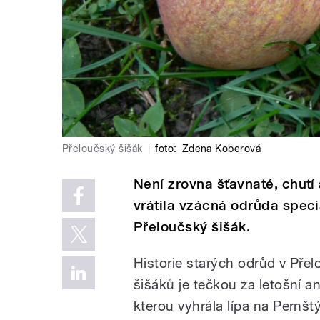
Přeloučský šišák
|
foto:
Zdena Koberová
Není zrovna šťavnaté, chutí
vrátila vzácná odrůda spec
Přeloučský šišák.
Historie starých odrůd v Přel
šišáků je tečkou za letošní a
kterou vyhrála lípa na Pernš