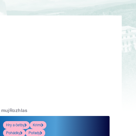
mujRozhlas
Hry a četby
Krimi
Pohádky
Pořady