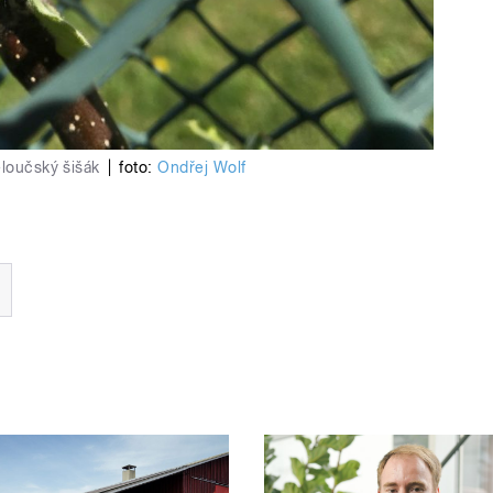
eloučský šišák
|
foto:
Ondřej Wolf