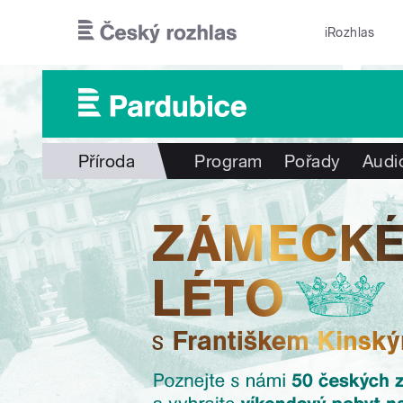
Přejít k hlavnímu obsahu
iRozhlas
Příroda
Program
Pořady
Audi