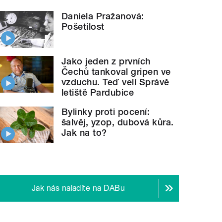
Daniela Pražanová:
Pošetilost
Jako jeden z prvních
Čechů tankoval gripen ve
vzduchu. Teď velí Správě
letiště Pardubice
Bylinky proti pocení:
šalvěj, yzop, dubová kůra.
Jak na to?
Jak nás naladíte na DABu