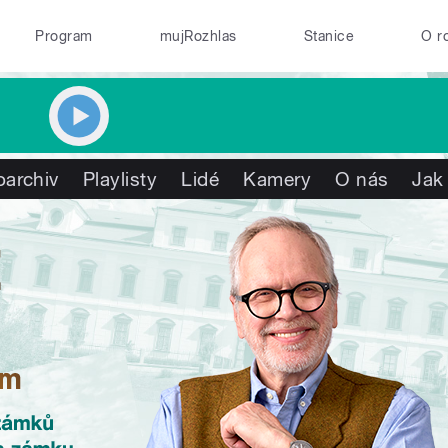
Program
mujRozhlas
Stanice
O r
oarchiv
Playlisty
Lidé
Kamery
O nás
Jak