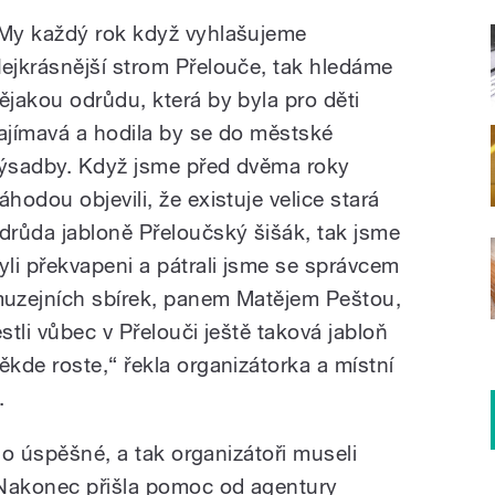
My každý rok když vyhlašujeme
ejkrásnější strom Přelouče, tak hledáme
ějakou odrůdu, která by byla pro děti
ajímavá a hodila by se do městské
ýsadby. Když jsme před dvěma roky
áhodou objevili, že existuje velice stará
drůda jabloně Přeloučský šišák, tak jsme
yli překvapeni a pátrali jsme se správcem
uzejních sbírek, panem Matějem Peštou,
estli vůbec v Přelouči ještě taková jabloň
ěkde roste,“ řekla organizátorka a místní
.
ylo úspěšné, a tak organizátoři museli
 Nakonec přišla pomoc od agentury