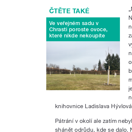
„
N
Ve veřejném sadu v
n
Chrasti poroste ovoce,
z
které nikde nekoupíte
v
n
o
b
m
j
n
knihovnice Ladislava Hývlová
Pátrání v okolí ale zatím neb
shánět odrůdu, kde se dalo.