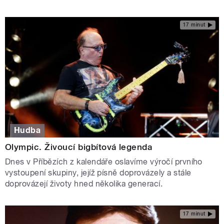
17 minut
Hudba
Olympic. Živoucí bigbítová legenda
Dnes v Příbězích z kalendáře oslavíme výročí prvního
vystoupení skupiny, jejíž písně doprovázely a stále
doprovázejí životy hned několika generací.
17 minut