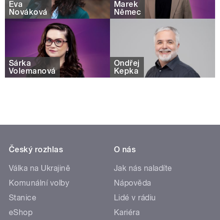
Eva
Marek
Nováková
Němec
Šárka
Ondřej
Volemanová
Kepka
Český rozhlas
O nás
Válka na Ukrajině
Jak nás naladíte
Komunální volby
Nápověda
Stanice
Lidé v rádiu
eShop
Kariéra