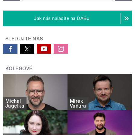
Jak nás naladíte na DABu
SLEDUJTE NÁS
KOLEGOVÉ
Michal
Mirek
Jagelka
Vaňura