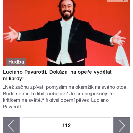
Hudba
Luciano Pavarotti. Dokázal na opeře vydělat
miliardy!
„Než začnu zpívat, pomyslím na okamžik na svého otce.
Bude se mu to líbit, nebo ne? Je tím nejpřísnějším
kritikem na světě,“ říkával operní pěvec Luciano
Pavarotti.
STRÁNKY
112
n
zí