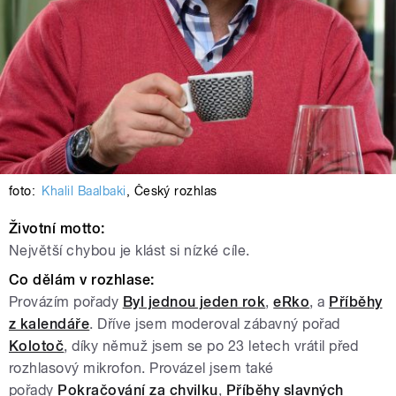
foto:
Khalil Baalbaki
,
Český rozhlas
Životní motto:
Největší chybou je klást si nízké cíle.
Co dělám v rozhlase:
Provázím pořady
Byl jednou jeden rok
,
eRko
, a
Příběhy
z kalendáře
. Dříve jsem moderoval zábavný pořad
Kolotoč
, díky němuž jsem se po 23 letech vrátil před
rozhlasový mikrofon. Provázel jsem také
pořady
Pokračování za chvilku
,
Příběhy slavných