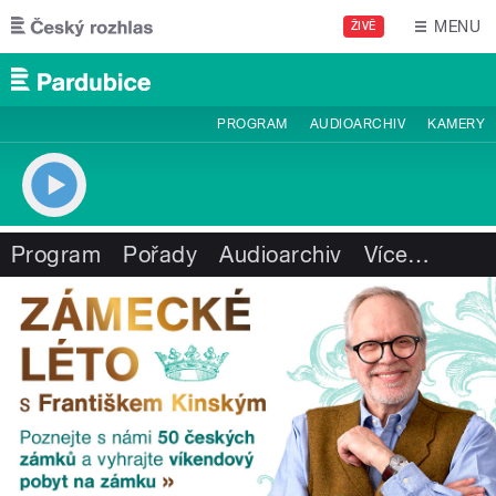
Přejít k hlavnímu obsahu
MENU
ŽIVĚ
PROGRAM
AUDIOARCHIV
KAMERY
Program
Pořady
Audioarchiv
Více
…