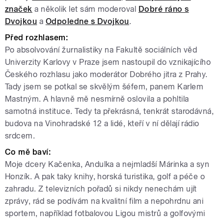
značek
a několik let sám moderoval
Dobré ráno s
Dvojkou
a
Odpoledne s Dvojkou
.
Před rozhlasem:
Po absolvování žurnalistiky na Fakultě sociálních věd
Univerzity Karlovy v Praze jsem nastoupil do vznikajícího
Českého rozhlasu jako moderátor Dobrého jitra z Prahy.
Tady jsem se potkal se skvělým šéfem, panem Karlem
Mastným. A hlavně mě nesmírně oslovila a pohltila
samotná instituce. Tedy ta překrásná, tenkrát starodávná,
budova na Vinohradské 12 a lidé, kteří v ní dělají rádio
srdcem.
Co mě baví:
Moje dcery Kačenka, Andulka a nejmladší Márinka a syn
Honzík. A pak taky knihy, horská turistika, golf a péče o
zahradu. Z televizních pořadů si nikdy nenechám ujít
zprávy, rád se podívám na kvalitní film a nepohrdnu ani
sportem, například fotbalovou Ligou mistrů a golfovými