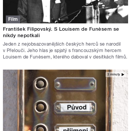
Film
František Filipovský. S Louisem de Funèsem se
nikdy nepotkali
Jeden z nejobsazovanějších českých herců se narodil
v Přelouči. Jeho hlas je spjatý s francouzským hercem
Louisem de Funèsem, kterého daboval v desítkách filmů.
3 minuty