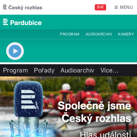
Přejít k hlavnímu obsahu
MENU
ŽIVĚ
PROGRAM
AUDIOARCHIV
KAMERY
Program
Pořady
Audioarchiv
Více
…