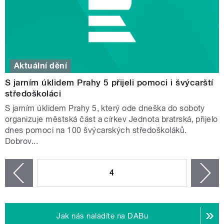
Aktuální dění
S jarním úklidem Prahy 5 přijeli pomoci i švýcarští
středoškoláci
S jarním úklidem Prahy 5, který ode dneška do soboty
organizuje městská část a církev Jednota bratrská, přijelo
dnes pomoci na 100 švýcarských středoškoláků.
Dobrov...
STRÁNKY
4
n
zí
Jak nás naladíte na DABu