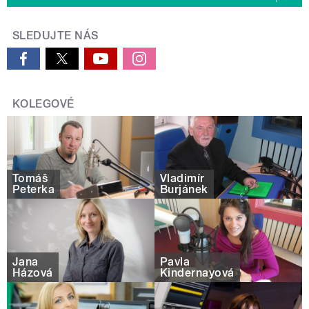
SLEDUJTE NÁS
KOLEGOVÉ
Tomáš
Vladimír
Peterka
Burjánek
Jana
Pavla
Házová
Kindernayová