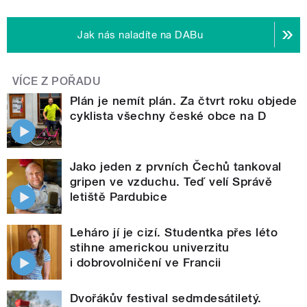
Jak nás naladíte na DABu
VÍCE Z POŘADU
Plán je nemít plán. Za čtvrt roku objede
cyklista všechny české obce na D
Jako jeden z prvních Čechů tankoval
gripen ve vzduchu. Teď velí Správě
letiště Pardubice
Leháro jí je cizí. Studentka přes léto
stihne americkou univerzitu
i dobrovolničení ve Francii
Dvořákův festival sedmdesátiletý.