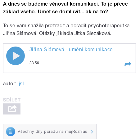
A dnes se budeme věnovat komunikaci. To je přece
základ všeho. Umět se domluvit...jak na to?
To se vám snažila prozradit a poradit psychoterapeutka
Jiřina Slámová. Otázky jí kladla Jitka Slezáková.
Jiřina Slámová - umění komunikace
33:56
Play /
Jiřina Slámová - umění komunikace
autor:
jsl
Všechny díly pořadu na mujRozhlas