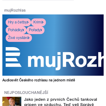
pause
mujRozhlas
Hry a četby
Krimi
Pohádky
Pořady
Živé vysílání
Audiosvět Českého rozhlasu na jednom místě
NEJPOSLOUCHANĚJŠÍ
Jako jeden z prvních Čechů tankoval
gripen ve vzduchu. Teď velí Správě