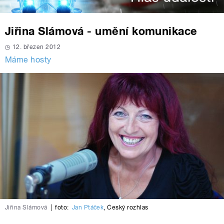
Jiřina Slámová - umění komunikace
12. březen 2012
Máme hosty
Jiřina Slámová
|
foto:
Jan Ptáček
,
Český rozhlas