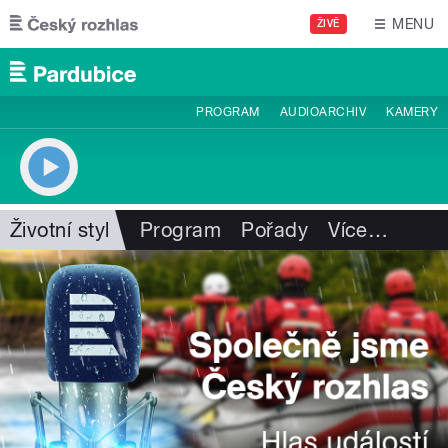
Přejít k hlavnímu obsahu
MENU
ŽIVĚ
PROGRAM
AUDIOARCHIV
KAMERY
Životní styl
Program
Pořady
Více
…