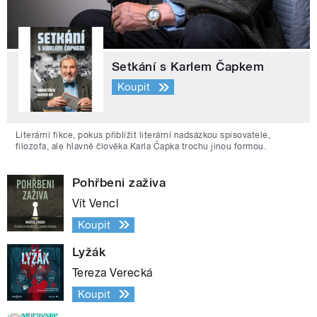
Setkání s Karlem Čapkem
Koupit
Literární fikce, pokus přiblížit literární nadsázkou spisovatele,
filozofa, ale hlavně člověka Karla Čapka trochu jinou formou.
Pohřbeni zaživa
Vít Vencl
Koupit
Lyžák
Tereza Verecká
Koupit