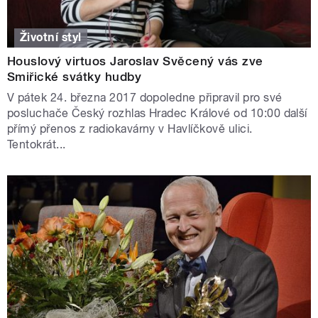
Životní styl
Houslový virtuos Jaroslav Svěcený vás zve
Smiřické svátky hudby
V pátek 24. března 2017 dopoledne připravil pro své
posluchače Český rozhlas Hradec Králové od 10:00 další
přímý přenos z radiokavárny v Havlíčkově ulici.
Tentokrát...