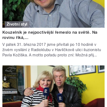
Životní styl
Kouzelník je nejpoctivější řemeslo na světě. Na
rovinu říká,...
V pátek 31. března 2017 jsme přivítali po 10 hodině v
živém vysílání z Radioklubu v Havlíčkově ulici iluzionistu
Pavla Kožíška. A motto pořadu proto zní: Možná přij...