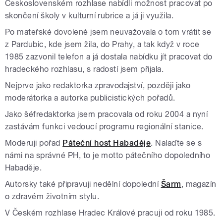
Československém rozhlase nabídli možnost pracovat po
skončení školy v kulturní rubrice a já ji využila.
Po mateřské dovolené jsem neuvažovala o tom vrátit se
z Pardubic, kde jsem žila, do Prahy, a tak když v roce
1985 zazvonil telefon a já dostala nabídku jít pracovat do
hradeckého rozhlasu, s radostí jsem přijala.
Nejprve jako redaktorka zpravodajství, později jako
moderátorka a autorka publicistických pořadů.
Jako šéfredaktorka jsem pracovala od roku 2004 a nyní
zastávám funkci vedoucí programu regionální stanice.
Moderuji pořad
Páteční host Habaděje
. Nalaďte se s
námi na správné PH, to je motto pátečního dopoledního
Habaděje.
Autorsky také připravuji nedělní dopolední
Šarm
, magazín
o zdravém životním stylu.
V Českém rozhlase Hradec Králové pracuji od roku 1985.