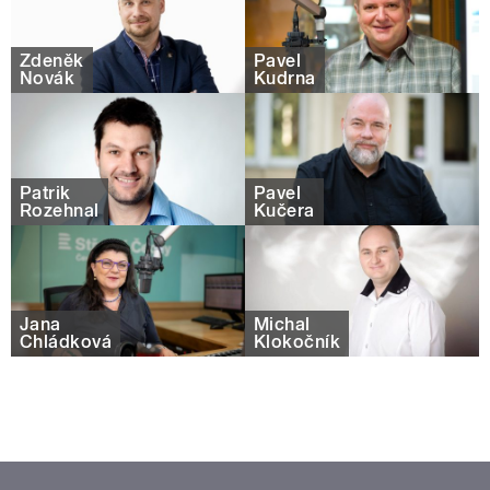
Zdeněk
Pavel
Novák
Kudrna
Patrik
Pavel
Rozehnal
Kučera
Jana
Michal
Chládková
Klokočník