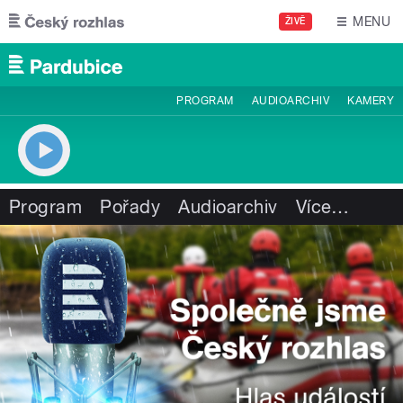
Přejít k hlavnímu obsahu
MENU
ŽIVĚ
PROGRAM
AUDIOARCHIV
KAMERY
Program
Pořady
Audioarchiv
Více
…