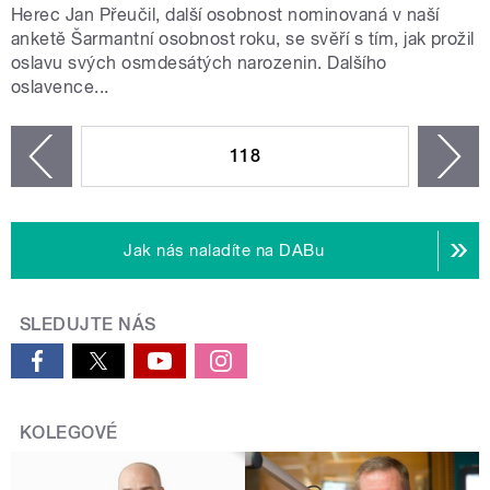
Herec Jan Přeučil, další osobnost nominovaná v naší
anketě Šarmantní osobnost roku, se svěří s tím, jak prožil
oslavu svých osmdesátých narozenin. Dalšího
oslavence...
STRÁNKY
118
n
zí
Jak nás naladíte na DABu
SLEDUJTE NÁS
KOLEGOVÉ