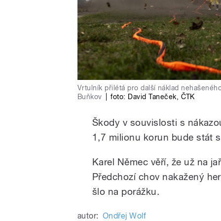
Vrtulník přilétá pro další náklad nehašenéh
Buňkov
|
foto:
David Taneček
,
ČTK
Škody v souvislosti s nákazou 
1,7 milionu korun bude stát 
Karel Němec věří, že už na j
Předchozí chov nakažený herp
šlo na porážku.
autor:
Ondřej Wolf