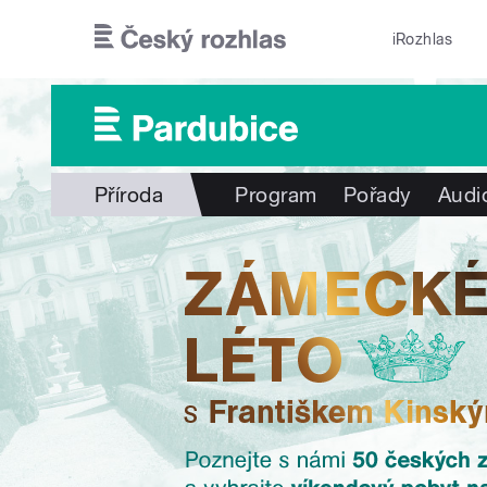
Přejít k hlavnímu obsahu
iRozhlas
Příroda
Program
Pořady
Audi