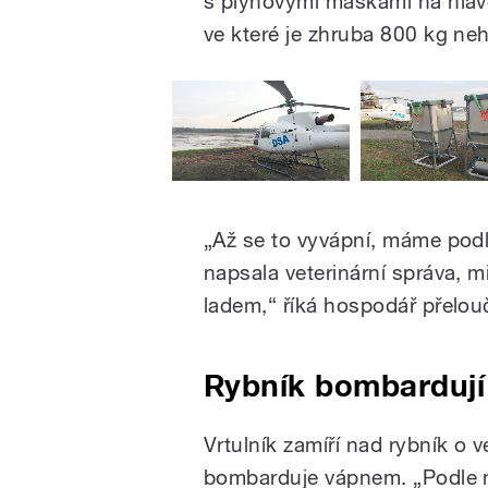
s plynovými maskami na hlav
ve které je zhruba 800 kg n
„Až se to vyvápní, máme pod
napsala veterinární správa, 
ladem,“ říká hospodář přelo
Rybník bombardují
Vrtulník zamíří nad rybník o v
bombarduje vápnem. „Podle m