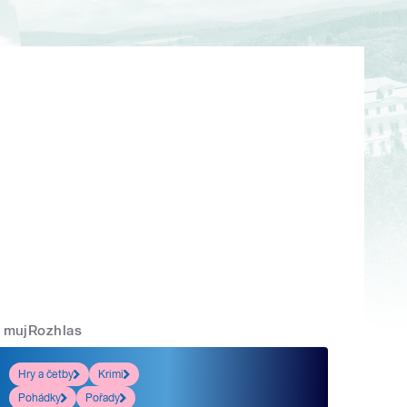
mujRozhlas
Hry a četby
Krimi
Pohádky
Pořady