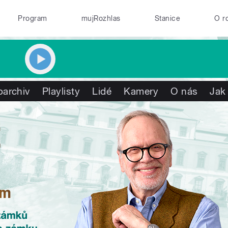
Program
mujRozhlas
Stanice
O r
oarchiv
Playlisty
Lidé
Kamery
O nás
Jak