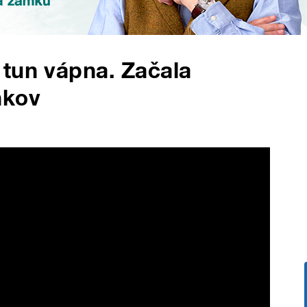
 tun vápna. Začala
ňkov