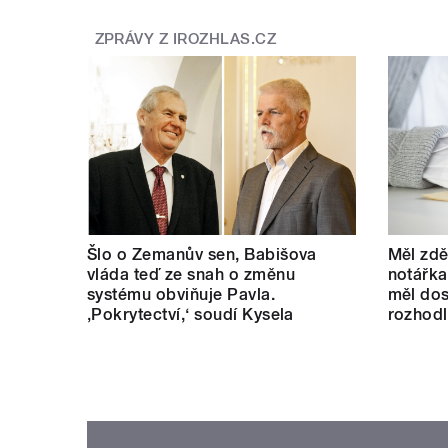
ZPRÁVY Z IROZHLAS.CZ
Šlo o Zemanův sen, Babišova
Měl zdě
vláda teď ze snah o změnu
notářka
systému obviňuje Pavla.
měl dos
‚Pokrytectví,‘ soudí Kysela
rozhod