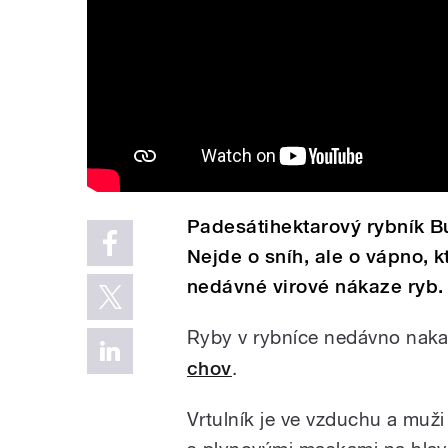
Padesátihektarový rybník Bu
Nejde o sníh, ale o vápno, k
nedávné virové nákaze ryb. 
Ryby v rybníce nedávno nakaz
chov
.
Vrtulník je ve vzduchu a muž