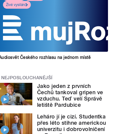
Živé vysílání
Audiosvět Českého rozhlasu na jednom místě
NEJPOSLOUCHANĚJŠÍ
Jako jeden z prvních
Čechů tankoval gripen ve
vzduchu. Teď velí Správě
letiště Pardubice
Leháro jí je cizí. Studentka
přes léto stihne americkou
univerzitu i dobrovolničení