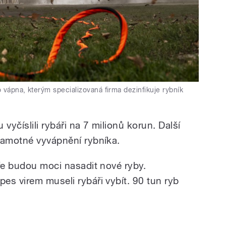
o vápna, kterým specializovaná firma dezinfikuje rybník
vyčíslili rybáři na 7 milionů korun. Další
samotné vyvápnění rybníka.
aře budou moci nasadit nové ryby.
es virem museli rybáři vybít. 90 tun ryb