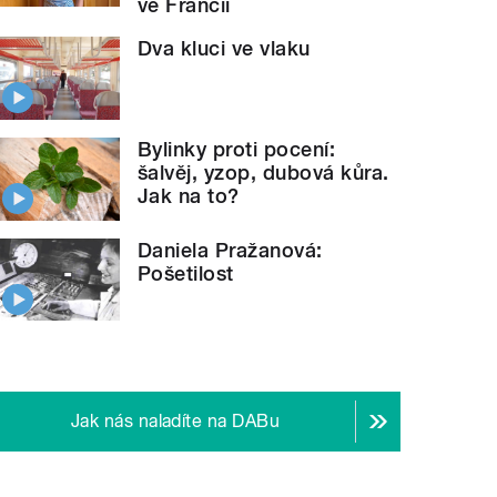
ve Francii
Dva kluci ve vlaku
Bylinky proti pocení:
šalvěj, yzop, dubová kůra.
Jak na to?
Daniela Pražanová:
Pošetilost
Jak nás naladíte na DABu