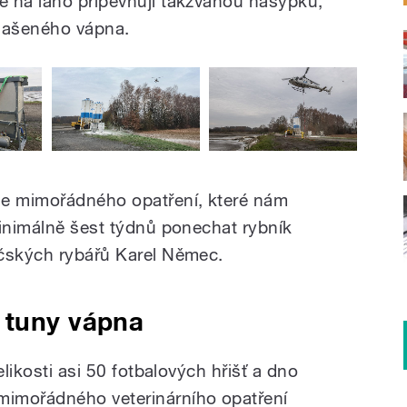
ě na lano připevňují takzvanou násypku,
ehašeného vápna.
le mimořádného opatření, které nám
minimálně šest týdnů ponechat rybník
učských rybářů Karel Němec.
 tuny vápna
elikosti asi 50 fotbalových hřišť a dno
imořádného veterinárního opatření