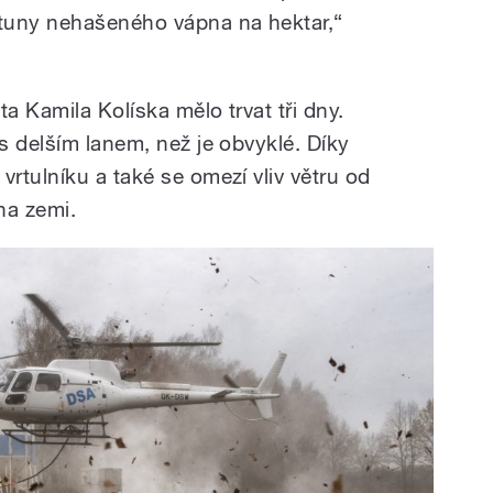
uny nehašeného vápna na hektar,“
a Kamila Kolíska mělo trvat tři dny.
s delším lanem, než je obvyklé. Díky
rtulníku a také se omezí vliv větru od
na zemi.