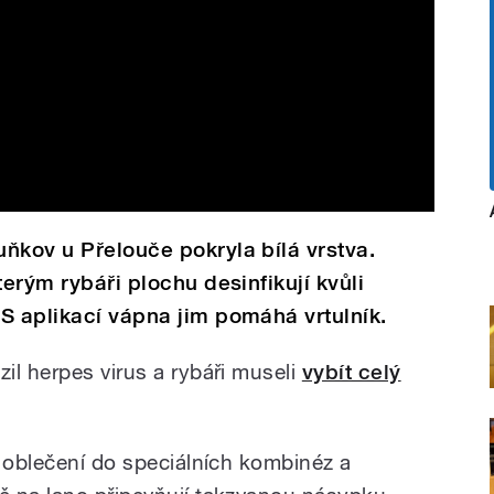
ňkov u Přelouče pokryla bílá vrstva.
terým rybáři plochu desinfikují kvůli
S aplikací vápna jim pomáhá vrtulník.
il herpes virus a rybáři museli
vybít celý
i oblečení do speciálních kombinéz a