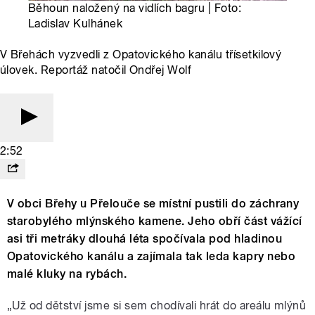
Běhoun naložený na vidlích bagru | Foto:
Ladislav Kulhánek
V Břehách vyzvedli z Opatovického kanálu třísetkilový
úlovek. Reportáž natočil Ondřej Wolf
2:52
V obci Břehy u Přelouče se místní pustili do záchrany
starobylého mlýnského kamene. Jeho obří část vážící
asi tři metráky dlouhá léta spočívala pod hladinou
Opatovického kanálu a zajímala tak leda kapry nebo
malé kluky na rybách.
„Už od dětství jsme si sem chodívali hrát do areálu mlýnů