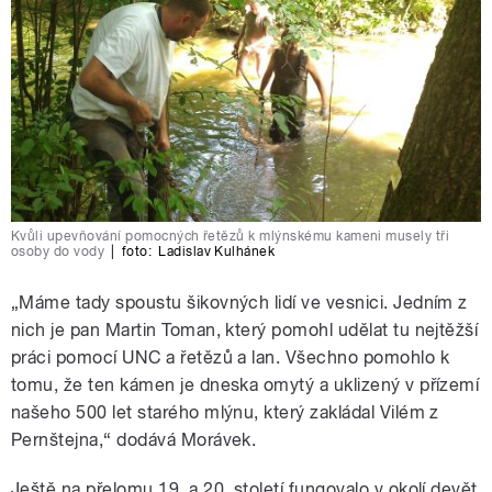
Kvůli upevňování pomocných řetězů k mlýnskému kameni musely tři
osoby do vody
|
foto:
Ladislav Kulhánek
„Máme tady spoustu šikovných lidí ve vesnici. Jedním z
nich je pan Martin Toman, který pomohl udělat tu nejtěžší
práci pomocí UNC a řetězů a lan. Všechno pomohlo k
tomu, že ten kámen je dneska omytý a uklizený v přízemí
našeho 500 let starého mlýnu, který zakládal Vilém z
Pernštejna,“ dodává Morávek.
Ještě na přelomu 19. a 20. století fungovalo v okolí devět