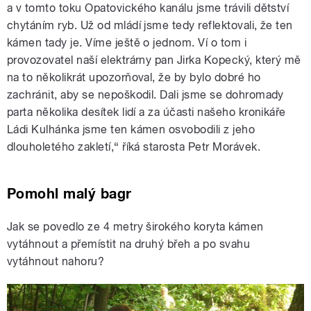
a v tomto toku Opatovického kanálu jsme trávili dětství
chytáním ryb. Už od mládí jsme tedy reflektovali, že ten
kámen tady je. Víme ještě o jednom. Ví o tom i
provozovatel naší elektrárny pan Jirka Kopecký, který mě
na to několikrát upozorňoval, že by bylo dobré ho
zachránit, aby se nepoškodil. Dali jsme se dohromady
parta několika desítek lidí a za účasti našeho kronikáře
Ládi Kulhánka jsme ten kámen osvobodili z jeho
dlouholetého zakletí,“ říká starosta Petr Morávek.
Pomohl malý bagr
Jak se povedlo ze 4 metry širokého koryta kámen
vytáhnout a přemístit na druhý břeh a po svahu
vytáhnout nahoru?