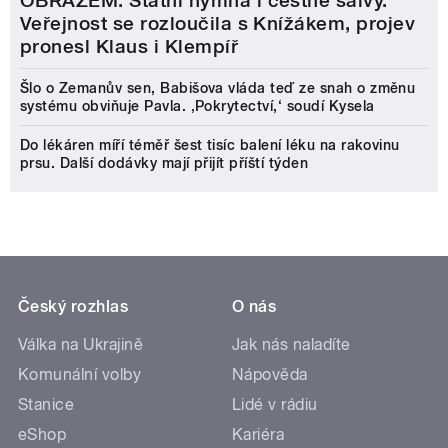
OBRAZEM: Státní hymna i čestné salvy.
Veřejnost se rozloučila s Knížákem, projev
pronesl Klaus i Klempíř
Šlo o Zemanův sen, Babišova vláda teď ze snah o změnu
systému obviňuje Pavla. ‚Pokrytectví,‘ soudí Kysela
Do lékáren míří téměř šest tisíc balení léku na rakovinu
prsu. Další dodávky mají přijít příští týden
Český rozhlas
O nás
Válka na Ukrajině
Jak nás naladíte
Komunální volby
Nápověda
Stanice
Lidé v rádiu
eShop
Kariéra