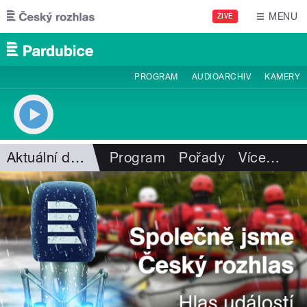
Přejít k hlavnímu obsahu
MENU
ŽIVĚ
PROGRAM
AUDIOARCHIV
KAMERY
Aktuální dění
Program
Pořady
Více
…