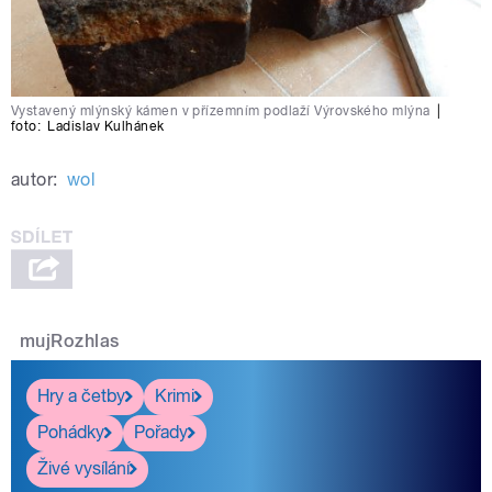
Vystavený mlýnský kámen v přízemním podlaží Výrovského mlýna
|
foto:
Ladislav Kulhánek
autor:
wol
mujRozhlas
Hry a četby
Krimi
Pohádky
Pořady
Živé vysílání