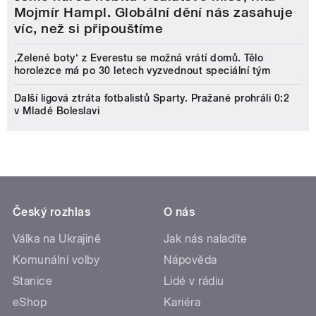
Mojmír Hampl. Globální dění nás zasahuje
víc, než si připouštíme
‚Zelené boty‘ z Everestu se možná vrátí domů. Tělo
horolezce má po 30 letech vyzvednout speciální tým
Další ligová ztráta fotbalistů Sparty. Pražané prohráli 0:2
v Mladé Boleslavi
Český rozhlas
O nás
Válka na Ukrajině
Jak nás naladíte
Komunální volby
Nápověda
Stanice
Lidé v rádiu
eShop
Kariéra