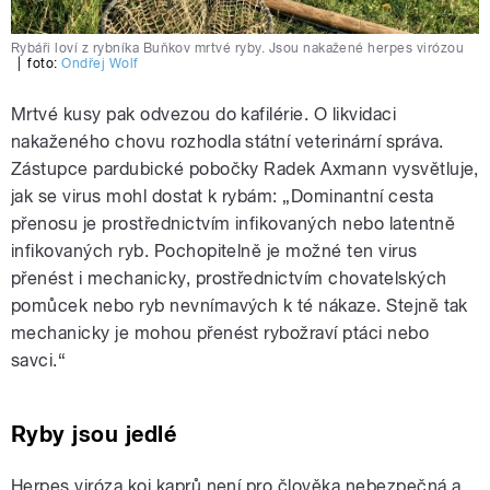
Rybáři loví z rybníka Buňkov mrtvé ryby. Jsou nakažené herpes virózou
|
foto:
Ondřej Wolf
Mrtvé kusy pak odvezou do kafilérie. O likvidaci
nakaženého chovu rozhodla státní veterinární správa.
Zástupce pardubické pobočky Radek Axmann vysvětluje,
jak se virus mohl dostat k rybám: „Dominantní cesta
přenosu je prostřednictvím infikovaných nebo latentně
infikovaných ryb. Pochopitelně je možné ten virus
přenést i mechanicky, prostřednictvím chovatelských
pomůcek nebo ryb nevnímavých k té nákaze. Stejně tak
mechanicky je mohou přenést rybožraví ptáci nebo
savci.“
Ryby jsou jedlé
Herpes viróza koi kaprů není pro člověka nebezpečná a