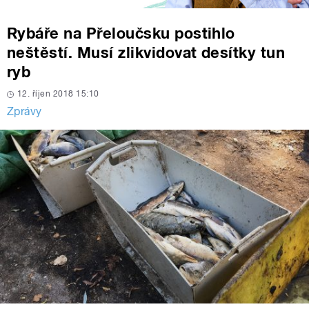
Rybáře na Přeloučsku postihlo
neštěstí. Musí zlikvidovat desítky tun
ryb
12. říjen 2018 15:10
Zprávy