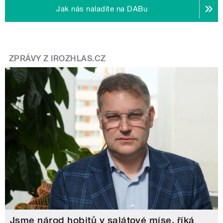
Jak nás naladíte na DABu
ZPRÁVY Z IROZHLAS.CZ
Jsme národ hobitů v salátové míse, říká