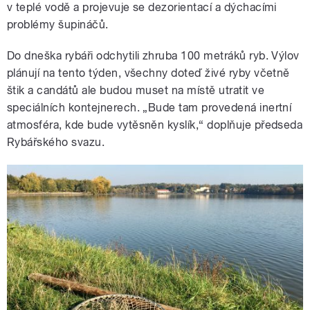
v teplé vodě a projevuje se dezorientací a dýchacími
problémy šupináčů.
Do dneška rybáři odchytili zhruba 100 metráků ryb. Výlov
plánují na tento týden, všechny doteď živé ryby včetně
štik a candátů ale budou muset na místě utratit ve
speciálních kontejnerech. „Bude tam provedená inertní
atmosféra, kde bude vytěsněn kyslík,“ doplňuje předseda
Rybářského svazu.