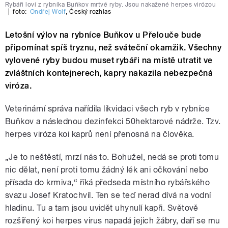
Rybáři loví z rybníka Buňkov mrtvé ryby. Jsou nakažené herpes virózou
|
foto:
Ondřej Wolf
,
Český rozhlas
Letošní výlov na rybníce Buňkov u Přelouče bude
připomínat spíš tryznu, než sváteční okamžik. Všechny
vylovené ryby budou muset rybáři na místě utratit ve
zvláštních kontejnerech, kapry nakazila nebezpečná
viróza.
Veterinární správa nařídila likvidaci všech ryb v rybníce
Buňkov a následnou dezinfekci 50hektarové nádrže. Tzv.
herpes viróza koi kaprů není přenosná na člověka.
„Je to neštěstí, mrzí nás to. Bohužel, nedá se proti tomu
nic dělat, není proti tomu žádný lék ani očkování nebo
přísada do krmiva,“ říká předseda místního rybářského
svazu Josef Kratochvíl. Ten se teď nerad dívá na vodní
hladinu. Tu a tam jsou uvidět uhynulí kapři. Světově
rozšířený koi herpes virus napadá jejich žábry, daří se mu