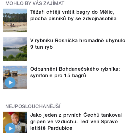
MOHLO BY VÁS ZAJÍMAT
Těžaři chtějí vrátit bagry do Mělic,
plocha písníků by se zdvojnásobila
V rybníku Rosnička hromadně uhynulo
9 tun ryb
Odbahnění Bohdanečského rybníka:
symfonie pro 15 bagrů
NEJPOSLOUCHANĚJŠÍ
Jako jeden z prvních Čechů tankoval
gripen ve vzduchu. Teď velí Správě
letiště Pardubice