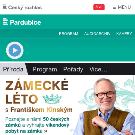
Přejít k hlavnímu obsahu
MENU
ŽIVĚ
PROGRAM
AUDIOARCHIV
KAMERY
Příroda
Program
Pořady
Více
…