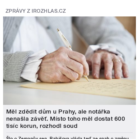
ZPRÁVY Z IROZHLAS.CZ
Měl zdědit dům u Prahy, ale notářka
nenašla závěť. Místo toho měl dostat 600
tisíc korun, rozhodl soud
Šlo o Zemanův sen, Babišova vláda teď ze snah o změnu