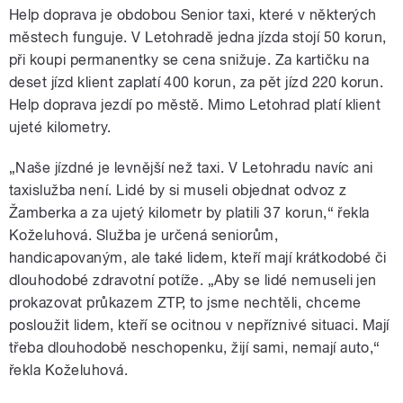
Help doprava je obdobou Senior taxi, které v některých
městech funguje. V Letohradě jedna jízda stojí 50 korun,
při koupi permanentky se cena snižuje. Za kartičku na
deset jízd klient zaplatí 400 korun, za pět jízd 220 korun.
Help doprava jezdí po městě. Mimo Letohrad platí klient
ujeté kilometry.
„Naše jízdné je levnější než taxi. V Letohradu navíc ani
taxislužba není. Lidé by si museli objednat odvoz z
Žamberka a za ujetý kilometr by platili 37 korun,“ řekla
Koželuhová. Služba je určená seniorům,
handicapovaným, ale také lidem, kteří mají krátkodobé či
dlouhodobé zdravotní potíže. „Aby se lidé nemuseli jen
prokazovat průkazem ZTP, to jsme nechtěli, chceme
posloužit lidem, kteří se ocitnou v nepříznivé situaci. Mají
třeba dlouhodobě neschopenku, žijí sami, nemají auto,“
řekla Koželuhová.