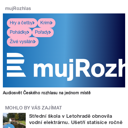
mujRozhlas
Hry a četby
Krimi
Pohádky
Pořady
Živé vysílání
Audiosvět Českého rozhlasu na jednom místě
MOHLO BY VÁS ZAJÍMAT
Střední škola v Letohradě obnovila
vodní elektrárnu. Ušetří statisíce ročně