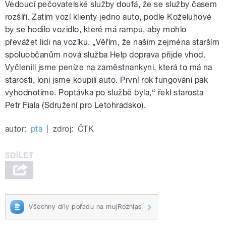
Vedoucí pečovatelské služby doufá, že se služby časem
rozšíří. Zatím vozí klienty jedno auto, podle Koželuhové
by se hodilo vozidlo, které má rampu, aby mohlo
převážet lidi na vozíku. „Věřím, že našim zejména starším
spoluobčanům nová služba Help doprava přijde vhod.
Vyčlenili jsme peníze na zaměstnankyni, která to má na
starosti, loni jsme koupili auto. První rok fungování pak
vyhodnotíme. Poptávka po službě byla,“ řekl starosta
Petr Fiala (Sdružení pro Letohradsko).
autor:
pta
|
zdroj:
ČTK
Všechny díly pořadu na mujRozhlas