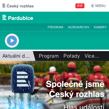
Přejít k hlavnímu obsahu
MENU
ŽIVĚ
PROGRAM
AUDIOARCHIV
KAMERY
Aktuální dění
Program
Pořady
Více
…