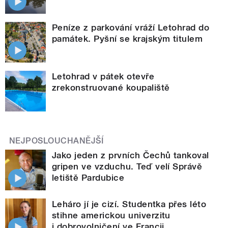
Peníze z parkování vráží Letohrad do
památek. Pyšní se krajským titulem
Letohrad v pátek otevře
zrekonstruované koupaliště
NEJPOSLOUCHANĚJŠÍ
Jako jeden z prvních Čechů tankoval
gripen ve vzduchu. Teď velí Správě
letiště Pardubice
Leháro jí je cizí. Studentka přes léto
stihne americkou univerzitu
i dobrovolničení ve Francii