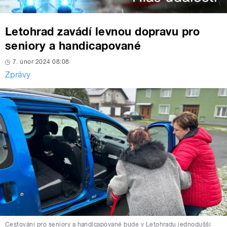
Letohrad zavádí levnou dopravu pro
seniory a handicapované
7. únor 2024 08:08
Zprávy
Cestování pro seniory a handicapované bude v Letohradu jednodušší