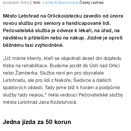
(ilustrační foto)
|
foto:
Lenka Kratochvílová
,
Český rozhlas
Město Letohrad na Orlickoústecku zavedlo od února
novou službu pro seniory a handicapované lidi.
Pečovatelská služba je odveze k lékaři, na úřad, na
návštěvu k přátelům nebo na nákup. Jízdné je oproti
běžnému taxi zvýhodněné.
„Už máme klienty, kteří se objednali deset dní dopředu
třeba na rehabilitace. Budeme jezdit do Ústí nad Orlicí
nebo Žamberka. Služba není jen pro obyvatele
Letohradu, ale pro lidi z Nekoře, Šedivce a dalších
spádových oblastí. Tady jsme blíž k horám a podpůrné
služby tady nejsou,“ řekla vedoucí Pečovatelské služby
města Letohrad Jana Koželuhová.
Jedna jízda za 50 korun