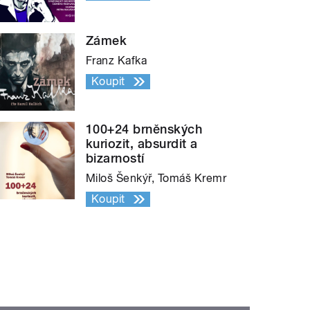
Zámek
Franz Kafka
Koupit
100+24 brněnských
kuriozit, absurdit a
bizarností
Miloš Šenkýř, Tomáš Kremr
Koupit