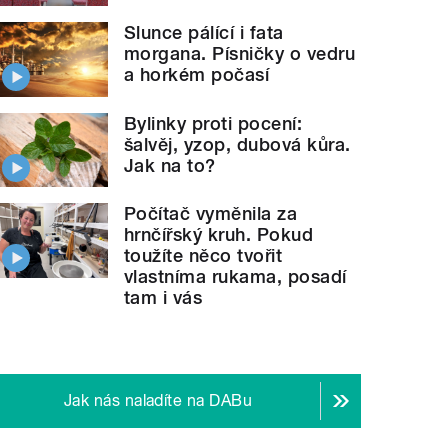
Slunce pálící i fata
morgana. Písničky o vedru
a horkém počasí
Bylinky proti pocení:
šalvěj, yzop, dubová kůra.
Jak na to?
Počítač vyměnila za
hrnčířský kruh. Pokud
toužíte něco tvořit
vlastníma rukama, posadí
tam i vás
Jak nás naladíte na DABu