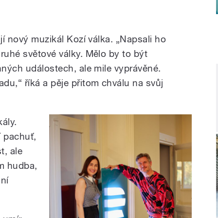
ují nový muzikál Kozí válka. „Napsali ho
ruhé světové války. Mělo by to být
nných událostech, ale mile vyprávěné.
du,“ říká a pěje přitom chválu na svůj
ály.
í pachuť,
t, ale
am hudba,
ní