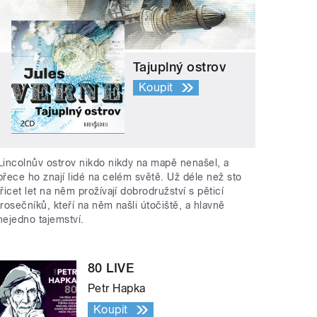
Tajuplný ostrov
Koupit
Lincolnův ostrov nikdo nikdy na mapě nenašel, a
přece ho znají lidé na celém světě. Už déle než sto
třicet let na něm prožívají dobrodružství s pěticí
trosečníků, kteří na něm našli útočiště, a hlavně
nejedno tajemství.
80 LIVE
Petr Hapka
Koupit