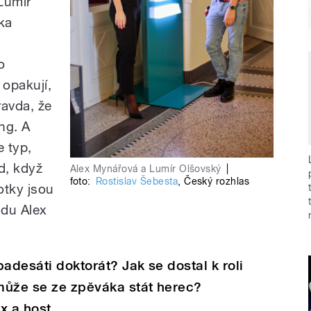
Lumír
ka
o
 opakují,
ravda, že
ng. A
e typ,
d, když
Alex Mynářová a Lumír Olšovský
|
foto:
Rostislav Šebesta
,
Český rozhlas
otky jsou
adu Alex
adesáti doktorát? Jak se dostal k roli
může se ze zpěváka stát herec?
x a host.