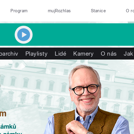
Program
mujRozhlas
Stanice
O r
oarchiv
Playlisty
Lidé
Kamery
O nás
Jak