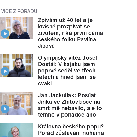
VÍCE Z POŘADU
Zpívám už 40 let a je
krásné prozpívat se
životem, říká první dáma
českého folku Pavlína
Jíšová
Olympijský vítěz Josef
Dostál: V kajaku jsem
poprvé seděl ve třech
letech a hned jsem se
cvakl
Ján Jackuliak: Posílat
Jiříka ve Zlatovlásce na
smrt mě nebavilo, ale to
temno v pohádce ano
Královna českého popu?
Pořád zůstávám nohama