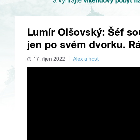
Lumír Olšovský: Šéf so
jen po svém dvorku. Rád
17. říjen 2022
Alex a host