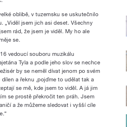
velké oblibě, v tuzemsku se uskutečnilo
lu. „Viděl jsem jich asi deset. Všechny
sem rád, že jsem je viděl. My ho ale
měje se.
016 vedoucí souboru muzikálu
jetána Tyla a podle jeho slov se nechce
režisér by se neměl dívat jenom po svém
o dílen a řeknu ‚pojďme to udělat tak a
eptají se mě, kde jsem to viděl. A já jim
žím se prostě překročit ten práh. Jsem
aničí a že můžeme sledovat i vyšší cíle
e.“