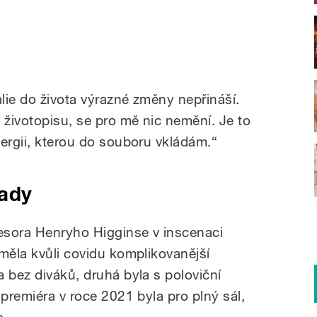
lie do života výrazné změny nepřináší.
 životopisu, se pro mě nic nemění. Je to
nergii, kterou do souboru vkládám.“
Lady
fesora Henryho Higginse v inscenaci
měla kvůli covidu komplikovanější
 bez diváků, druhá byla s poloviční
 premiéra v roce 2021 byla pro plný sál,
c.