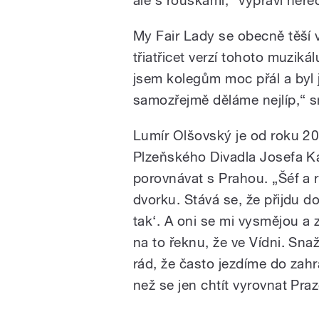
My Fair Lady se obecně těší 
třiatřicet verzí tohoto muziká
jsem kolegům moc přál a byl j
samozřejmě děláme nejlíp,“ s
Lumír Olšovský je od roku 2
Plzeňského Divadla Josefa Ka
porovnávat s Prahou. „Šéf a 
dvorku. Stává se, že přijdu d
tak‘. A oni se mi vysmějou a z
na to řeknu, že ve Vídni. Sna
rád, že často jezdíme do zahr
než se jen chtít vyrovnat Praz