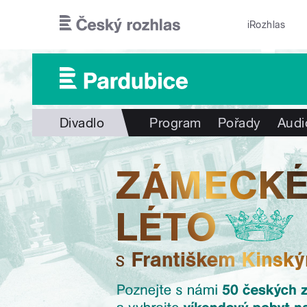
Přejít k hlavnímu obsahu
iRozhlas
Divadlo
Program
Pořady
Audi