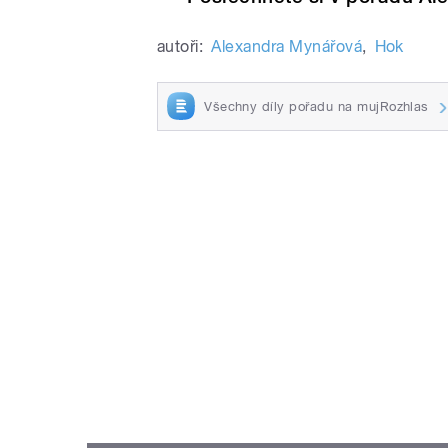
autoři:
Alexandra Mynářová
,
Hok
Všechny díly pořadu na mujRozhlas