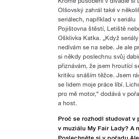
Kromě působení v divadle si 
Olšovský zahrál také v několi
seriálech, například v seriálu
Pojištovna štěstí, Letiště neb
Ošklivka Katka. „Když seriály
nedívám se na sebe. Je ale p
si někdy poslechnu svůj dabi
přiznávám, že jsem hroutící s
kritiku snáším těžce. Jsem rá
se lidem moje práce líbí. Lich
pro mě motor,“ dodává v poř
a host.
Proč se rozhodl studovat v p
v muziálu My Fair Lady? A 
Poslechněte si v pořadu Ale