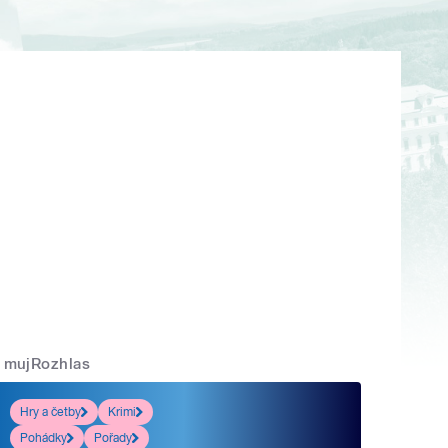
mujRozhlas
Hry a četby
Krimi
Pohádky
Pořady