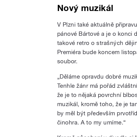
Nový muzikál
V Plzni také aktuálně připrav
pánové Bártové a je o konci d
takové retro o strašných ději
Premiéra bude koncem listopa
soubor.
„Děláme opravdu dobré muzik
Tenhle žánr má pořád zvláštn
že je to nějaká povrchní blbos
muzikál, kromě toho, že je t
by měl být především prvotříd
činohra. A to my umíme.“