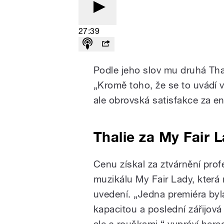
27:39
Podle jeho slov mu druhá Tha
„Kromě toho, že se to uvádí v
ale obrovská satisfakce za e
Thalie za My Fair 
Cenu získal za ztvárnění pro
muzikálu My Fair Lady, která 
uvedení. „Jedna premiéra byla
kapacitou a poslední zářijová
ale s rouškami,“ vypráví here