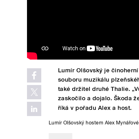
Lumír Olšovský je činoherní
souboru muzikálu plzeňskéh
také držitel druhé Thalie. 
zaskočilo a dojalo. Škoda že
říká v pořadu Alex a host.
Lumír Olšovský hostem Alex Mynářové