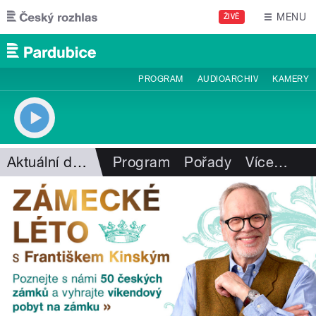
Přejít k hlavnímu obsahu
MENU
ŽIVĚ
PROGRAM
AUDIOARCHIV
KAMERY
Aktuální dění
Program
Pořady
Více
…