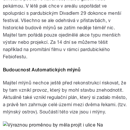
pekárnou. V létě pak chce v areálu uspořádat ve
spolupráci s pardubickým Divadlem 29 dokonce menší
festival. Všechno se ale odehrává v přístavbách, v
historické budově mlýnů se zatím neděje téměř nic.
Majitel tam pořádá pouze ojedinělé akce typu menších
výstav nebo projekcí. Za 14 dní se můžeme těšit
například na promítání filmu v rámci pardubického
Febiofestu.
Budoucnost Automatických mlýnů
Majitel mlýnů nechce ještě před rekonstrukcí riskovat, že
by tam vznikl provoz, který by mohl stavbu znehodnotit.
Aktuálně také vznikl regulační plán, který si zadalo město,
a právě ten zahrnuje celé území mezi dvěma řekami. (tzv.
mlýnský ostrov). Součástí této vize jsou i mlýny.