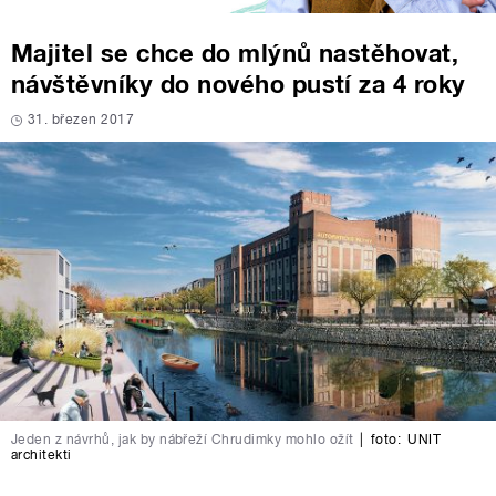
Majitel se chce do mlýnů nastěhovat,
návštěvníky do nového pustí za 4 roky
31. březen 2017
Jeden z návrhů, jak by nábřeží Chrudimky mohlo ožít
|
foto:
UNIT
architekti