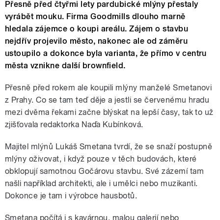
Přesně před čtyřmi lety pardubické mlýny přestaly
vyrábět mouku. Firma Goodmills dlouho marně
hledala zájemce o koupi areálu. Zájem o stavbu
nejdřív projevilo město, nakonec ale od záměru
ustoupilo a dokonce byla varianta, že přímo v centru
města vznikne další brownfield.
Přesně před rokem ale koupili mlýny manželé Smetanovi
z Prahy. Co se tam teď děje a jestli se červenému hradu
mezi dvěma řekami začne blýskat na lepší časy, tak to už
zjišťovala redaktorka Naďa Kubínková.
Majitel mlýnů Lukáš Smetana tvrdí, že se snaží postupně
mlýny oživovat, i když pouze v těch budovách, které
obklopují samotnou Gočárovu stavbu. Své zázemí tam
našli například architekti, ale i umělci nebo muzikanti.
Dokonce je tam i výrobce hausbotů.
Smetana počítá i s kavárnou, malou galerií nebo