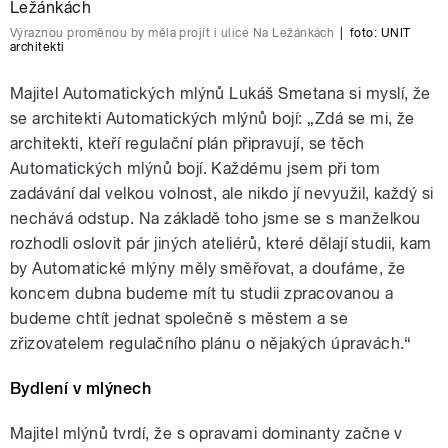
Výraznou proměnou by měla projít i ulice Na Ležánkách
|
foto:
UNIT
architekti
Majitel Automatických mlýnů Lukáš Smetana si myslí, že
se architekti Automatických mlýnů bojí: „Zdá se mi, že
architekti, kteří regulační plán připravují, se těch
Automatických mlýnů bojí. Každému jsem při tom
zadávání dal velkou volnost, ale nikdo jí nevyužil, každý si
nechává odstup. Na základě toho jsme se s manželkou
rozhodli oslovit pár jiných ateliérů, které dělají studii, kam
by Automatické mlýny měly směřovat, a doufáme, že
koncem dubna budeme mít tu studii zpracovanou a
budeme chtít jednat společně s městem a se
zřizovatelem regulačního plánu o nějakých úpravách.“
Bydlení v mlýnech
Majitel mlýnů tvrdí, že s opravami dominanty začne v