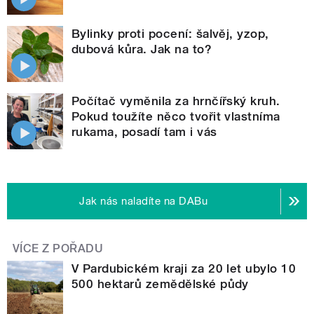
Bylinky proti pocení: šalvěj, yzop,
dubová kůra. Jak na to?
Počítač vyměnila za hrnčířský kruh.
Pokud toužíte něco tvořit vlastníma
rukama, posadí tam i vás
Jak nás naladíte na DABu
VÍCE Z POŘADU
V Pardubickém kraji za 20 let ubylo 10
500 hektarů zemědělské půdy