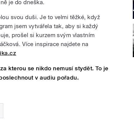
 ně je do dneška.
lou svou duši. Je to velmi těžké, když
gram jsem vytvářela tak, aby si každý
buje, prošel si kurzem svým vlastním
čková. Více inspirace najdete na
ika.cz
za kterou se nikdo nemusí stydět. To je
 poslechnout v audiu pořadu.