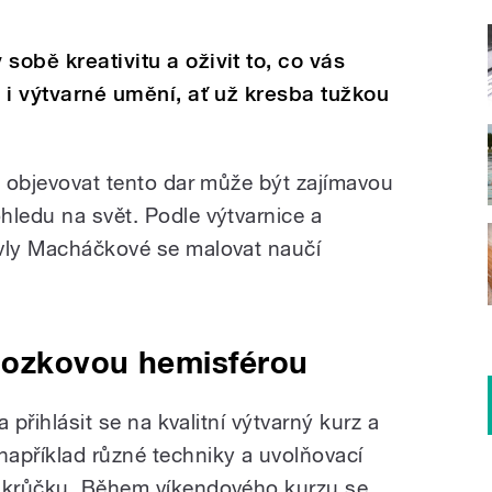
sobě kreativitu a oživit to, co vás
t i výtvarné umění, ať už kresba tužkou
a objevovat tento dar může být zajímavou
hledu na svět. Podle výtvarnice a
avly Macháčkové se malovat naučí
mozkovou hemisférou
a přihlásit se na kvalitní výtvarný kurz a
apříklad různé techniky a uvolňovací
o krůčku. Během víkendového kurzu se