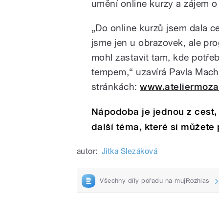
umění online kurzy a zájem o
„Do online kurzů jsem dala ce
jsme jen u obrazovek, ale pro
mohl zastavit tam, kde potře
tempem,“ uzavírá Pavla Machá
stránkách:
www.ateliermoza
Nápodoba je jednou z cest, 
další téma, které si můžete
autor:
Jitka Slezáková
Všechny díly pořadu na mujRozhlas