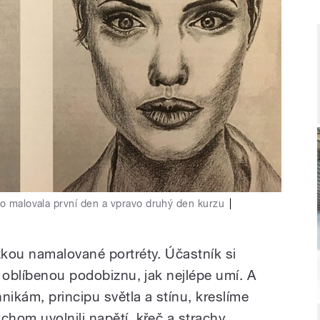
vo malovala první den a vpravo druhý den kurzu
|
kou namalované portréty. Účastník si
 oblíbenou podobiznu, jak nejlépe umí. A
ikám, principu světla a stínu, kreslíme
hom uvolnili napětí, křeč a strachy.