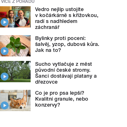
VÍCE Z POŘADU
Vedro nejlíp ustojíte
v kočárkárně s křížovkou,
radí s nadhledem
záchranář
Bylinky proti pocení:
šalvěj, yzop, dubová kůra.
Jak na to?
Sucho vytlačuje z měst
původní české stromy.
Šanci dostávají platany a
dřezovce
Co je pro psa lepší?
Kvalitní granule, nebo
konzervy?