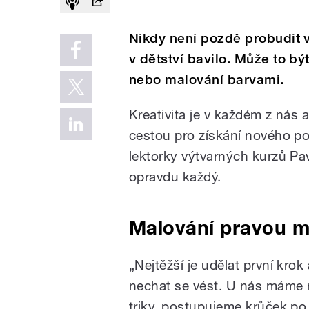
Nikdy není pozdě probudit v 
v dětství bavilo. Může to bý
nebo malování barvami.
Kreativita je v každém z nás 
cestou pro získání nového po
lektorky výtvarných kurzů P
opravdu každý.
Malování pravou 
„Nejtěžší je udělat první krok 
nechat se vést. U nás máme n
triky, postupujeme krůček p