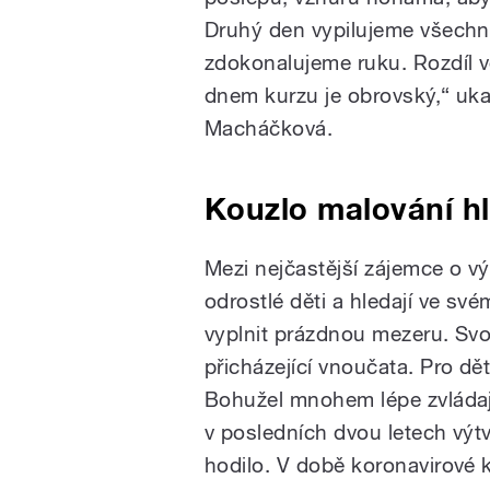
Druhý den vypilujeme všechna 
zdokonalujeme ruku. Rozdíl v
dnem kurzu je obrovský,“ uka
Macháčková.
Kouzlo malování hl
Mezi nejčastější zájemce o vý
odrostlé děti a hledají ve sv
vyplnit prázdnou mezeru. Svo
přicházející vnoučata. Pro dět
Bohužel mnohem lépe zvládají 
v posledních dvou letech výt
hodilo. V době koronavirové 