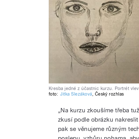
Kresba jedné z účastnic kurzu. Portrét vle
foto:
Jitka Slezáková
,
Český rozhlas
„Na kurzu zkoušíme třeba tuž
zkusí podle obrázku nakreslit
pak se věnujeme různým techn
poslepu, vzhůru nohama, abyc