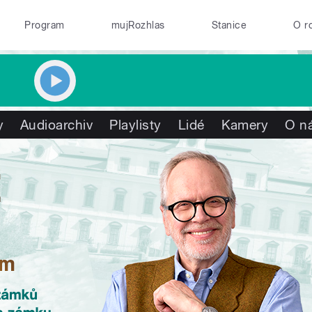
Program
mujRozhlas
Stanice
O r
y
Audioarchiv
Playlisty
Lidé
Kamery
O n