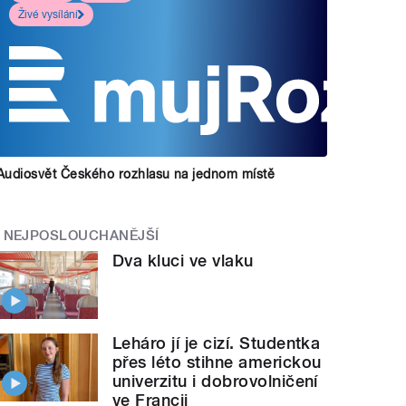
Živé vysílání
Audiosvět Českého rozhlasu na jednom místě
NEJPOSLOUCHANĚJŠÍ
Dva kluci ve vlaku
Leháro jí je cizí. Studentka
přes léto stihne americkou
univerzitu i dobrovolničení
ve Francii