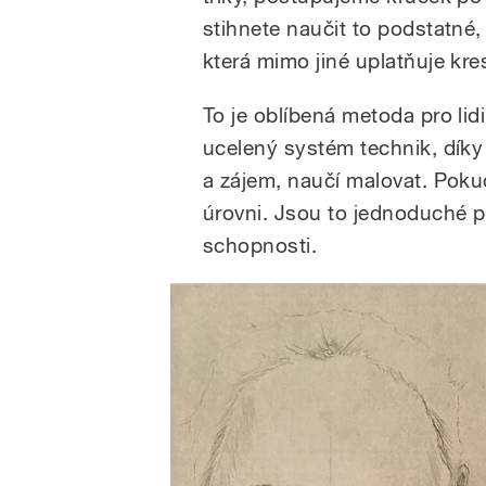
stihnete naučit to podstatné, 
která mimo jiné uplatňuje k
To je oblíbená metoda pro lidi,
ucelený systém technik, dík
a zájem, naučí malovat. Pok
úrovni. Jsou to jednoduché pr
schopnosti.