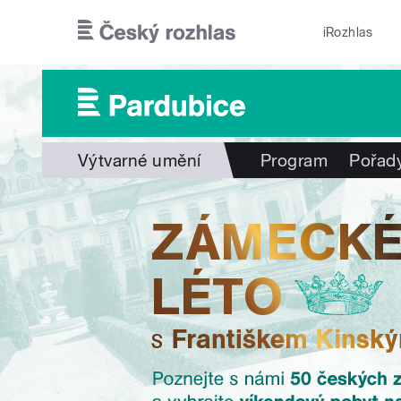
Přejít k hlavnímu obsahu
iRozhlas
Výtvarné umění
Program
Pořad