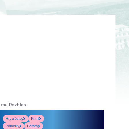
mujRozhlas
Hry a četby
Krimi
Pohádky
Pořady