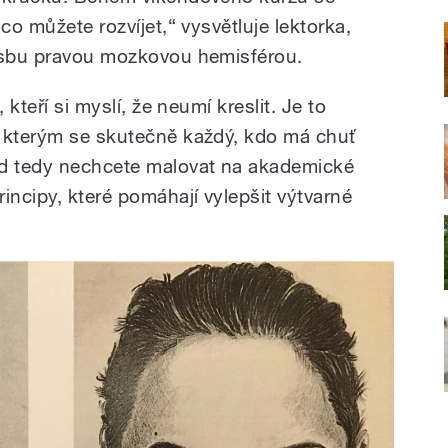
co můžete rozvíjet,“ vysvětluje lektorka,
resbu pravou mozkovou hemisférou.
 kteří si myslí, že neumí kreslit. Je to
y kterým se skutečně každý, kdo má chuť
ud tedy nechcete malovat na akademické
incipy, které pomáhají vylepšit výtvarné