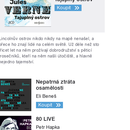
Koupit
Lincolnův ostrov nikdo nikdy na mapě nenašel, a
přece ho znají lidé na celém světě. Už déle než sto
třicet let na něm prožívají dobrodružství s pěticí
trosečníků, kteří na něm našli útočiště, a hlavně
nejedno tajemství.
Nepatrná ztráta
osamělosti
Eli Beneš
Koupit
80 LIVE
Petr Hapka