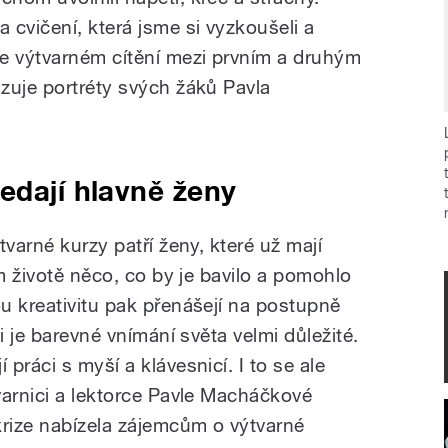
cvičení, která jsme si vyzkoušeli a
e výtvarném cítění mezi prvním a druhým
zuje portréty svých žáků Pavla
edají hlavně ženy
tvarné kurzy patří ženy, které už mají
ém životě něco, co by je bavilo a pomohlo
u kreativitu pak přenášejí na postupně
i je barevné vnímání světa velmi důležité.
práci s myší a klávesnicí. I to se ale
varnici a lektorce Pavle Macháčkové
krize nabízela zájemcům o výtvarné