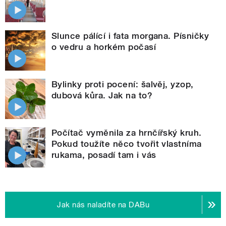
Slunce pálící i fata morgana. Písničky
o vedru a horkém počasí
Bylinky proti pocení: šalvěj, yzop,
dubová kůra. Jak na to?
Počítač vyměnila za hrnčířský kruh.
Pokud toužíte něco tvořit vlastníma
rukama, posadí tam i vás
Jak nás naladíte na DABu