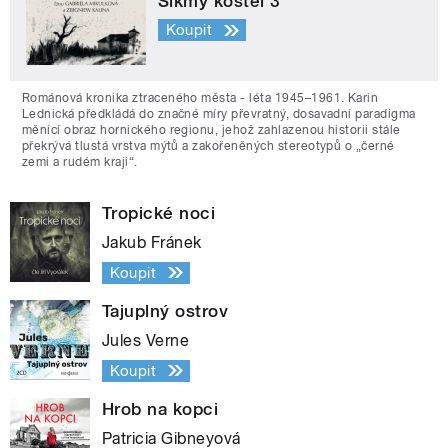
Šikmý kostel 3
Koupit
Románová kronika ztraceného města - léta 1945–1961. Karin
Lednická předkládá do značné míry převratný, dosavadní paradigma
měnící obraz hornického regionu, jehož zahlazenou historii stále
překrývá tlustá vrstva mýtů a zakořeněných stereotypů o „černé
zemi a rudém kraji“.
Tropické noci
Jakub Fránek
Koupit
Tajuplný ostrov
Jules Verne
Koupit
Hrob na kopci
Patricia Gibneyová