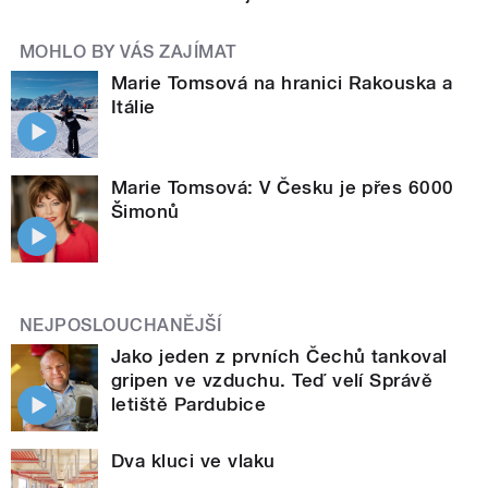
MOHLO BY VÁS ZAJÍMAT
Marie Tomsová na hranici Rakouska a
Itálie
Marie Tomsová: V Česku je přes 6000
Šimonů
NEJPOSLOUCHANĚJŠÍ
Jako jeden z prvních Čechů tankoval
gripen ve vzduchu. Teď velí Správě
letiště Pardubice
Dva kluci ve vlaku