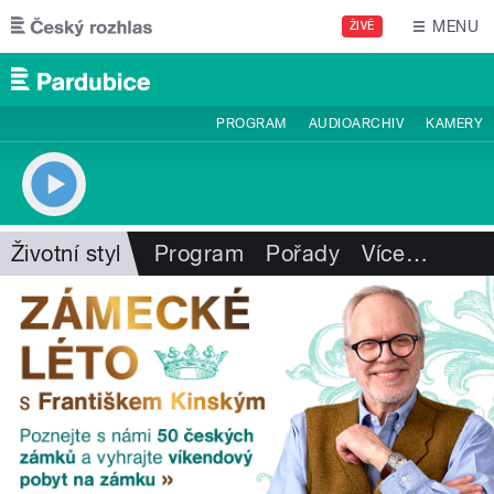
Přejít k hlavnímu obsahu
MENU
ŽIVĚ
PROGRAM
AUDIOARCHIV
KAMERY
Životní styl
Program
Pořady
Více
…