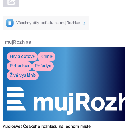
Všechny díly pořadu na mujRozhlas
mujRozhlas
Hry a četby
Krimi
Pohádky
Pořady
Živé vysílání
Audiosvět Českého rozhlasu na jednom místě