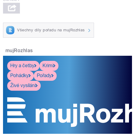
Všechny díly pořadu na mujRozhlas
mujRozhlas
Hry a četby
Krimi
Pohádky
Pořady
Živé vysílání