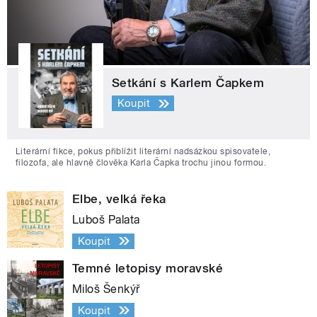
Setkání s Karlem Čapkem
Koupit
Literární fikce, pokus přiblížit literární nadsázkou spisovatele,
filozofa, ale hlavně člověka Karla Čapka trochu jinou formou.
Elbe, velká řeka
Luboš Palata
Koupit
Temné letopisy moravské
Miloš Šenkýř
Koupit