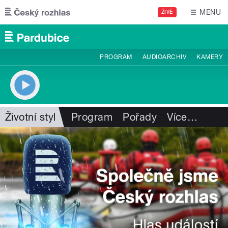
Přejít k hlavnímu obsahu
MENU
ŽIVĚ
PROGRAM
AUDIOARCHIV
KAMERY
Životní styl
Program
Pořady
Více
…