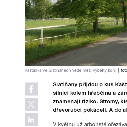
Kaštanka ve Slatiňanech vede mezi výběhy koní
|
fot
Slatiňany přijdou o kus Kaš
silnici kolem hřebčína a zá
znamenají riziko. Stromy, kt
dřevorubci pokáceli. A do al
V květnu už arboristé ořezával