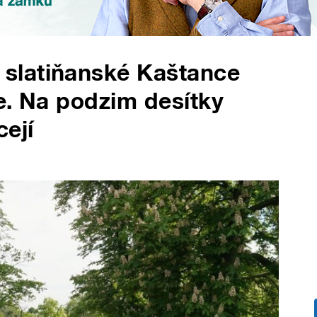
slatiňanské Kaštance
e. Na podzim desítky
cejí