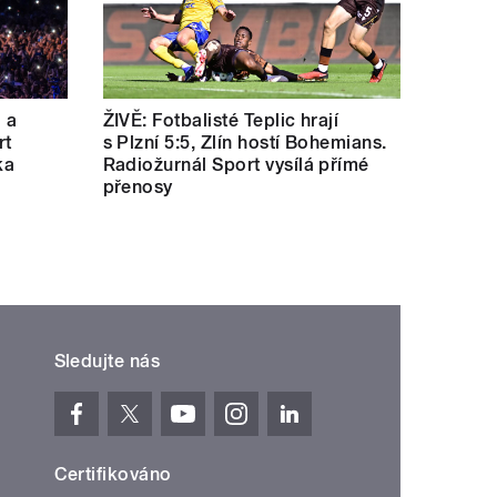
a a
ŽIVĚ: Fotbalisté Teplic hrají
rt
s Plzní 5:5, Zlín hostí Bohemians.
ka
Radiožurnál Sport vysílá přímé
přenosy
Sledujte nás
Certifikováno