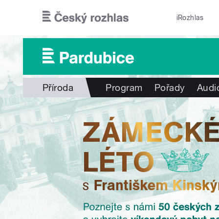
Přejít k hlavnímu obsahu
iRozhlas
Příroda
Program
Pořady
Audi