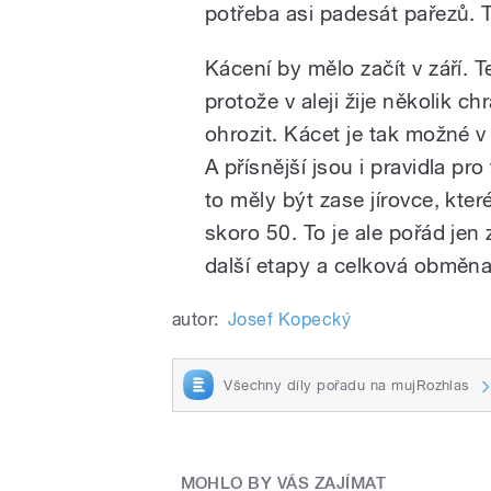
potřeba asi padesát pařezů. 
Kácení by mělo začít v září.
protože v aleji žije několik 
ohrozit. Kácet je tak možné v
A přísnější jsou i pravidla p
to měly být zase jírovce, kter
skoro 50. To je ale pořád jen
další etapy a celková obměna 
autor:
Josef Kopecký
Všechny díly pořadu na mujRozhlas
MOHLO BY VÁS ZAJÍMAT