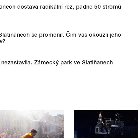
anech dostává radikální řez, padne 50 stromů
latiňanech se proměnil. Čím vás okouzlí jeho
e?
 nezastavila. Zámecký park ve Slatiňanech