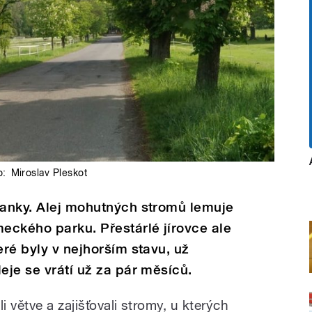
o:
Miroslav Pleskot
tanky. Alej mohutných stromů lemuje
meckého parku. Přestárlé jírovce ale
eré byly v nejhorším stavu, už
eje se vrátí už za pár měsíců.
i větve a zajišťovali stromy, u kterých