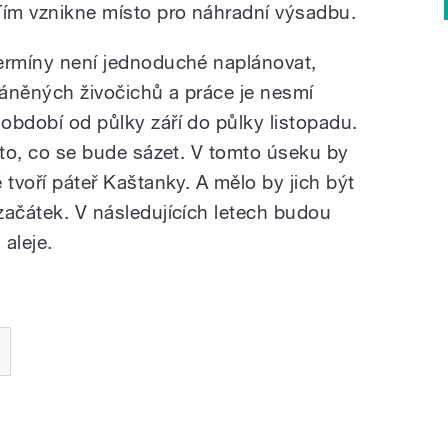
Tím vznikne místo pro náhradní výsadbu.
 Termíny není jednoduché naplánovat,
chráněných živočichů a práce je nesmí
 období od půlky září do půlky listopadu.
ro to, co se bude sázet. V tomto úseku by
é tvoří páteř Kaštanky. A mělo by jich být
 začátek. V následujících letech budou
aleje.