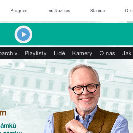
Program
mujRozhlas
Stanice
O r
oarchiv
Playlisty
Lidé
Kamery
O nás
Jak