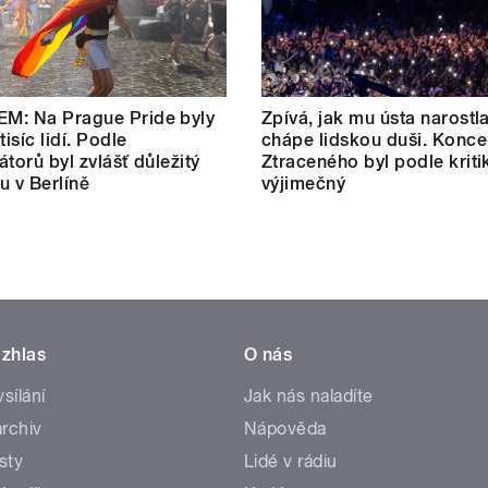
M: Na Prague Pride byly
Zpívá, jak mu ústa narostl
tisíc lidí. Podle
chápe lidskou duši. Konce
átorů byl zvlášť důležitý
Ztraceného byl podle kriti
u v Berlíně
výjimečný
zhlas
O nás
ysílání
Jak nás naladíte
rchiv
Nápověda
sty
Lidé v rádiu