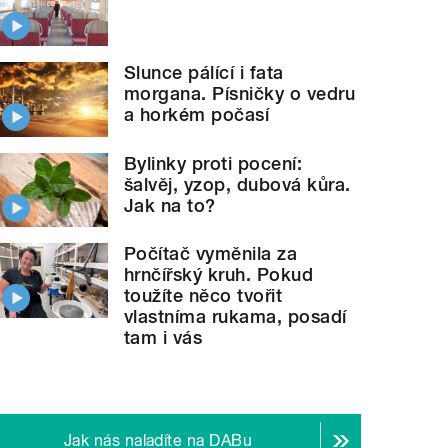
Slunce pálící i fata
morgana. Písničky o vedru
a horkém počasí
Bylinky proti pocení:
šalvěj, yzop, dubová kůra.
Jak na to?
Počítač vyměnila za
hrnčířský kruh. Pokud
toužíte něco tvořit
vlastníma rukama, posadí
tam i vás
Jak nás naladíte na DABu