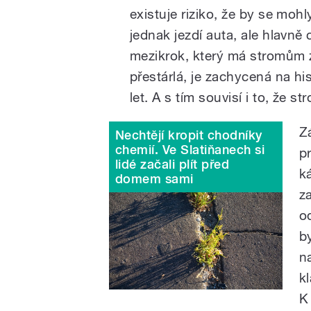
existuje riziko, že by se mohl
jednak jezdí auta, ale hlavně 
mezikrok, který má stromům z
přestárlá, je zachycená na hi
let. A s tím souvisí i to, že s
Z
Nechtějí kropit chodníky
chemií. Ve Slatiňanech si
p
lidé začali plít před
k
domem sami
z
o
b
n
k
K