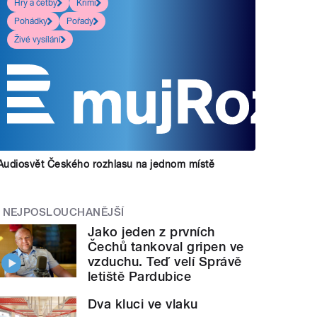
Hry a četby
Krimi
Pohádky
Pořady
Živé vysílání
Audiosvět Českého rozhlasu na jednom místě
NEJPOSLOUCHANĚJŠÍ
Jako jeden z prvních
Čechů tankoval gripen ve
vzduchu. Teď velí Správě
letiště Pardubice
Dva kluci ve vlaku