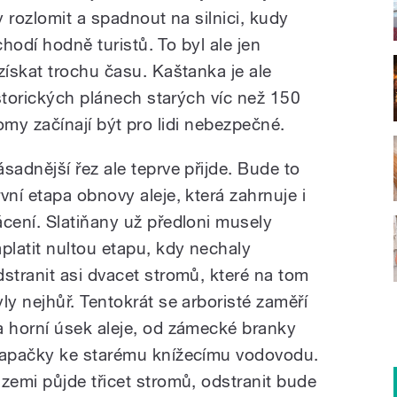
y rozlomit a spadnout na silnici, kudy
chodí hodně turistů. To byl ale jen
ískat trochu času. Kaštanka je ale
storických plánech starých víc než 150
tromy začínají být pro lidi nebezpečné.
ásadnější řez ale teprve přijde. Bude to
rvní etapa obnovy aleje, která zahrnuje i
ácení. Slatiňany už předloni musely
aplatit nultou etapu, kdy nechaly
dstranit asi dvacet stromů, které na tom
yly nejhůř. Tentokrát se arboristé zaměří
a horní úsek aleje, od zámecké branky
lapačky ke starému knížecímu vodovodu.
 zemi půjde třicet stromů, odstranit bude