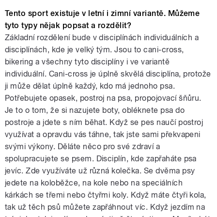
Tento sport existuje v letní i zimní variantě. Můžeme
tyto typy nějak popsat a rozdělit?
Základní rozdělení bude v disciplínách individuálních a
disciplínách, kde je velký tým. Jsou to cani-cross,
bikering a všechny tyto disciplíny i ve variantě
individuální. Cani-cross je úplně skvělá disciplína, protože
ji může dělat úplně každý, kdo má jednoho psa.
Potřebujete opasek, postroj na psa, propojovací šňůru.
Je to o tom, že si nazujete boty, obléknete psa do
postroje a jdete s ním běhat. Když se pes naučí postroj
využívat a opravdu vás táhne, tak jste sami překvapeni
svými výkony. Děláte něco pro své zdraví a
spolupracujete se psem. Disciplín, kde zapřaháte psa
jevíc. Zde využíváte už různá kolečka. Se dvěma psy
jedete na koloběžce, na kole nebo na speciálních
kárkách se třemi nebo čtyřmi koly. Když máte čtyři kola,
tak už těch psů můžete zapřáhnout víc. Když jezdím na