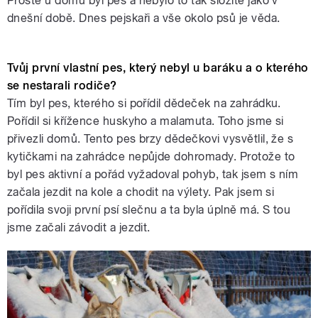
Prostě u domu byl pes a nebylo to tak složité jako v
dnešní době. Dnes pejskaři a vše okolo psů je věda.
Tvůj první vlastní pes, který nebyl u baráku a o kterého
se nestarali rodiče?
Tím byl pes, kterého si pořídil dědeček na zahrádku.
Pořídil si křížence huskyho a malamuta. Toho jsme si
přivezli domů. Tento pes brzy dědečkovi vysvětlil, že s
kytičkami na zahrádce nepůjde dohromady. Protože to
byl pes aktivní a pořád vyžadoval pohyb, tak jsem s ním
začala jezdit na kole a chodit na výlety. Pak jsem si
pořídila svoji první psí slečnu a ta byla úplně má. S tou
jsme začali závodit a jezdit.