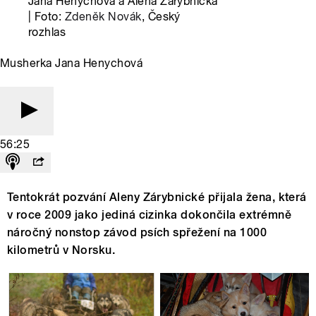
Jana Henychová a Alena Zárybnická
| Foto:
Zdeněk Novák
, Český
rozhlas
Musherka Jana Henychová
56:25
Tentokrát pozvání Aleny Zárybnické přijala žena, která
v roce 2009 jako jediná cizinka dokončila extrémně
náročný nonstop závod psích spřežení na 1000
kilometrů v Norsku.