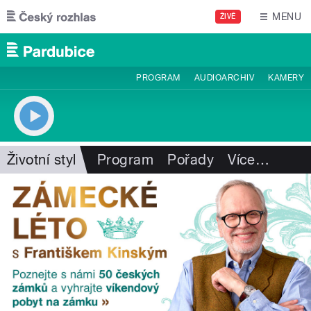
Přejít k hlavnímu obsahu
MENU
ŽIVĚ
PROGRAM
AUDIOARCHIV
KAMERY
Životní styl
Program
Pořady
Více
…