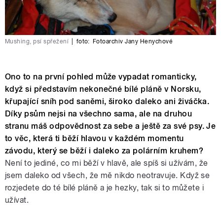
Mushing, psí spřežení
|
foto:
Fotoarchiv Jany Henychové
Ono to na první pohled může vypadat romanticky,
když si představím nekonečné bílé pláně v Norsku,
křupající sníh pod saněmi, široko daleko ani živáčka.
Díky psům nejsi na všechno sama, ale na druhou
stranu máš odpovědnost za sebe a ještě za své psy. Je
to věc, která ti běží hlavou v každém momentu
závodu, který se běží i daleko za polárním kruhem?
Není to jediné, co mi běží v hlavě, ale spíš si užívám, že
jsem daleko od všech, že mě nikdo neotravuje. Když se
rozjedete do té bílé pláně a je hezky, tak si to můžete i
užívat.