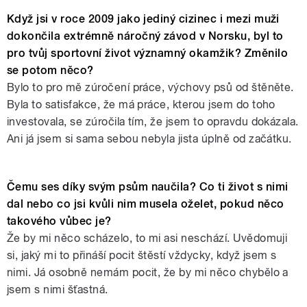
Když jsi v roce 2009 jako jediný cizinec i mezi muži
dokončila extrémně náročný závod v Norsku, byl to
pro tvůj sportovní život významný okamžik? Změnilo
se potom něco?
Bylo to pro mě zúročení práce, výchovy psů od štěněte.
Byla to satisfakce, že má práce, kterou jsem do toho
investovala, se zúročila tím, že jsem to opravdu dokázala.
Ani já jsem si sama sebou nebyla jista úplně od začátku.
Čemu ses díky svým psům naučila? Co ti život s nimi
dal nebo co jsi kvůli nim musela oželet, pokud něco
takového vůbec je?
Že by mi něco scházelo, to mi asi neschází. Uvědomuji
si, jaký mi to přináší pocit štěstí vždycky, když jsem s
nimi. Já osobně nemám pocit, že by mi něco chybělo a
jsem s nimi šťastná.