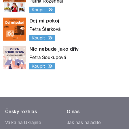
Patrik Rozehnal
Koupit
Dej mi pokoj
Petra Štarková
Koupit
Nic nebude jako dřív
Petra Soukupová
Koupit
Český rozhlas
O nás
Válka na Ukrajině
Jak nás naladíte