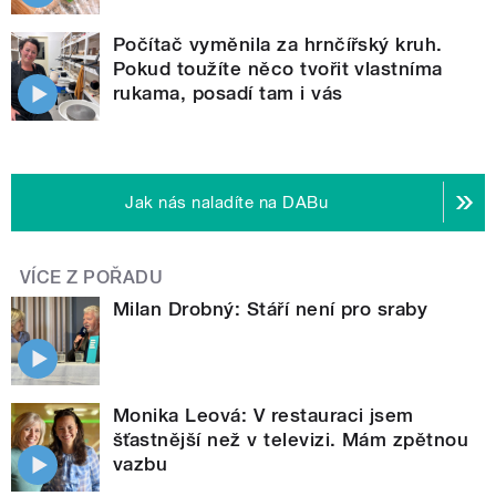
Počítač vyměnila za hrnčířský kruh.
Pokud toužíte něco tvořit vlastníma
rukama, posadí tam i vás
Jak nás naladíte na DABu
VÍCE Z POŘADU
Milan Drobný: Stáří není pro sraby
Monika Leová: V restauraci jsem
šťastnější než v televizi. Mám zpětnou
vazbu