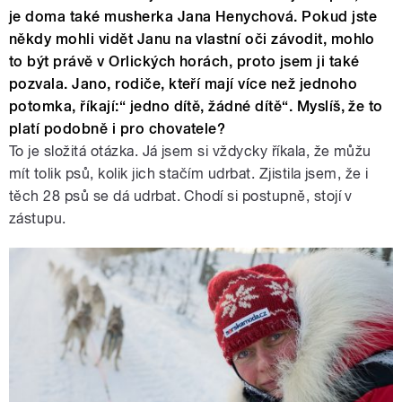
je doma také musherka Jana Henychová. Pokud jste
někdy mohli vidět Janu na vlastní oči závodit, mohlo
to být právě v Orlických horách, proto jsem ji také
pozvala. Jano, rodiče, kteří mají více než jednoho
potomka, říkají:“ jedno dítě, žádné dítě“. Myslíš, že to
platí podobně i pro chovatele?
To je složitá otázka. Já jsem si vždycky říkala, že můžu
mít tolik psů, kolik jich stačím udrbat. Zjistila jsem, že i
těch 28 psů se dá udrbat. Chodí si postupně, stojí v
zástupu.