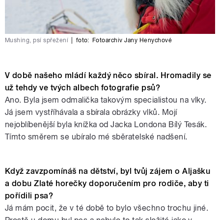
Mushing, psí spřežení
|
foto:
Fotoarchiv Jany Henychové
V době našeho mládí každý něco sbíral. Hromadily se
už tehdy ve tvých albech fotografie psů?
Ano. Byla jsem odmalička takovým specialistou na vlky.
Já jsem vystříhávala a sbírala obrázky vlků. Mojí
nejoblíbenější byla knížka od Jacka Londona Bílý Tesák.
Tímto směrem se ubíralo mé sběratelské nadšení.
Když zavzpomínáš na dětství, byl tvůj zájem o Aljašku
a dobu Zlaté horečky doporučením pro rodiče, aby ti
pořídili psa?
Já mám pocit, že v té době to bylo všechno trochu jiné.