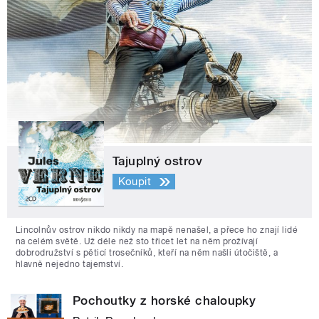
Tajuplný ostrov
Koupit
Lincolnův ostrov nikdo nikdy na mapě nenašel, a přece ho znají lidé
na celém světě. Už déle než sto třicet let na něm prožívají
dobrodružství s pěticí trosečníků, kteří na něm našli útočiště, a
hlavně nejedno tajemství.
Pochoutky z horské chaloupky