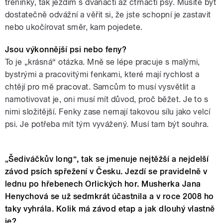
tréninky, tak jezdím s dvanácti až čtrnácti psy. Musíte být
dostatečně odvážní a věřit si, že jste schopní je zastavit
nebo ukočírovat směr, kam pojedete.
Jsou výkonnější psi nebo feny?
To je „krásná“ otázka. Mně se lépe pracuje s malými,
bystrými a pracovitými fenkami, které mají rychlost a
chtějí pro mě pracovat. Samcům to musí vysvětlit a
namotivovat je, oni musí mít důvod, proč běžet. Je to s
nimi složitější. Fenky zase nemají takovou sílu jako velcí
psi. Je potřeba mít tým vyvážený. Musí tam být souhra.
„Šediváčkův long“, tak se jmenuje nejtěžší a nejdelší
závod psích spřežení v Česku. Jezdí se pravidelně v
lednu po hřebenech Orlických hor. Musherka Jana
Henychová se už sedmkrát účastnila a v roce 2008 ho
taky vyhrála. Kolik má závod etap a jak dlouhý vlastně
je?