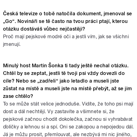
Česká televize o tobě natočila dokument, jmenoval se
„Go“. Novináři se tě často na tvou práci ptají, kterou
otázku dostáváš vůbec nejčastěji?
Proč mají pejskové modré oči a jestli vím, jak se všichni
jmenují.
Minulý host Martin Šonka ti tady ještě nechal otázku.
Chtěl by se zeptat, jestli tě tvoji psi vždy dovezli do
cíle? Nebo se „zadřeli“ jako letadlo a museli jste
zůstat na místě a museli jste na místě přebýt, až se jim
zase chtělo?
To se může stát velice jednoduše. Vidíte, že toho psi mají
dost a dál nechtějí. Vy zastavíte a všimnete si, že
pejskové začnou chodit dokolečka, začnou si vyhrabávat
ďolíčky a lehnou si a spí. Oni se zakopou a nepojedou dál.
Já je můžu prosit, přemlouvat, ale nezbývá mi nic jiného,