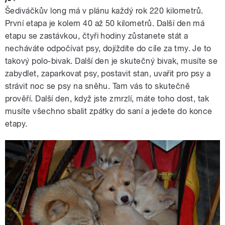
Šediváčkův long má v plánu každý rok 220 kilometrů.
První etapa je kolem 40 až 50 kilometrů. Další den má
etapu se zastávkou, čtyři hodiny zůstanete stát a
necháváte odpočívat psy, dojíždíte do cíle za tmy. Je to
takový polo-bivak. Další den je skutečný bivak, musíte se
zabydlet, zaparkovat psy, postavit stan, uvařit pro psy a
strávit noc se psy na sněhu. Tam vás to skutečně
prověří. Další den, když jste zmrzlí, máte toho dost, tak
musíte všechno sbalit zpátky do saní a jedete do konce
etapy.