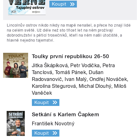
Koupit
Lincolnův ostrov nikdo nikdy na mapě nenašel, a přece ho znají lidé
na celém světě. Už déle než sto třicet let na něm prožívají
dobrodružství s pěticí trosečníků, kteří na něm našli útočiště, a
hlavně nejedno tajemství.
Toulky první republikou 26-50
Jitka Škápíková, Petr Vodička, Petra
Tanclová, Tomáš Pánek, Dušan
Radovanovič, Ivan Malý, Ondřej Nováček,
Karolína Stegurová, Michal Dlouhý, Miloš
Vaněček
Koupit
Setkání s Karlem Čapkem
František Novotný
Koupit