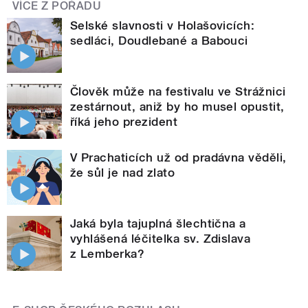
VÍCE Z POŘADU
Selské slavnosti v Holašovicích:
sedláci, Doudlebané a Babouci
Člověk může na festivalu ve Strážnici
zestárnout, aniž by ho musel opustit,
říká jeho prezident
V Prachaticích už od pradávna věděli,
že sůl je nad zlato
Jaká byla tajuplná šlechtična a
vyhlášená léčitelka sv. Zdislava
z Lemberka?