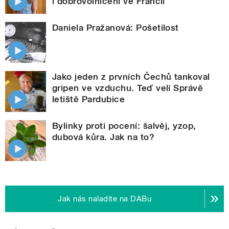
i dobrovolničení ve Francii
Daniela Pražanová: Pošetilost
Jako jeden z prvních Čechů tankoval
gripen ve vzduchu. Teď velí Správě
letiště Pardubice
Bylinky proti pocení: šalvěj, yzop,
dubová kůra. Jak na to?
Jak nás naladíte na DABu