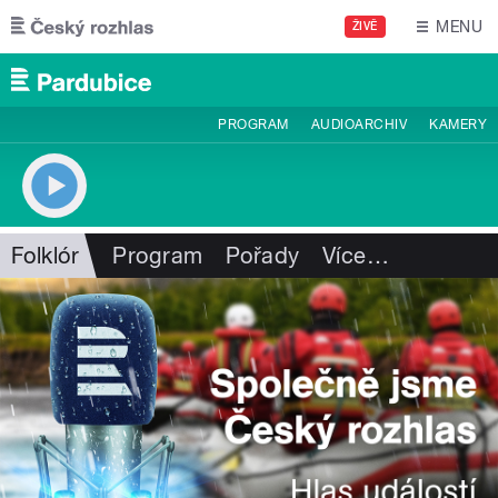
Přejít k hlavnímu obsahu
MENU
ŽIVĚ
PROGRAM
AUDIOARCHIV
KAMERY
Folklór
Program
Pořady
Více
…