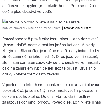
a připraven k opylení jen několik hodin. Poté se ohýbá
dolů a plod dozrává ve vodě.
Kotvice plovoucí v létě a na hladině Faráře
|
foto:
Jaromír Pražan
Pravděpodobně právě díky tvaru plodu i jeho dozrávání
„hlavou dolů“, dostala rostlina jméno kotvice. A plody,
kterým se říká oříšky, je možné spatřit na rybníce i teď v
zimě, zamrzlé na jeho hladině. Dnes jsou velmi vzácné,
ale místní pamatují časy, kdy se pro jejich velké množství
dalo na zamrzlém rybníce jen složitě bruslit. Bruslaři o
oříšky kotvice totiž často zavadili.
V posledních letech se naopak muselo o kotvici plovoucí
bojovat. Což je se složitým rozmnožovacím procesem
celkem pochopitelné. Do dna rybníku další rostliny
zasazovali ochránci přírody. Povedlo se. Loni v létě ji našli