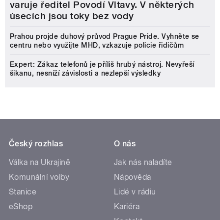
varuje ředitel Povodí Vltavy. V některých
úsecích jsou toky bez vody
Prahou projde duhový průvod Prague Pride. Vyhněte se
centru nebo využijte MHD, vzkazuje policie řidičům
Expert: Zákaz telefonů je příliš hrubý nástroj. Nevyřeší
šikanu, nesníží závislosti a nezlepší výsledky
Český rozhlas
O nás
Válka na Ukrajině
Jak nás naladíte
Komunální volby
Nápověda
Stanice
Lidé v rádiu
eShop
Kariéra