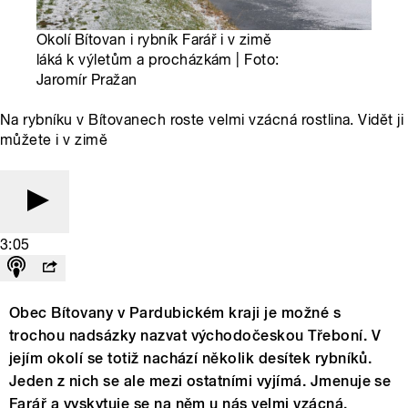
Okolí Bítovan i rybník Farář i v zimě
láká k výletům a procházkám | Foto:
Jaromír Pražan
Na rybníku v Bítovanech roste velmi vzácná rostlina. Vidět ji
můžete i v zimě
3:05
Obec Bítovany v Pardubickém kraji je možné s
trochou nadsázky nazvat východočeskou Třeboní. V
jejím okolí se totiž nachází několik desítek rybníků.
Jeden z nich se ale mezi ostatními vyjímá. Jmenuje se
Farář a vyskytuje se na něm u nás velmi vzácná,