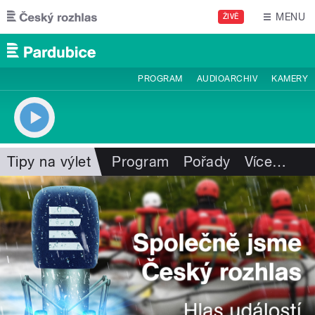
Přejít k hlavnímu obsahu
MENU
ŽIVĚ
PROGRAM
AUDIOARCHIV
KAMERY
Tipy na výlet
Program
Pořady
Více
…