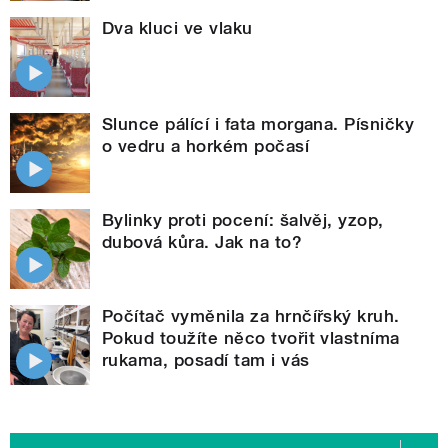
Dva kluci ve vlaku
Slunce pálící i fata morgana. Písničky
o vedru a horkém počasí
Bylinky proti pocení: šalvěj, yzop,
dubová kůra. Jak na to?
Počítač vyměnila za hrnčířský kruh.
Pokud toužíte něco tvořit vlastníma
rukama, posadí tam i vás