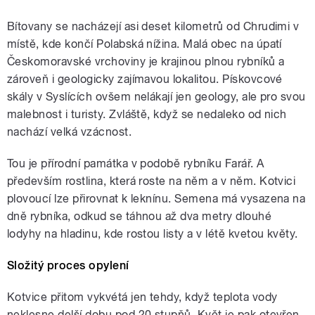
Bítovany se nacházejí asi deset kilometrů od Chrudimi v
místě, kde končí Polabská nížina. Malá obec na úpatí
Českomoravské vrchoviny je krajinou plnou rybníků a
zároveň i geologicky zajímavou lokalitou. Pískovcové
skály v Syslících ovšem nelákají jen geology, ale pro svou
malebnost i turisty. Zvláště, když se nedaleko od nich
nachází velká vzácnost.
Tou je přírodní památka v podobě rybníku Farář. A
především rostlina, která roste na něm a v něm. Kotvici
plovoucí lze přirovnat k leknínu. Semena má vysazena na
dně rybníka, odkud se táhnou až dva metry dlouhé
lodyhy na hladinu, kde rostou listy a v létě kvetou květy.
Složitý proces opylení
Kotvice přitom vykvétá jen tehdy, když teplota vody
neklesne delší dobu pod 20 stupňů. Květ je pak otevřen