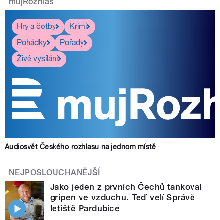
mujRozhlas
Hry a četby
Krimi
Pohádky
Pořady
Živé vysílání
Audiosvět Českého rozhlasu na jednom místě
NEJPOSLOUCHANĚJŠÍ
Jako jeden z prvních Čechů tankoval
gripen ve vzduchu. Teď velí Správě
letiště Pardubice