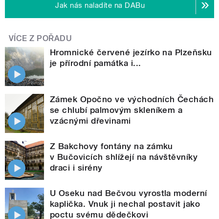
Jak nás naladíte na DABu
VÍCE Z POŘADU
Hromnické červené jezírko na Plzeňsku
je přírodní památka i...
Zámek Opočno ve východních Čechách
se chlubí palmovým skleníkem a
vzácnými dřevinami
Z Bakchovy fontány na zámku
v Bučovicích shlížejí na návštěvníky
draci i sirény
U Oseku nad Bečvou vyrostla moderní
kaplička. Vnuk ji nechal postavit jako
poctu svému dědečkovi