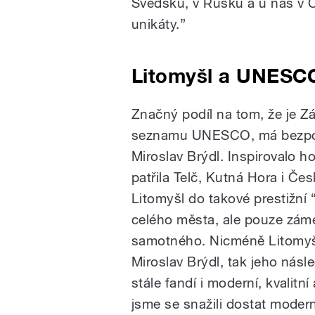
Švédsku, v Rusku a u nás v 
unikáty.”
Litomyšl a UNESC
Značný podíl na tom, že je Z
seznamu UNESCO, má bezpoch
Miroslav Brýdl. Inspirovalo 
patřila Telč, Kutná Hora i Če
Litomyšl do takové prestižní 
celého města, ale pouze zám
samotného. Nicméně Litomyšl
Miroslav Brýdl, tak jeho násl
stále fandí i moderní, kvalitní
jsme se snažili dostat modern