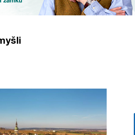
myšli