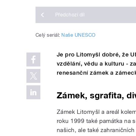
Předchozí
díl
Celý seriál:
Naše UNESCO
Je pro Litomyšl dobré, že
vzdělání, vědu a kulturu - 
renesanční zámek a zámeck
Zámek, sgrafita, d
Zámek Litomyšl a areál kolem
roku 1999 také památka na 
našich, ale také zahraničních 