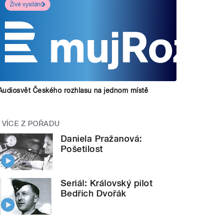
Živé vysílání
Audiosvět Českého rozhlasu na jednom místě
VÍCE Z POŘADU
Daniela Pražanová:
Pošetilost
Seriál: Královský pilot
Bedřich Dvořák