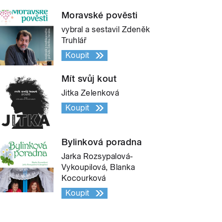
Moravské pověsti
vybral a sestavil Zdeněk
Truhlář
Koupit
Mít svůj kout
Jitka Zelenková
Koupit
Bylinková poradna
Jarka Rozsypalová-
Vykoupilová, Blanka
Kocourková
Koupit