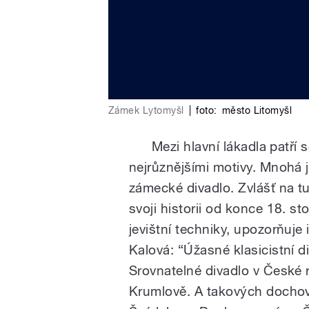
Zámek Lytomyšl
|
foto:
město Litomyšl
Mezi hlavní lákadla patří sgr
nejrůznějšími motivy. Mnohá j
zámecké divadlo. Zvlášť na t
svoji historii od konce 18. st
jevištní techniky, upozorňuj
Kalová: “Úžasné klasicistní d
Srovnatelné divadlo v České 
Krumlově. A takových dochova