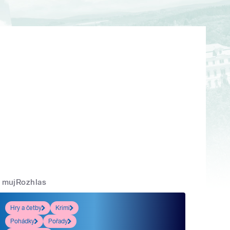
mujRozhlas
Hry a četby
Krimi
Pohádky
Pořady