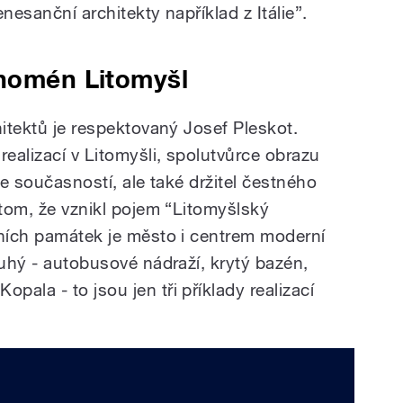
nesanční architekty například z Itálie”.
enomén Litomyšl
ektů je respektovaný Josef Pleskot.
realizací v Litomyšli, spolutvůrce obrazu
se současností, ale také držitel čestného
 tom, že vznikl pojem “Litomyšlský
tních památek je město i centrem moderní
ouhý - autobusové nádraží, krytý bazén,
ala - to jsou jen tři příklady realizací