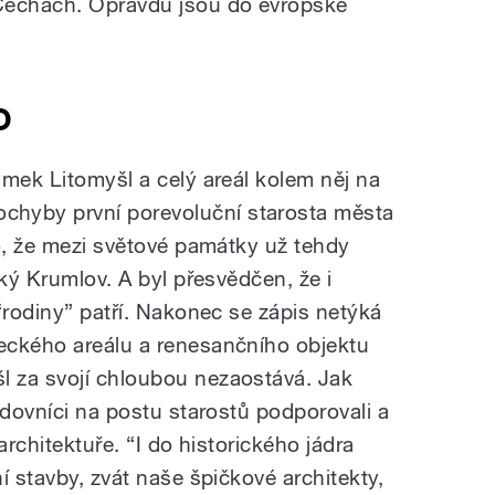
Čechách. Opravdu jsou do evropské
O
ámek Litomyšl a celý areál kolem něj na
yby první porevoluční starosta města
ho, že mezi světové památky už tehdy
ský Krumlov. A byl přesvědčen, že i
“rodiny” patří. Nakonec se zápis netýká
eckého areálu a renesančního objektu
 za svojí chloubou nezaostává. Jak
edovníci na postu starostů podporovali a
 architektuře. “I do historického jádra
í stavby, zvát naše špičkové architekty,