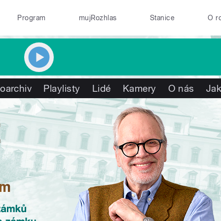
Program
mujRozhlas
Stanice
O r
oarchiv
Playlisty
Lidé
Kamery
O nás
Jak