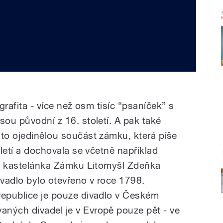
afita - více než osm tisíc “psaníček” s
sou původní z 16. století. A pak také
uto ojedinělou součást zámku, která píše
oletí a dochovala se včetně například
e i kastelánka Zámku Litomyšl Zdeňka
ivadlo bylo otevřeno v roce 1798.
republice je pouze divadlo v Českém
ných divadel je v Evropě pouze pět - ve