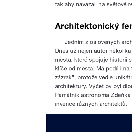
tak aby navázali na světové re
Architektonický f
Jedním z oslovených archit
Dnes už nejen autor několika 
města, které spojuje historii 
klíče od města. Má podíl i na
zázrak”, protože vedle uniká
architektury. Výčet by byl dl
Památník astronoma Zdeňka Kop
invence různých architektů.