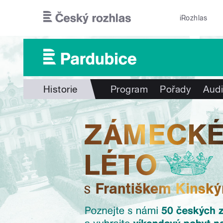
Přejít k hlavnímu obsahu
iRozhlas
Historie
Program
Pořady
Audi