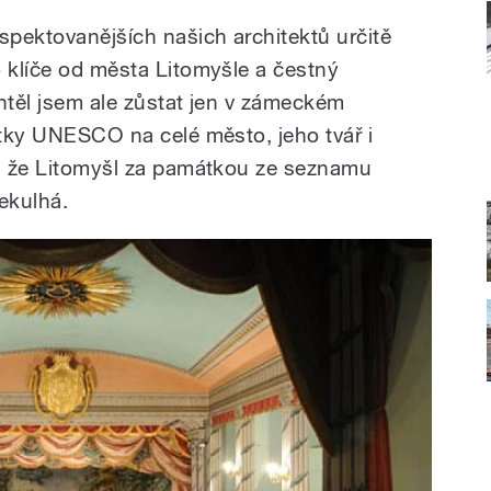
spektovanějších našich architektů určitě
o klíče od města Litomyšle a čestný
htěl jsem ale zůstat jen v zámeckém
átky UNESCO na celé město, jeho tvář i
u, že Litomyšl za památkou ze seznamu
ekulhá.