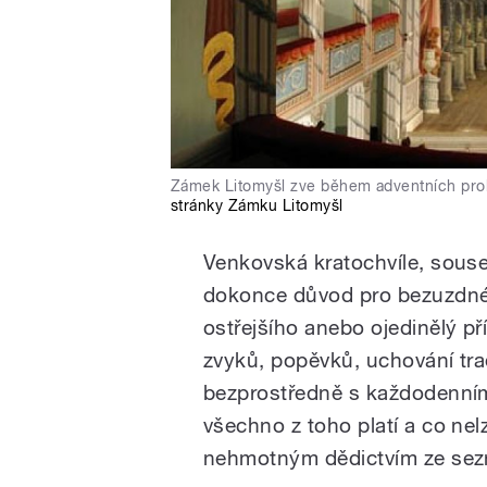
Zámek Litomyšl zve během adventních prohlí
stránky Zámku Litomyšl
Venkovská kratochvíle, sous
dokonce důvod pro bezuzdné
ostřejšího anebo ojedinělý p
zvyků, popěvků, uchování tr
bezprostředně s každodenní
všechno z toho platí a co ne
nehmotným dědictvím ze s