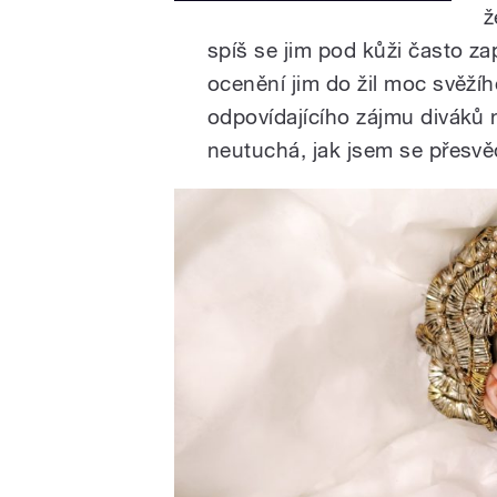
ž
spíš se jim pod kůži často zap
ocenění jim do žil moc svěží
odpovídajícího zájmu diváků 
neutuchá, jak jsem se přesvěd