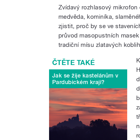
Zvídavý rozhlasový mikrofon 
medvěda, kominíka, slaměnéh
zjistit, proč by se ve staveníc
průvod masopustních masek v
tradiční mísu zlatavých koblih
K
H
Jak se žije kastelánům v
d
Pardubickém kraji?
d
b
z
t
n
r