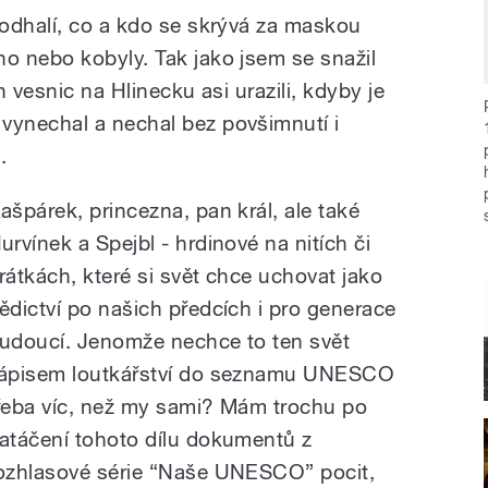
odhalí, co a kdo se skrývá za maskou
o nebo kobyly. Tak jako jsem se snažil
h vesnic na Hlinecku asi urazili, kdyby je
ynechal a nechal bez povšimnutí i
.
ašpárek, princezna, pan král, ale také
urvínek a Spejbl - hrdinové na nitích či
rátkách, které si svět chce uchovat jako
ědictví po našich předcích i pro generace
udoucí. Jenomže nechce to ten svět
ápisem loutkářství do seznamu UNESCO
řeba víc, než my sami? Mám trochu po
atáčení tohoto dílu dokumentů z
ozhlasové série “Naše UNESCO” pocit,