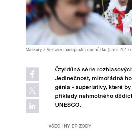
Maškary z Vortové masopustní obchůzku (únor 2017)
Čtyřdílná série rozhlasový
Jedinečnost, mimořádná hod
génia - superlativy, které b
příklady nehmotného dědic
UNESCO.
VŠECHNY EPIZODY