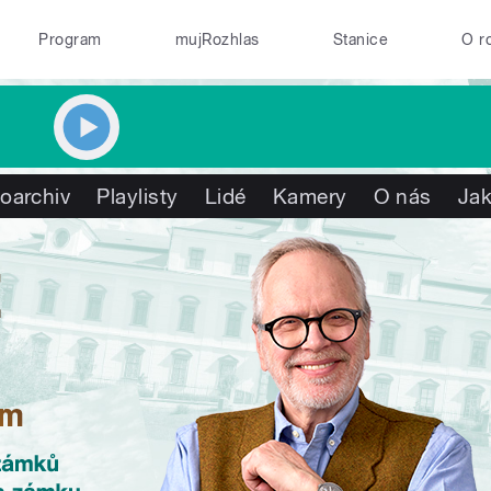
Program
mujRozhlas
Stanice
O r
oarchiv
Playlisty
Lidé
Kamery
O nás
Jak