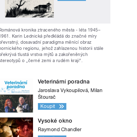
Románová kronika ztraceného města - léta 1945–
1961. Karin Lednická předkládá do značné míry
převratný, dosavadní paradigma měnící obraz
hornického regionu, jehož zahlazenou historii stále
překrývá tlustá vrstva mýtů a zakořeněných
stereotypů o „černé zemi a rudém kraji“.
Veterinární poradna
Jaroslava Vykoupilová, Milan
Štourač
Koupit
Vysoké okno
Raymond Chandler