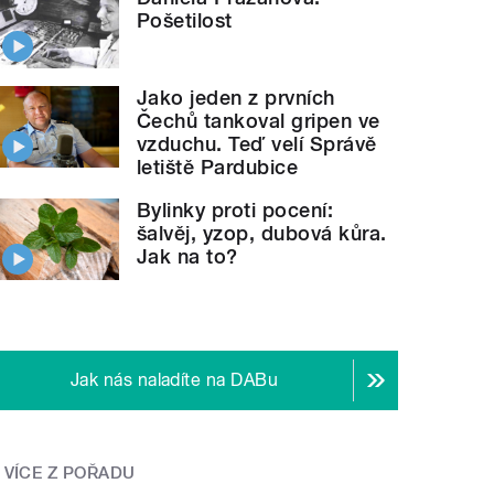
Pošetilost
Jako jeden z prvních
Čechů tankoval gripen ve
vzduchu. Teď velí Správě
letiště Pardubice
Bylinky proti pocení:
šalvěj, yzop, dubová kůra.
Jak na to?
Jak nás naladíte na DABu
VÍCE Z POŘADU