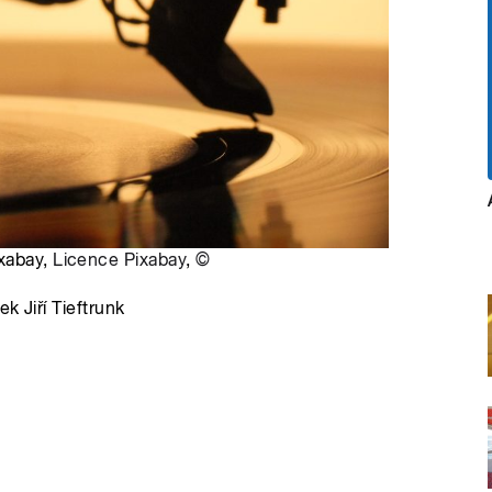
ixabay,
Licence Pixabay
,
©
k Jiří Tieftrunk