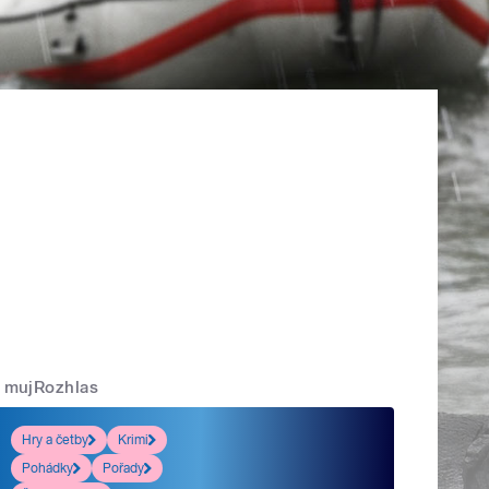
mujRozhlas
Hry a četby
Krimi
Pohádky
Pořady