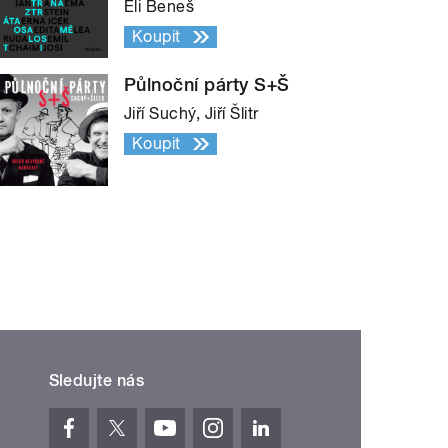
Eli Beneš
Koupit
Půlnoční párty S+Š
Jiří Suchý, Jiří Šlitr
Koupit
Sledujte nás