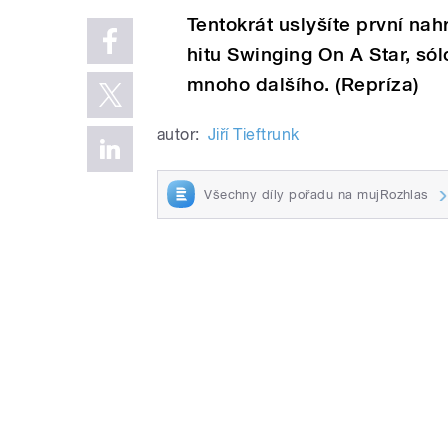
Tentokrát uslyšíte první n
hitu Swinging On A Star, só
mnoho dalšího. (Repríza)
autor:
Jiří Tieftrunk
Všechny díly pořadu na mujRozhlas