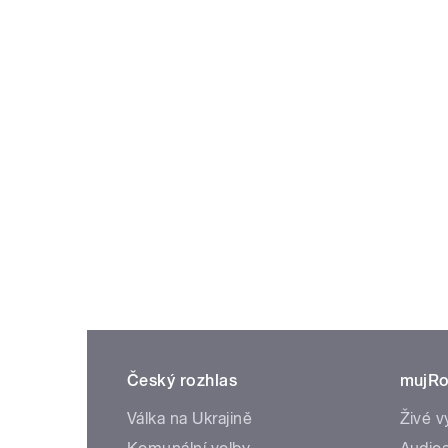
Český rozhlas
mujRo
Válka na Ukrajině
Živé v