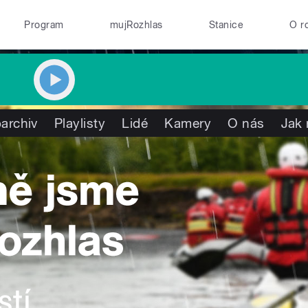
Program
mujRozhlas
Stanice
O r
archiv
Playlisty
Lidé
Kamery
O nás
Jak 