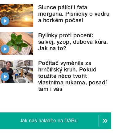
Slunce pálící i fata
morgana. Písničky o vedru
a horkém počasí
Bylinky proti pocení:
šalvěj, yzop, dubová kůra.
Jak na to?
Počítač vyměnila za
hrnčířský kruh. Pokud
toužíte něco tvořit
vlastníma rukama, posadí
tam i vás
Jak nás naladíte na DABu