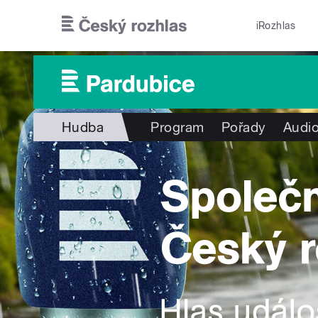
Přejít k hlavnímu obsahu
iRozhlas
Hudba
Program
Pořady
Audio