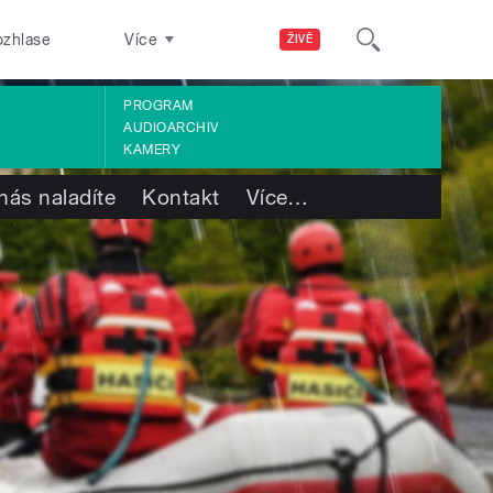
ozhlase
Více
ŽIVĚ
PROGRAM
AUDIOARCHIV
KAMERY
nás naladíte
Kontakt
Více
…