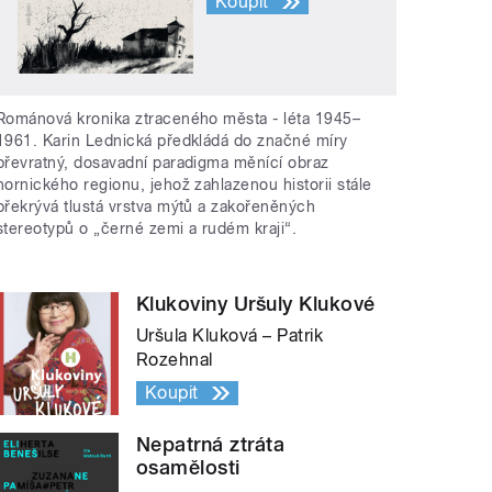
Koupit
Románová kronika ztraceného města - léta 1945–
1961. Karin Lednická předkládá do značné míry
převratný, dosavadní paradigma měnící obraz
hornického regionu, jehož zahlazenou historii stále
překrývá tlustá vrstva mýtů a zakořeněných
stereotypů o „černé zemi a rudém kraji“.
Klukoviny Uršuly Klukové
Uršula Kluková – Patrik
Rozehnal
Koupit
Nepatrná ztráta
osamělosti