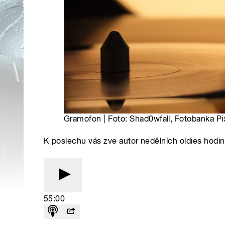
Gramofon | Foto: Shad0wfall, Fotobanka P
K poslechu vás zve autor nedělních oldies hodine
55:00