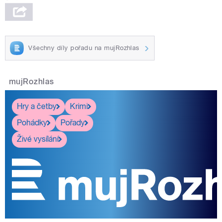
Všechny díly pořadu na mujRozhlas
mujRozhlas
Hry a četby
Krimi
Pohádky
Pořady
Živé vysílání