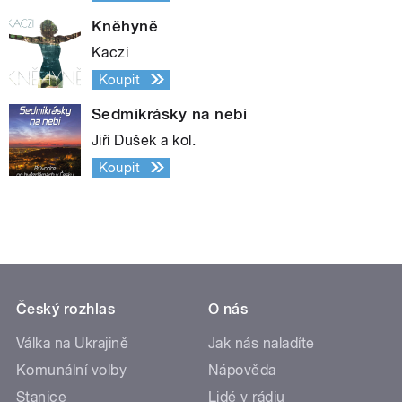
Kněhyně
Kaczi
Koupit
Sedmikrásky na nebi
Jiří Dušek a kol.
Koupit
Český rozhlas
O nás
Válka na Ukrajině
Jak nás naladíte
Komunální volby
Nápověda
Stanice
Lidé v rádiu