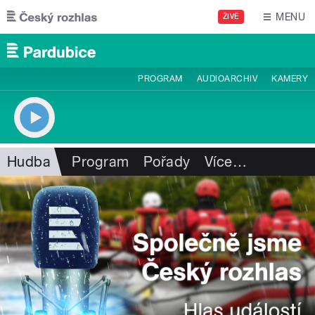
Přejít k hlavnímu obsahu
MENU
ŽIVĚ
PROGRAM
AUDIOARCHIV
KAMERY
Hudba
Program
Pořady
Více
…