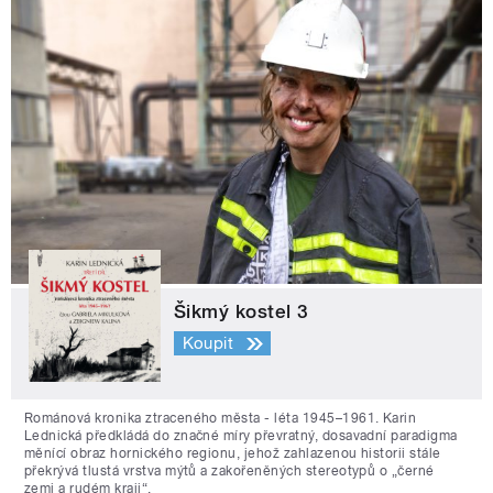
Šikmý kostel 3
Koupit
Románová kronika ztraceného města - léta 1945–1961. Karin
Lednická předkládá do značné míry převratný, dosavadní paradigma
měnící obraz hornického regionu, jehož zahlazenou historii stále
překrývá tlustá vrstva mýtů a zakořeněných stereotypů o „černé
zemi a rudém kraji“.