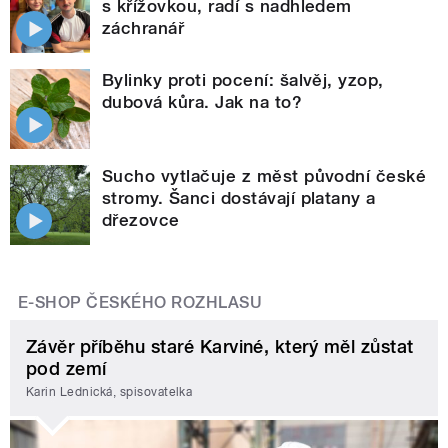
s křížovkou, radí s nadhledem
záchranář
Bylinky proti pocení: šalvěj, yzop,
dubová kůra. Jak na to?
Sucho vytlačuje z měst původní české
stromy. Šanci dostávají platany a
dřezovce
E-SHOP ČESKÉHO ROZHLASU
Závěr příběhu staré Karviné, který měl zůstat
pod zemí
Karin Lednická, spisovatelka