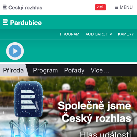
Přejít k hlavnímu obsahu
MENU
ŽIVĚ
PROGRAM
AUDIOARCHIV
KAMERY
Příroda
Program
Pořady
Více
…