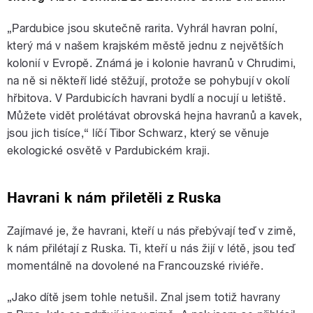
„Pardubice jsou skutečně rarita. Vyhrál havran polní,
který má v našem krajském městě jednu z největších
kolonií v Evropě. Známá je i kolonie havranů v Chrudimi,
na ně si někteří lidé stěžují, protože se pohybují v okolí
hřbitova. V Pardubicích havrani bydlí a nocují u letiště.
Můžete vidět prolétávat obrovská hejna havranů a kavek,
jsou jich tisíce,“ líčí Tibor Schwarz, který se věnuje
ekologické osvětě v Pardubickém kraji.
Havrani k nám přiletěli z Ruska
Zajímavé je, že havrani, kteří u nás přebývají teď v zimě,
k nám přilétají z Ruska. Ti, kteří u nás žijí v létě, jsou teď
momentálně na dovolené na Francouzské riviéře.
„Jako dítě jsem tohle netušil. Znal jsem totiž havrany