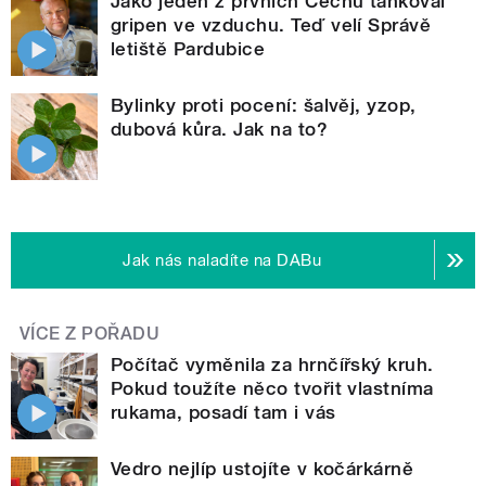
Jako jeden z prvních Čechů tankoval
gripen ve vzduchu. Teď velí Správě
letiště Pardubice
Bylinky proti pocení: šalvěj, yzop,
dubová kůra. Jak na to?
Jak nás naladíte na DABu
VÍCE Z POŘADU
Počítač vyměnila za hrnčířský kruh.
Pokud toužíte něco tvořit vlastníma
rukama, posadí tam i vás
Vedro nejlíp ustojíte v kočárkárně