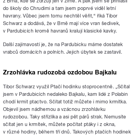
z Brna, kde se zdržují jen v zimě. A pak jsem se přihlásil
do školy do Chrudimi a tam jsem poprvé viděl letní
havrany. Vůbec jsem tomu nechtěl věřit,“ říká Tibor
Schwarz a dodává, že v Brně mají více vran šedivek,
v Pardubicích kromě havranů kralují klasické kavky.
Další zajímavostí je, že na Pardubicku máme dostatek
vrabců domácích a polních. Jejich úbytek se zastavil.
Zrzohlávka rudozobá ozdobou Bajkalu
Tibor Schwarz využil Ptačí hodinku stoprocentně. „Sčítal
jsem v Pardubicích nedaleko Bajkalu, kam lidé z Polabin
chodí krmit ptactvo. Sčítat totiž můžete i mimo krmítka.
Objevil jsem nádhernou a vzácnou zrzohlávku
rudozobou. Taky střízlíka a asi pět párů strak. Nemusíte
sčítat jen u krmítek, můžete počítat ptáky i z okna,
v různé hodiny, během tří dnů. Takových ptačích hodinek