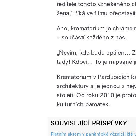
ředitele tohoto vznešeného c
žena,“ říká ve filmu představi
Ano, krematorium je chrámem s
– součástí každého z nás.
„Nevím, kde budu spálen… Z 
tady! Kdoví… To je napsané j
Krematorium v Pardubicích k
architektury a je jednou z n
století. Od roku 2010 je pro
kulturních památek.
SOUVISEJÍCÍ PŘÍSPĚVKY
Pietním aktem v pankrácké věznici lidé