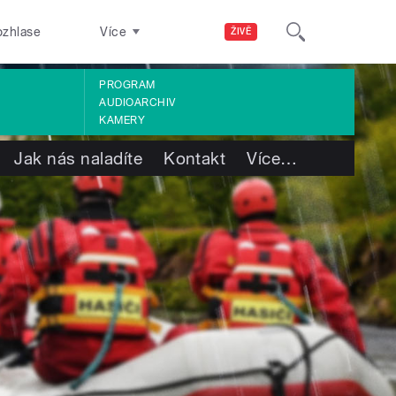
ozhlase
Více
ŽIVĚ
PROGRAM
AUDIOARCHIV
KAMERY
Jak nás naladíte
Kontakt
Více
…