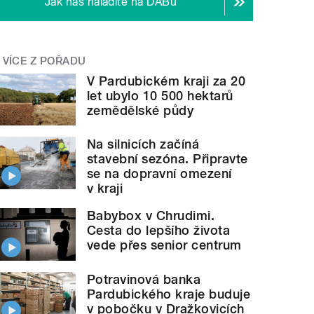
Jak nás naladíte na DABu
VÍCE Z POŘADU
V Pardubickém kraji za 20
let ubylo 10 500 hektarů
zemědělské půdy
Na silnicích začíná
stavební sezóna. Připravte
se na dopravní omezení
v kraji
Babybox v Chrudimi.
Cesta do lepšího života
vede přes senior centrum
Potravinová banka
Pardubického kraje buduje
v pobočku v Dražkovicích