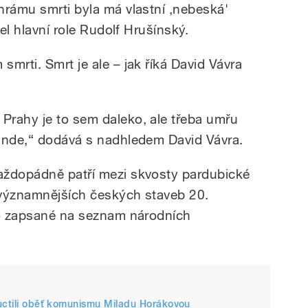
hrámu smrti byla má vlastní ,nebeská'
tel hlavní role Rudolf Hrušínský.
mrti. Smrt je ale – jak říká David Vávra
Prahy je to sem daleko, ale třeba umřu
inde,“ dodává s nadhledem David Vávra.
aždopádně patří mezi skvosty pardubické
ejvýznamnějších českých staveb 20.
to zapsané na seznam národních
 uctili oběť komunismu Miladu Horákovou