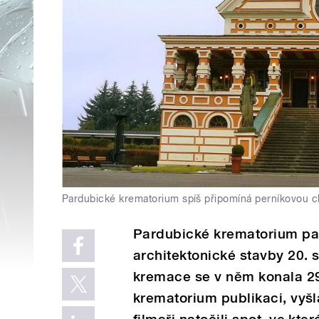
Pardubické krematorium spíš připomíná perníkovou 
Pardubické krematorium pat
architektonické stavby 20. st
kremace se v něm konala 29
krematorium publikaci, vyš