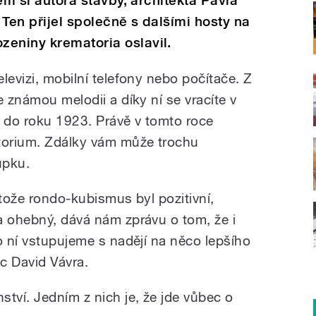
rém si autora stavby, architekta Pavla
 Ten přijel společně s dalšími hosty na
zeniny krematoria oslavil.
levizi, mobilní telefony nebo počítače. Z
e známou melodii a díky ní se vracíte v
ě do roku 1923. Právě v tomto roce
atorium. Zdálky vám může trochu
upku.
otože rondo-kubismus byl pozitivní,
a ohebný, dává nám zprávu o tom, že i
o ní vstupujeme s nadějí na něco lepšího
ec David Vávra.
tví. Jedním z nich je, že jde vůbec o