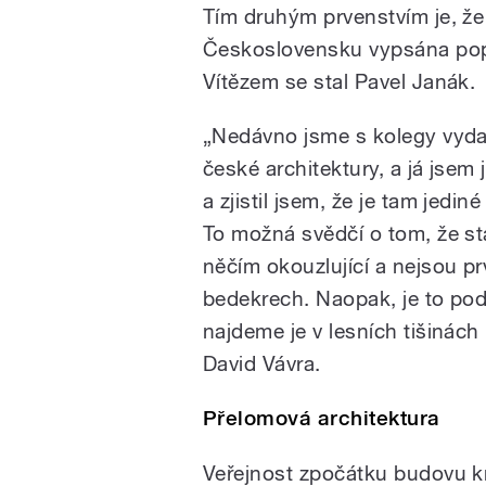
Tím druhým prvenstvím je, že
Československu vypsána popr
Vítězem se stal Pavel Janák.
„Nedávno jsme s kolegy vydal
české architektury, a já jsem 
a zjistil jsem, že je tam jedi
To možná svědčí o tom, že st
něčím okouzlující a nejsou p
bedekrech. Naopak, je to pod
najdeme je v lesních tišinách
David Vávra.
Přelomová architektura
Veřejnost zpočátku budovu kr