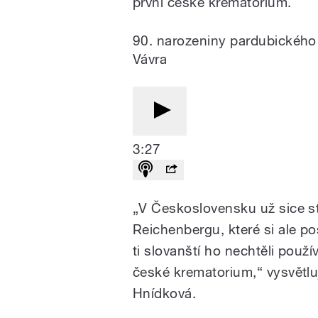
první české krematorium.
90. narozeniny pardubického k
Vávra
3:27
„V Československu už sice s
Reichenbergu, které si ale p
ti slovanští ho nechtěli použí
české krematorium,“ vysvětluj
Hnídková.