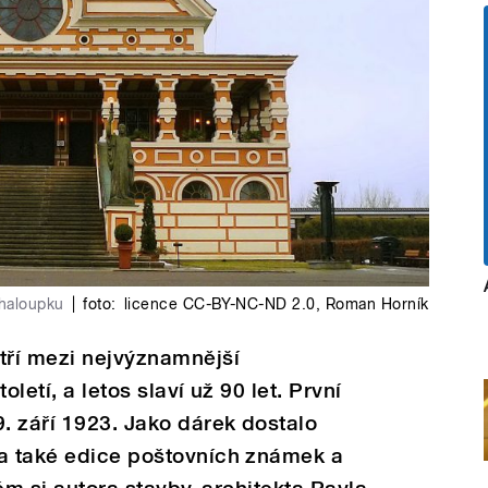
chaloupku
|
foto:
licence CC-BY-NC-ND 2.0
,
Roman Horník
ří mezi nejvýznamnější
oletí, a letos slaví už 90 let. První
. září 1923. Jako dárek dostalo
la také edice poštovních známek a