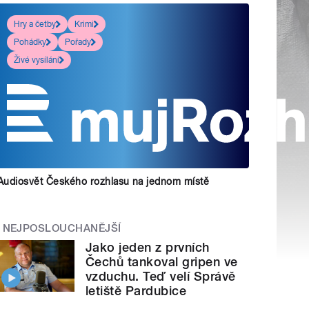
Hry a četby
Krimi
Pohádky
Pořady
Živé vysílání
Audiosvět Českého rozhlasu na jednom místě
NEJPOSLOUCHANĚJŠÍ
Jako jeden z prvních
Čechů tankoval gripen ve
vzduchu. Teď velí Správě
letiště Pardubice