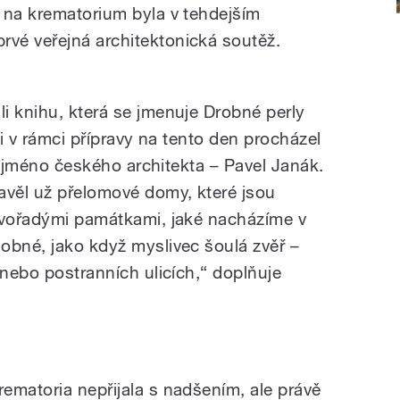
 na krematorium byla v tehdejším
vé veřejná architektonická soutěž.
i knihu, která se jmenuje Drobné perly
ji v rámci přípravy na tento den procházel
né jméno českého architekta – Pavel Janák.
avěl už přelomové domy, které jsou
rvořadými památkami, jaké nacházíme v
obné, jako když myslivec šoulá zvěř –
 nebo postranních ulicích,“ doplňuje
ematoria nepřijala s nadšením, ale právě