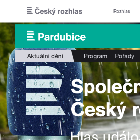
Přejít k hlavnímu obsahu
iRozhlas
Aktuální dění
Program
Pořady