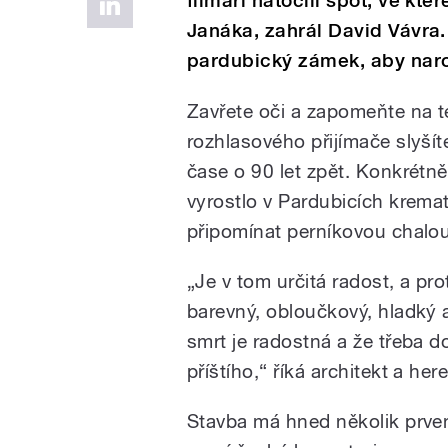
filmaři natočili spot, ve kte
Janáka, zahrál David Vávra.
pardubický zámek, aby naro
Zavřete oči a zapomeňte na te
rozhlasového přijímače slyšít
čase o 90 let zpět. Konkrétn
vyrostlo v Pardubicích krem
připomínat perníkovou chalo
„Je v tom určitá radost, a pr
barevný, obloučkový, hladký 
smrt je radostná a že třeba d
příštího,“ říká architekt a her
Stavba má hned několik prvens