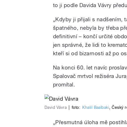
to ji podle Davida Vávry předu
„Kdyby ji přijali s nadšením, 
špatného, nebyla by třeba pře
definitivní – končí určité obdo
jen správné, že lidi to kremat
kteří si od bizarnosti až po os
Na konci 60. let navíc prosl
Spalovač mrtvol režiséra Jura
promítal.
David Vávra
|
foto:
Khalil Baalbaki
,
Český r
„Přesmutná úloha mě postihla