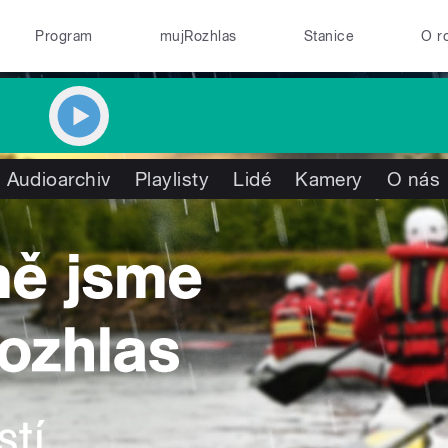
Program
mujRozhlas
Stanice
O r
Audioarchiv
Playlisty
Lidé
Kamery
O nás