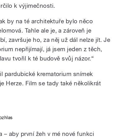
rčilo k výjimečnosti.
tak by na té architektuře bylo něco
lomová. Tahle ale je, a zároveň je
bí, završuje ho, za něj už dál nelze jít. Je
orium nepřijímají, já jsem jeden z těch,
lavu tvořil k té budově svůj názor.“
avil pardubické krematorium snímek
je Herze. Film se tady také několikrát
ozhlas
 – aby první žeh v mé nové funkci