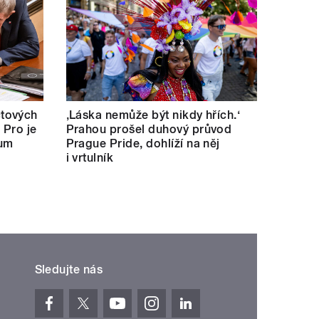
tových
‚Láska nemůže být nikdy hřích.‘
 Pro je
Prahou prošel duhový průvod
kum
Prague Pride, dohlíží na něj
i vrtulník
Sledujte nás