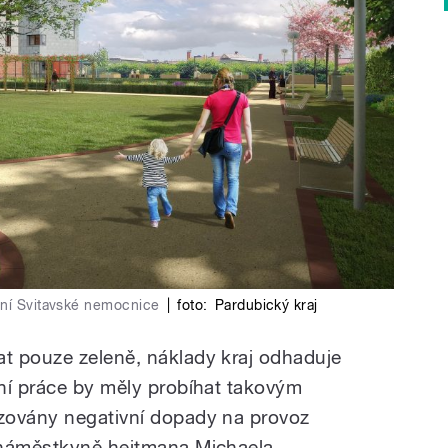
ení Svitavské nemocnice
|
foto:
Pardubický kraj
t pouze zeleně, náklady kraj odhaduje
ní práce by měly probíhat takovým
zovány negativní dopady na provoz
 náměstkyně hejtmana Michaela