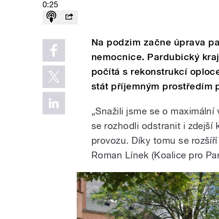
0:25
Na podzim začne úprava par
nemocnice. Pardubický kraj
počítá s rekonstrukcí oploc
stát příjemným prostředím pr
„Snažili jsme se o maximální
se rozhodli odstranit i zdejší
provozu. Díky tomu se rozšíř
Roman Línek (Koalice pro Pa