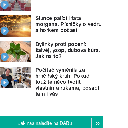
Slunce pálící i fata
morgana. Písničky o vedru
a horkém počasí
Bylinky proti pocení:
šalvěj, yzop, dubová kůra.
Jak na to?
Počítač vyměnila za
hrnčířský kruh. Pokud
toužíte něco tvořit
vlastníma rukama, posadí
tam i vás
Jak nás naladíte na DABu