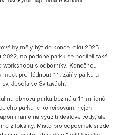
tové by měly být do konce roku 2025.
ku 2022, na podobě parku se podíleli také
ého workshopu s odborníky. Konečnou
u moct prohlédnout 11. září v parku u
a sv. Josefa ve Svitavách.
tal na obnovu parku bezmála 11 milionů
celého parku je koncipována nejen
zapomínáme na využití dešťové vody, ale
přímo z lokality. Místo pro odpočinek si zde
edevším místní obyvatelé,“ řekl krajský