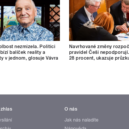
blbost nezmizela. Politici
Navrhované změny rozpoč
ízí balíček reality a
pravidel Češi nepodporují.
ity v jednom, glosuje Vávra
28 procent, ukazuje průz
zhlas
O nás
ysílání
Jak nás naladíte
rchiv
Nápověda