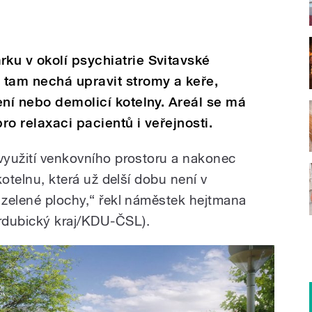
ku v okolí psychiatrie Svitavské
 tam nechá upravit stromy a keře,
ení nebo demolicí kotelny. Areál se má
o relaxaci pacientů i veřejnosti.
 využití venkovního prostoru a nakonec
 kotelnu, která už delší dobu není v
í zelené plochy,“ řekl náměstek hejtmana
rdubický kraj/KDU-ČSL).