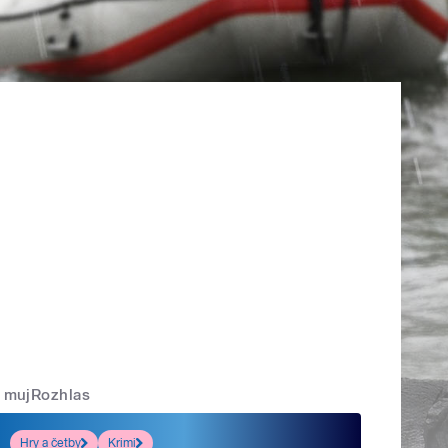
mujRozhlas
Hry a četby
Krimi