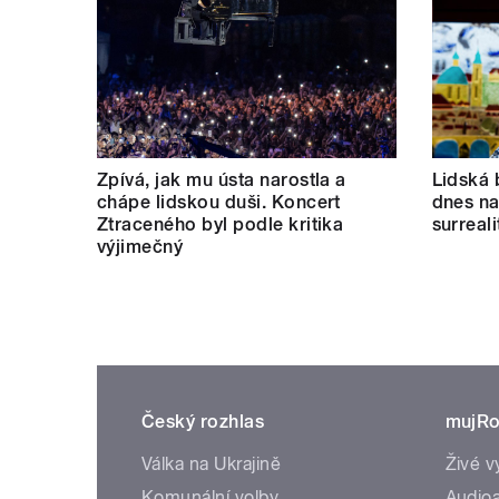
Zpívá, jak mu ústa narostla a
Lidská 
chápe lidskou duši. Koncert
dnes nab
Ztraceného byl podle kritika
surreal
výjimečný
Český rozhlas
mujRo
Válka na Ukrajině
Živé v
Komunální volby
Audioa