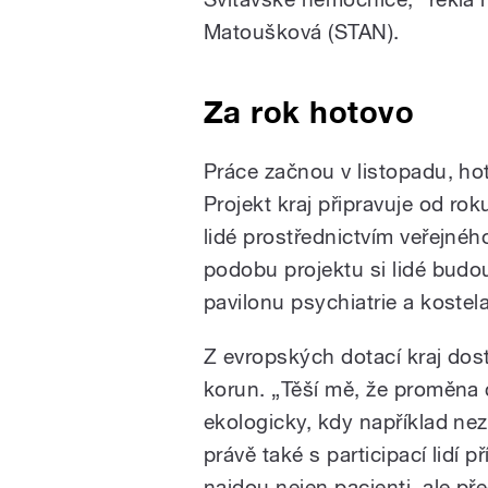
Matoušková (STAN).
Za rok hotovo
Práce začnou v listopadu, ho
Projekt kraj připravuje od ro
lidé prostřednictvím veřejn
podobu projektu si lidé budo
pavilonu psychiatrie a kostel
Z evropských dotací kraj dos
korun. „Těší mě, že proměna 
ekologicky, kdy například ne
právě také s participací lidí 
najdou nejen pacienti, ale př