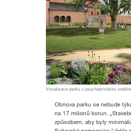
Vizualizace parku u psychiatrického odděl
Obnova parku se nebude týka
na 17 milionů korun. „Staveb
způsobem, aby byly minimali
Svitavské nemocnice,“ řekla