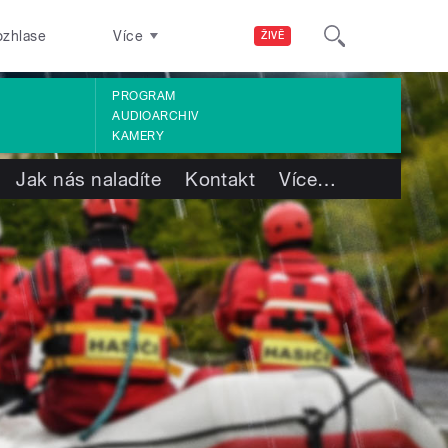
ozhlase
Více
ŽIVĚ
PROGRAM
AUDIOARCHIV
KAMERY
Jak nás naladíte
Kontakt
Více
…