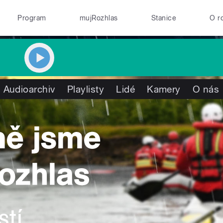
Program
mujRozhlas
Stanice
O r
Audioarchiv
Playlisty
Lidé
Kamery
O nás