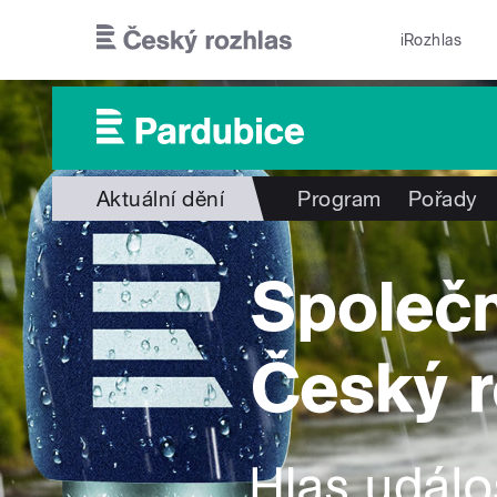
Přejít k hlavnímu obsahu
iRozhlas
Aktuální dění
Program
Pořady