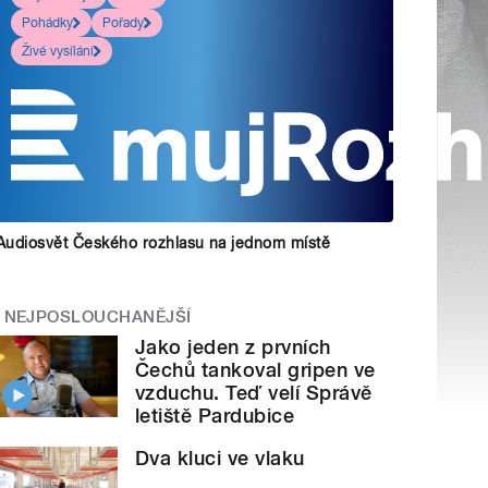
Pohádky
Pořady
Živé vysílání
Audiosvět Českého rozhlasu na jednom místě
NEJPOSLOUCHANĚJŠÍ
Jako jeden z prvních
Čechů tankoval gripen ve
vzduchu. Teď velí Správě
letiště Pardubice
Dva kluci ve vlaku