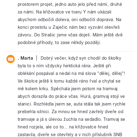
prostorem projet, jedno auto jelo před námi, druhé
za námi. Na křižovatce ve tvaru Y nám ukázali
abychom odbočili doleva, oni odbočili doprava. Na
konci prostotu u Zaječic nám bez vyzvání otevřeli
závoru. Do Strašic jsme včas dojeli. Mám ještě dvě
podobné příhody, to zase někdy později.
|
. Marta
Dobrý večer, když syn chodil do školky
byla to s ním vždycky hektická rána. Ještě při
oblékání pospával a nedal na má slova "dělej, dělej"!
Ve školce ještě k tomu každé ráno řval a chytal se
mě kolem krku. Spěchala jsem potom na tramvaj
abych dorazila do práce včas. Hurá, gramvaj stojí ve
stanici. Rozhlédla jsem se, auta stála tak jsem rychle
prebehla silnici. Za mnou se hned zavřely dveře od
tramvaje a já s úlevou žuchla na sedadlo. Tramvaj se
hned rozjela, ale co to... na křižovatce hned
zastavila, dveře se otevřely a v nich příslušník SNB