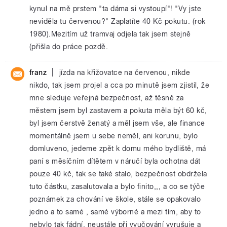
kynul na mě prstem "ta dáma si vystoupí"! "Vy jste
neviděla tu červenou?" Zaplatíte 40 Kč pokutu. (rok
1980).Mezitím už tramvaj odjela tak jsem stejně
(přišla do práce pozdě.
|
franz
jízda na křižovatce na červenou, nikde
nikdo, tak jsem projel a cca po minutě jsem zjistil, že
mne sleduje veřejná bezpečnost, až těsně za
městem jsem byl zastavem a pokuta měla být 60 kč,
byl jsem čerstvě ženatý a měl jsem vše, ale finance
momentálně jsem u sebe neměl, ani korunu, bylo
domluveno, jedeme zpět k domu mého bydliště, má
paní s měsíčním dítětem v náručí byla ochotna dát
pouze 40 kč, tak se také stalo, bezpečnost obdržela
tuto částku, zasalutovala a bylo finito,,, a co se týče
poznámek za chování ve škole, stále se opakovalo
jedno a to samé , samé výborné a mezi tím, aby to
nebylo tak fádní, neustále při vyučování vyrušuje a