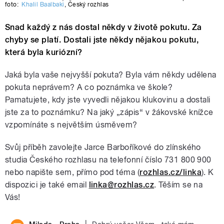
foto:
Khalil Baalbaki
,
Český rozhlas
Snad každý z nás dostal někdy v životě pokutu. Za
chyby se platí. Dostali jste někdy nějakou pokutu,
která byla kuriózní?
Jaká byla vaše nejvyšší pokuta? Byla vám někdy udělena
pokuta neprávem? A co poznámka ve škole?
Pamatujete, kdy jste vyvedli nějakou klukovinu a dostali
jste za to poznámku? Na jaký „zápis“ v žákovské knížce
vzpomínáte s největším úsměvem?
Svůj příběh zavolejte Jarce Barboříkové do zlínského
studia Českého rozhlasu na telefonní číslo 731 800 900
nebo napište sem, přímo pod téma (
rozhlas.cz/linka
). K
dispozici je také email
linka@rozhlas.cz
. Těším se na
Vás!