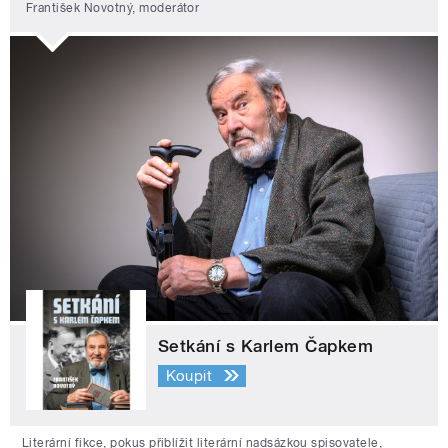
František Novotný, moderátor
Setkání s Karlem Čapkem
Koupit
Literární fikce, pokus přiblížit literární nadsázkou spisovatele,