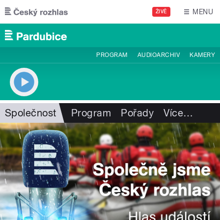
Přejít k hlavnímu obsahu
MENU
ŽIVĚ
PROGRAM
AUDIOARCHIV
KAMERY
Společnost
Program
Pořady
Více
…