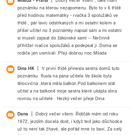
|
Milada - Praha
Dobrý večer Všem , také mám
poznámku na kterou nezapomenu. Bylo to v 6 třídě
před hodinou matematiky - rvačka 3 spolužáků ve
třídě , pár lavic odstrkaných a mi ostatní kolem a
přišel učitel no 3 poznámky napsal sám a mi ostatní
si museli zapsat do žákovské sami -- Nečinně
přihlížel rvačce spolužáků a podepsal ji .Doma se
rodiče jen usmívali .Přeji dobrou noc Milada
|
Dina HK
V první třídě přinesla sestra domů tuto
poznámku :flusla na pana učitele.Ve škole byla
tělocvična ,která měla balkon.Pod balkonem stál
učitel a na balkoně moje sestra které ukápla slina
rovnou na učitele . Hezký večer přeje Dina
|
Dana
Dobrý večer všem. Řidičák mám od roku
1972, jezdím docela dost, i když teď jako důchodce
už to není tak žhavé, ale pořád mne to baví. Za celý