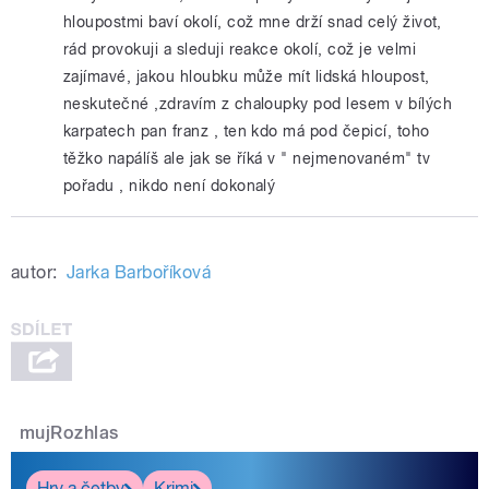
hloupostmi baví okolí, což mne drží snad celý život,
rád provokuji a sleduji reakce okolí, což je velmi
zajímavé, jakou hloubku může mít lidská hloupost,
neskutečné ,zdravím z chaloupky pod lesem v bílých
karpatech pan franz , ten kdo má pod čepicí, toho
těžko napálíš ale jak se říká v " nejmenovaném" tv
pořadu , nikdo není dokonalý
autor:
Jarka Barboříková
mujRozhlas
Hry a četby
Krimi