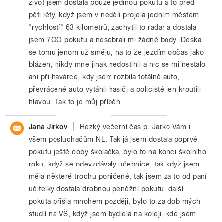
život jsem dostala pouze jedinou pokutu a to před
pěti léty, když jsem v neděli projela jedním městem
"rychlostí" 63 kilometrů, zachytil to radar a dostala
jsem 7OO pokutu a nesebrali mi žádné body. Deska
se tomu jenom už směju, na to že jezdím občas jako
blázen, nikdy mne jinak nedostihli a nic se mi nestalo
ani při havárce, kdy jsem rozbila totálně auto,
převrácené auto vytáhli hasiči a policisté jen kroutili
hlavou. Tak to je můj příběh.
|
Jana Jirkov
Hezký večerní čas p. Jarko Vám i
všem posluchačům NL. Tak já jsem dostala poprvé
pokutu ještě coby školačka, bylo to na konci školního
roku, když se odevzdávaly učebnice, tak když jsem
měla některé trochu poničené, tak jsem za to od paní
učitelky dostala drobnou peněžní pokutu. další
pokuta přišla mnohem později, bylo to za dob mých
studií na VŠ, když jsem bydlela na koleji, kde jsem