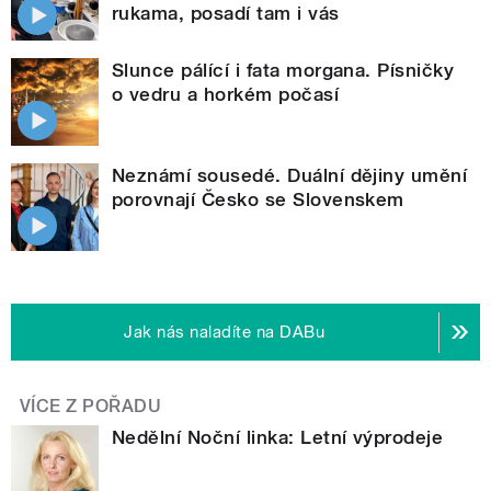
rukama, posadí tam i vás
Slunce pálící i fata morgana. Písničky
o vedru a horkém počasí
Neznámí sousedé. Duální dějiny umění
porovnají Česko se Slovenskem
Jak nás naladíte na DABu
VÍCE Z POŘADU
Nedělní Noční linka: Letní výprodeje