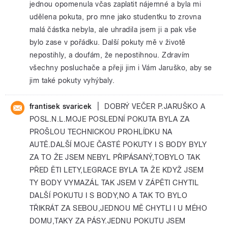
jednou opomenula včas zaplatit nájemné a byla mi
udělena pokuta, pro mne jako studentku to zrovna
malá částka nebyla, ale uhradila jsem ji a pak vše
bylo zase v pořádku. Další pokuty mě v životě
nepostihly, a doufám, že nepostihnou. Zdravím
všechny posluchače a přeji jim i Vám Jaruško, aby se
jim také pokuty vyhýbaly.
|
frantisek svaricek
DOBRÝ VEČER P.JARUŠKO A
POSL.N.L.MOJE POSLEDNÍ POKUTA BYLA ZA
PROŠLOU TECHNICKOU PROHLÍDKU NA
AUTĚ.DALŠÍ MOJE ČASTÉ POKUTY I S BODY BYLY
ZA TO ŽE JSEM NEBYL PŘIPÁSANÝ,TOBYLO TAK
PŘED ĚTI LETY,LEGRACE BYLA TA ŽE KDYŽ JSEM
TY BODY VYMAZÁL TAK JSEM V ZÁPĚTI CHYTIL
DALŠÍ POKUTU I S BODY,NO A TAK TO BYLO
TŘIKRÁT ZA SEBOU,JEDNOU MĚ CHYTLI I U MÉHO
DOMU,TAKY ZA PÁSY.JEDNU POKUTU JSEM