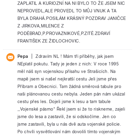
ZAPLATIL A KURIOZNÍ NA NI BYLO TO ŽE JSEM NIC
NEPROVEDL,ALE PROVEDL TO MŮJ VNUK A TA
BYLA DRAHÁ.POSILÁM KRÁSNÝ POZDRAV JANIČCE
Z JIRKOVA,MILENCE Z
PODĚBRAD,P.PROVAZNIKOVÉ,P.ZITĚ.ZDRAVÍ
FRANTIŠEK ZE ŽIDLOCHOVIC.
|
Pepa
Zdravím NL ! Mám tři příběhy, jak jsem
NEplatil pokutu. Tady je jeden z nich: V roce 1995
měl náš syn vojenskou přísahu ve Strašicích. Na
mapě jsem si našel nejkratší cestu Jeli jsme přes
Příbram a Obecnici. Tam žádná směrová tabule pro
naši plánovanou cestu nebyla. Jeden pán nám ukázal
cestu přes les. Dojeli jsme k lesu a tam tabule
,,Vojenské pásmo" Řekl jsem si že to riskneme, zajeli
jsme do lesa a zastavili, že si odskočíme. Jen co
jsme zastavili, byla u nás dvě auta vojenské policie.
Po chvíli vysvětlování nám dovolili tímto vojenským