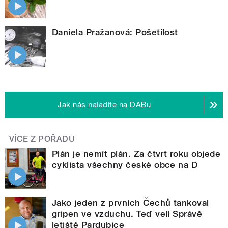
Daniela Pražanová: Pošetilost
Jak nás naladíte na DABu
VÍCE Z POŘADU
Plán je nemít plán. Za čtvrt roku objede
cyklista všechny české obce na D
Jako jeden z prvních Čechů tankoval
gripen ve vzduchu. Teď velí Správě
letiště Pardubice