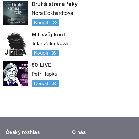
Druhá strana řeky
Nora Eckhardtová
Koupit
Mít svůj kout
Jitka Zelenková
Koupit
80 LIVE
Petr Hapka
Koupit
Český rozhlas
O nás