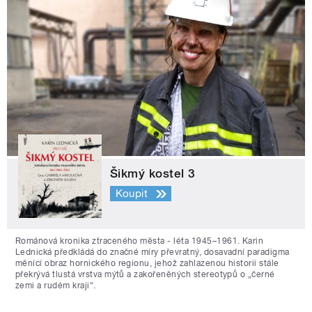
Šikmý kostel 3
Koupit
Románová kronika ztraceného města - léta 1945–1961. Karin
Lednická předkládá do značné míry převratný, dosavadní paradigma
měnící obraz hornického regionu, jehož zahlazenou historii stále
překrývá tlustá vrstva mýtů a zakořeněných stereotypů o „černé
zemi a rudém kraji“.