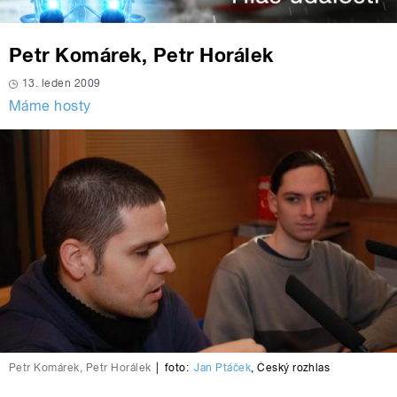
Petr Komárek, Petr Horálek
13. leden 2009
Máme hosty
Petr Komárek, Petr Horálek
|
foto:
Jan Ptáček
,
Český rozhlas