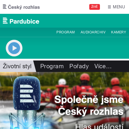
Přejít k hlavnímu obsahu
MENU
ŽIVĚ
PROGRAM
AUDIOARCHIV
KAMERY
Životní styl
Program
Pořady
Více
…