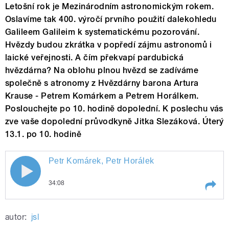
Letošní rok je Mezinárodním astronomickým rokem.
Oslavíme tak 400. výročí prvního použití dalekohledu
Galileem Galileim k systematickému pozorování.
Hvězdy budou zkrátka v popředí zájmu astronomů i
laické veřejnosti. A čím překvapí pardubická
hvězdárna? Na oblohu plnou hvězd se zadíváme
společně s atronomy z Hvězdárny barona Artura
Krause - Petrem Komárkem a Petrem Horálkem.
Poslouchejte po 10. hodině dopolední. K poslechu vás
zve vaše dopolední průvodkyně Jitka Slezáková. Úterý
13.1. po 10. hodině
Petr Komárek, Petr Horálek
34:08
Play /
Petr Komárek, Petr Horálek
autor:
jsl