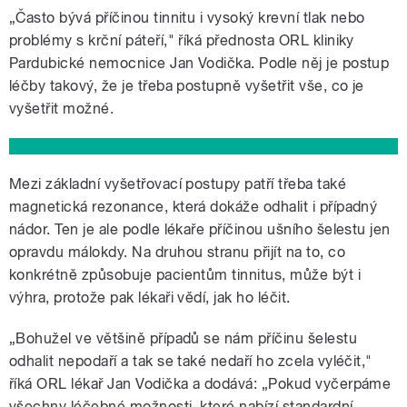
„Často bývá příčinou tinnitu i vysoký krevní tlak nebo
problémy s krční páteří," říká přednosta ORL kliniky
Pardubické nemocnice Jan Vodička. Podle něj je postup
léčby takový, že je třeba postupně vyšetřit vše, co je
vyšetřit možné.
Mezi základní vyšetřovací postupy patří třeba také
magnetická rezonance, která dokáže odhalit i případný
nádor. Ten je ale podle lékaře příčinou ušního šelestu jen
opravdu málokdy. Na druhou stranu přijít na to, co
konkrétně způsobuje pacientům tinnitus, může být i
výhra, protože pak lékaři vědí, jak ho léčit.
„Bohužel ve většině případů se nám příčinu šelestu
odhalit nepodaří a tak se také nedaří ho zcela vyléčit,"
říká ORL lékař Jan Vodička a dodává: „Pokud vyčerpáme
všechny léčebné možnosti, které nabízí standardní