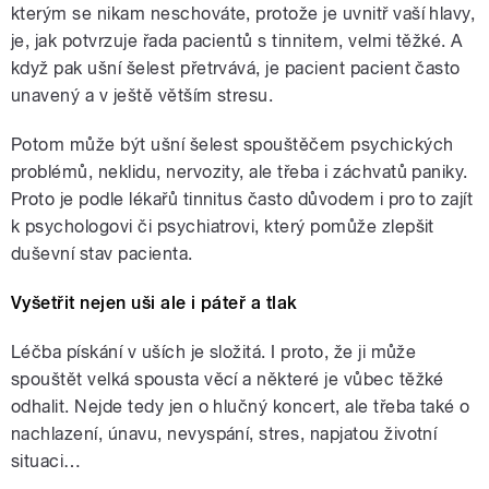
kterým se nikam neschováte, protože je uvnitř vaší hlavy,
je, jak potvrzuje řada pacientů s tinnitem, velmi těžké. A
když pak ušní šelest přetrvává, je pacient pacient často
unavený a v ještě větším stresu.
Potom může být ušní šelest spouštěčem psychických
problémů, neklidu, nervozity, ale třeba i záchvatů paniky.
Proto je podle lékařů tinnitus často důvodem i pro to zajít
k psychologovi či psychiatrovi, který pomůže zlepšit
duševní stav pacienta.
Vyšetřit nejen uši ale i páteř a tlak
Léčba pískání v uších je složitá. I proto, že ji může
spouštět velká spousta věcí a některé je vůbec těžké
odhalit. Nejde tedy jen o hlučný koncert, ale třeba také o
nachlazení, únavu, nevyspání, stres, napjatou životní
situaci…