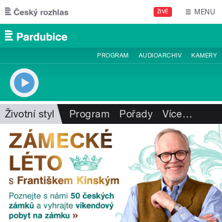
Přejít k hlavnímu obsahu
MENU
ŽIVĚ
PROGRAM
AUDIOARCHIV
KAMERY
Životní styl
Program
Pořady
Více
…