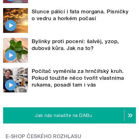
Slunce pálící i fata morgana. Písničky
o vedru a horkém počasí
Bylinky proti pocení: šalvěj, yzop,
dubová kůra. Jak na to?
Počítač vyměnila za hrnčířský kruh.
Pokud toužíte něco tvořit vlastníma
rukama, posadí tam i vás
Jak nás naladíte na DABu
E-SHOP ČESKÉHO ROZHLASU