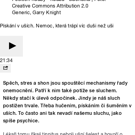
Creative Commons Attribution 2.0
Generic, Garry Knight
Pískání v uších. Nemoc, která trápí víc duši než uši
21:34
Spěch, stres a shon jsou spouštěcí mechanismy řady
onemocnění. Patří k nim také potíže se sluchem.
Někdy stačí k úlevě odpočinek. Jindy je náš sluch
postižen trvale. Třeba hučením, pískáním či šuměním v
uších. To často ani tak nevadí našemu sluchu, jako
spíše psychice.
Lékaři tomu říkají tinnitus neboli ušní šelest a hovoří o