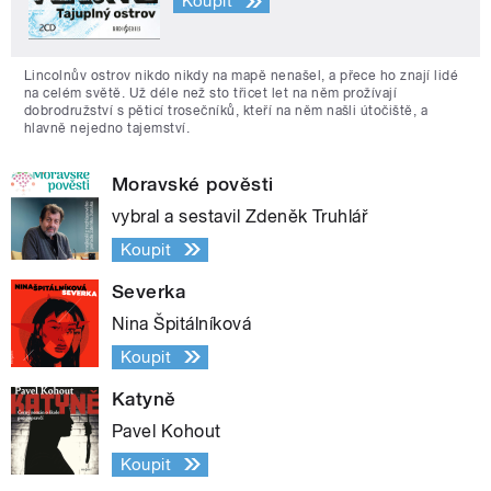
Koupit
Lincolnův ostrov nikdo nikdy na mapě nenašel, a přece ho znají lidé
na celém světě. Už déle než sto třicet let na něm prožívají
dobrodružství s pěticí trosečníků, kteří na něm našli útočiště, a
hlavně nejedno tajemství.
Moravské pověsti
vybral a sestavil Zdeněk Truhlář
Koupit
Severka
Nina Špitálníková
Koupit
Katyně
Pavel Kohout
Koupit