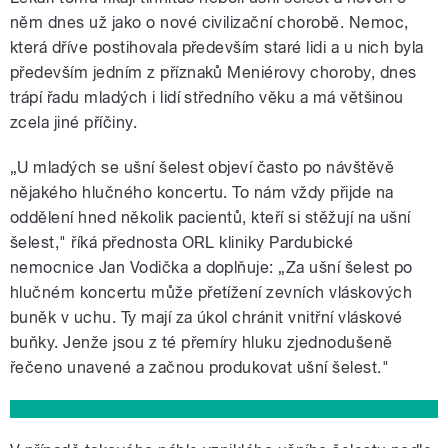
něm dnes už jako o nové civilizační chorobě. Nemoc,
která dříve postihovala především staré lidi a u nich byla
především jedním z příznaků Meniérovy choroby, dnes
trápí řadu mladých i lidí středního věku a má většinou
zcela jiné příčiny.
„U mladých se ušní šelest objeví často po návštěvě
nějakého hlučného koncertu. To nám vždy přijde na
oddělení hned několik pacientů, kteří si stěžují na ušní
šelest," říká přednosta ORL kliniky Pardubické
nemocnice Jan Vodička a doplňuje: „Za ušní šelest po
hlučném koncertu může přetížení zevních vláskových
buněk v uchu. Ty mají za úkol chránit vnitřní vláskové
buňky. Jenže jsou z té přemíry hluku zjednodušeně
řečeno unavené a začnou produkovat ušní šelest."