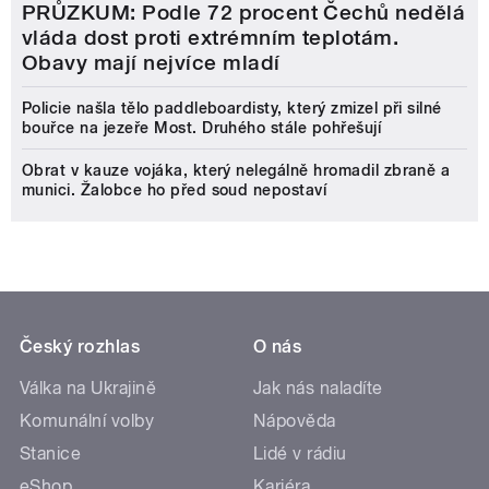
PRŮZKUM: Podle 72 procent Čechů nedělá
vláda dost proti extrémním teplotám.
Obavy mají nejvíce mladí
Policie našla tělo paddleboardisty, který zmizel při silné
bouřce na jezeře Most. Druhého stále pohřešují
Obrat v kauze vojáka, který nelegálně hromadil zbraně a
munici. Žalobce ho před soud nepostaví
Český rozhlas
O nás
Válka na Ukrajině
Jak nás naladíte
Komunální volby
Nápověda
Stanice
Lidé v rádiu
eShop
Kariéra