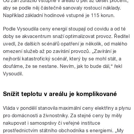
Od září zdražilo vstupné v areálu o pět až deset procent,
aby se podle něj částečně sanovaly rostoucí náklady.
Například základní hodinové vstupné je 115 korun.
Podle Vysoudila ceny energií stoupají od covidu a od té
doby se akvacentrum snaží optimalizovat provoz. Ředitel
uvedl, že dalších scénářů opatření je několik, od malého
omezení služeb až po zavírání provozů. „Zavírání je
nejhorší katastrofický scénář, který by se mohl stát, a
doufáme, že se nestane. Nevím, jak to bude dál,“ řekl
Vysoudil.
Snížit teplotu v areálu je komplikované
Vláda v pondělí stanovila maximální ceny elektřiny a plynu
pro domácnosti a živnostníky. Za stejné ceny by měly
nakupovat i samosprávy či veřejné instituce
prostřednictvím státního obchodníka s energiemi. „My