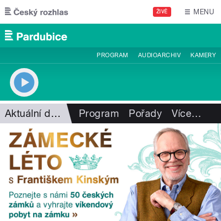
Přejít k hlavnímu obsahu
MENU
ŽIVĚ
PROGRAM
AUDIOARCHIV
KAMERY
Aktuální dění
Program
Pořady
Více
…