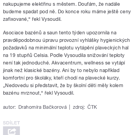
nakupujeme elektřinu s městem. Doufám, že nadále
budeme spadat pod ně. Do konce roku máme ještě ceny
zafixované,“ řekl Vysoudil.
Asociace bazénů a saun tento týden upozornila na
pravděpodobnou úpravu provozní vyhlášky hygienických
požadavků na minimální teplotu vytápění plaveckých hal
na 19 stupňů Celsia. Podle Vysoudila snižování teploty
není tak jednoduché. Akvacentrum, wellness se vytápí
jinak než klasické bazény. Ani by to nebylo například
komfortní pro školáky, kteří chodí na plavecké kurzy.
„Nedovedu si představit, že by školní děti měly kolem
bazénu mrznout,“ řekl Vysoudil.
autor:
Drahomíra Bačkorová
|
zdroj:
ČTK