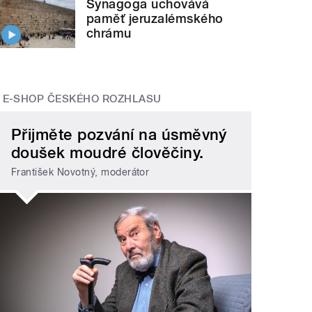
Synagoga uchovává
paměť jeruzalémského
chrámu
E-SHOP ČESKÉHO ROZHLASU
Přijměte pozvání na úsměvný
doušek moudré člověčiny.
František Novotný, moderátor