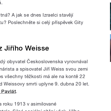
á.
ná? A jak se dnes Izraelci stavějí
tu? Poslechněte si celý příspěvek Gity
z Jiřího Weisse
aždý obyvatel Československa vyrovnával
nárista a spisovatel Jiří Weiss svou zemi
řes všechny těžkosti má ale na kontě 22
 Weissovy smrti uplyne 9. dubna 20 let.
 Pavlát
.
na roku 1913 v asimilované