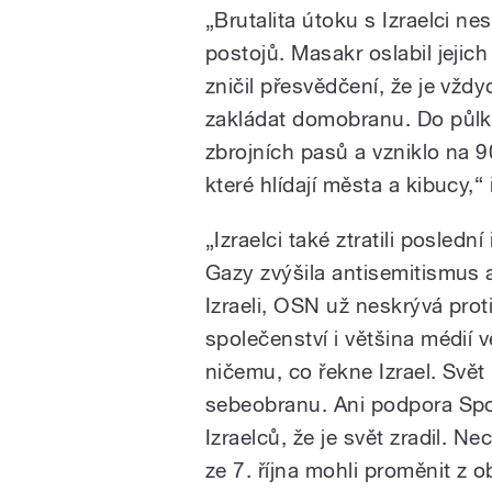
„Brutalita útoku s Izraelci ne
postojů. Masakr oslabil jejic
zničil přesvědčení, že je vždy
zakládat domobranu. Do půlk
zbrojních pasů a vzniklo na 
které hlídají města a kibucy,“ 
„Izraelci také ztratili posled
Gazy zvýšila antisemitismus 
Izraeli, OSN už neskrývá prot
společenství i většina médií 
ničemu, co řekne Izrael. Svět 
sebeobranu. Ani podpora Spo
Izraelců, že je svět zradil. 
ze 7. října mohli proměnit z ob