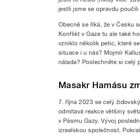
jestli jsme se opravdu poučil
Obecně se říká, že v Česku s
Konflikt v Gaze tu ale také h
vzniklo několik petic, které s
situace i u nás? Mojmír Kallus 
nálada? Poslechněte si celý 
Masakr Hamásu změ
7. října 2023 se celý židovský
odmítavá reakce většiny svět
v Pásmu Gazy. Vývoj poslední
izraelskou společnost. Pokrač