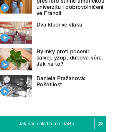
přes léto stihne americkou
univerzitu i dobrovolničení
ve Francii
Dva kluci ve vlaku
Bylinky proti pocení:
šalvěj, yzop, dubová kůra.
Jak na to?
Daniela Pražanová:
Pošetilost
Jak nás naladíte na DABu