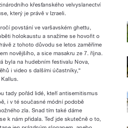
národního křesťanského velvyslanectví
, který je právě v Izraeli.
ročí povstání ve varšavském ghettu,
běti holokaustu a snažíme se hovořit o
 Právě z tohoto důvodu se letos zaměříme
 novějšího, a sice masakru ze 7. října.
rá byla na hudebním festivalu Nova,
ěhů i video s dalšími účastníky,“
 Kallus.
ou tady pořád lidé, kteří antisemitismus
obě, i v té současné módní podobě
možného zla. Snad tím také dáme
y se k nám přidala. Teď jde skutečně o to,
zůstane jen prázdným sloganem, anebo