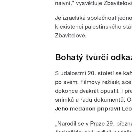
naivní,“ vysvětluje Zbavitelov
Je izraelská společnost jednot
k existenci palestinského stá
Zbavitelové.
Bohatý tvůrčí odka
S událostmi 20. století se k
po svém. Filmový režisér, scé
dokonce dvakrát opustil. I p
snímků a řadu dokumentů. Od
Jeho medailon připravil Leo
„Narodil se v Praze 29. břez