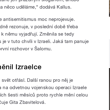
i a něco uděláme,“ dodává Kallus.
e antisemitismus moc neprojevuje.
odně rezonuje, v poslední době třeba
e k němu vyjadřují. Změnila se tedy
je v tuto chvíli v Izraeli. Jaká tam panuje
první rozhovor v Šalomu.
nil Izraelce
 svět otřásl. Další ranou pro něj je
a na odvetnou vojenskou operaci Izraele
ch šesti měsíců proto rychle mění celou
uje Gita Zbavitelová.