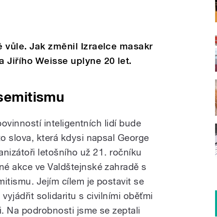
 vůle. Jak změnil Izraelce masakr
 Jiřího Weisse uplyne 20 let.
isemitismu
povinností inteligentních lidí bude
o slova, která kdysi napsal George
anizátoři letošního už 21. ročníku
né akce ve Valdštejnské zahradě s
itismu. Jejím cílem je postavit se
 vyjádřit solidaritu s civilními oběťmi
li. Na podrobnosti
jsme se zeptali