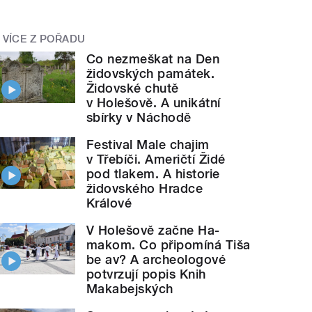
VÍCE Z POŘADU
Co nezmeškat na Den
židovských památek.
Židovské chutě
v Holešově. A unikátní
sbírky v Náchodě
Festival Male chajim
v Třebíči. Američtí Židé
pod tlakem. A historie
židovského Hradce
Králové
V Holešově začne Ha-
makom. Co připomíná Tiša
be av? A archeologové
potvrzují popis Knih
Makabejských