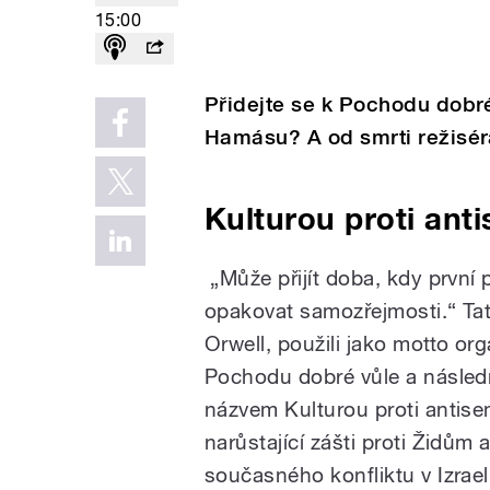
15:00
Přidejte se k Pochodu dobré
Hamásu? A od smrti režiséra
Kulturou proti ant
„Může přijít doba, kdy první 
opakovat samozřejmosti.“ Tat
Orwell, použili jako motto org
Pochodu dobré vůle a násled
názvem Kulturou proti antisem
narůstající zášti proti Židům a
současného konfliktu v Izrae