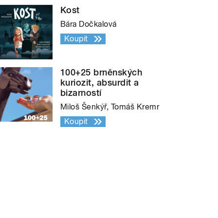
Kost
Bára Dočkalová
Koupit
100+25 brněnských
kuriozit, absurdit a
bizarností
Miloš Šenkýř, Tomáš Kremr
Koupit