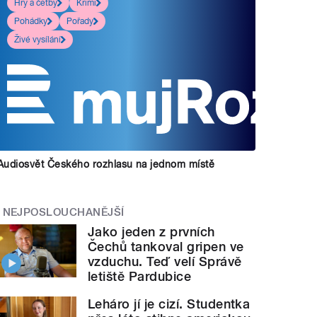
Hry a četby
Krimi
Pohádky
Pořady
Živé vysílání
Audiosvět Českého rozhlasu na jednom místě
NEJPOSLOUCHANĚJŠÍ
Jako jeden z prvních
Čechů tankoval gripen ve
vzduchu. Teď velí Správě
letiště Pardubice
Leháro jí je cizí. Studentka