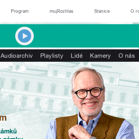
Program
mujRozhlas
Stanice
O r
Audioarchiv
Playlisty
Lidé
Kamery
O nás