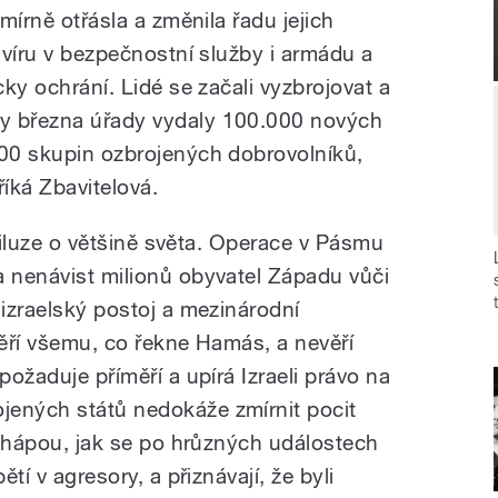
smírně otřásla a změnila řadu jejich
h víru v bezpečnostní služby i armádu a
cky ochrání. Lidé se začali vyzbrojovat a
y března úřady vydaly 100.000 nových
900 skupin ozbrojených dobrovolníků,
říká Zbavitelová.
ní iluze o většině světa. Operace v Pásmu
a nenávist milionů obyvatel Západu vůči
iizraelský postoj a mezinárodní
věří všemu, co řekne Hamás, a nevěří
požaduje příměří a upírá Izraeli právo na
jených států nedokáže zmírnit pocit
Nechápou, jak se po hrůzných událostech
ětí v agresory, a přiznávají, že byli