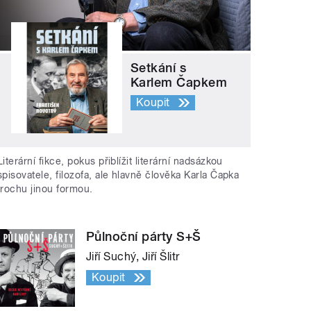
Setkání s
Karlem Čapkem
Koupit
Literární fikce, pokus přiblížit literární nadsázkou
spisovatele, filozofa, ale hlavně člověka Karla Čapka
trochu jinou formou.
Půlnoční párty S+Š
Jiří Suchý, Jiří Šlitr
Koupit