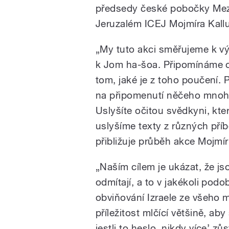
předsedy české pobočky Mezi
Jeruzalém ICEJ Mojmíra Kalluse
„My tuto akci směřujeme k vý
k Jom ha-šoa. Připomínáme o
tom, jaké je z toho poučení.
na připomenutí něčeho mnohem
Uslyšíte očitou svědkyni, kte
uslyšíme texty z různých příb
přibližuje průběh akce Mojmír
„Naším cílem je ukázat, že js
odmítají, a to v jakékoli pod
obviňování Izraele ze všeho 
příležitost mlčící většině, ab
jestli to heslo ,nikdy více’ 