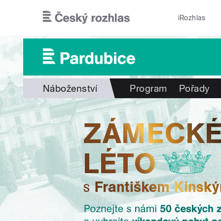
Přejít k hlavnímu obsahu
iRozhlas
Náboženství
Program
Pořady