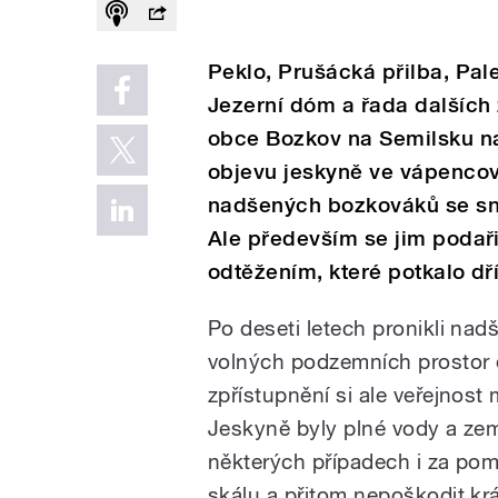
Peklo, Prušácká přilba, Pal
Jezerní dóm a řada dalších
obce Bozkov na Semilsku n
objevu jeskyně ve vápencov
nadšených bozkováků se sna
Ale především se jim podaři
odtěžením, které potkalo dří
Po deseti letech pronikli nad
volných podzemních prostor 
zpřístupnění si ale veřejnost
Jeskyně byly plné vody a zemi
některých případech i za pomo
skálu a přitom nepoškodit krá