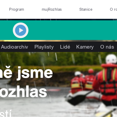
Program
mujRozhlas
Stanice
O r
Audioarchiv
Playlisty
Lidé
Kamery
O nás