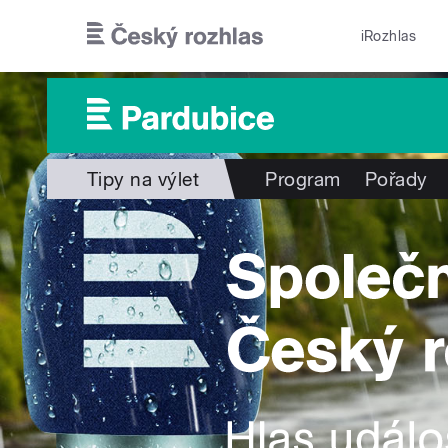
Přejít k hlavnímu obsahu
iRozhlas
Tipy na výlet
Program
Pořady