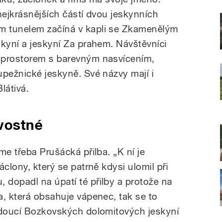
nejkrásnějších částí dvou jeskynních
m tunelem začíná v kapli se Zkamenělým
skyní a jeskyní Za prahem. Návštěvníci
 prostorem s barevným nasvícením,
upežnické jeskyně. Své názvy mají i
látivá.
vostné
me třeba Prušácká přilba. „K ní je
clony, který se patrně kdysi ulomil při
dopadl na úpatí té přilby a protože na
a, která obsahuje vápenec, tak se to
edoucí Bozkovských dolomitových jeskyní