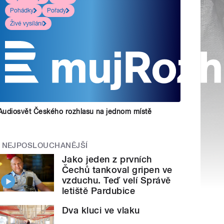
Pohádky
Pořady
Živé vysílání
Audiosvět Českého rozhlasu na jednom místě
NEJPOSLOUCHANĚJŠÍ
Jako jeden z prvních
Čechů tankoval gripen ve
vzduchu. Teď velí Správě
letiště Pardubice
Dva kluci ve vlaku