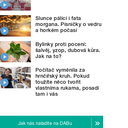
Slunce pálící i fata
morgana. Písničky o vedru
a horkém počasí
Bylinky proti pocení:
šalvěj, yzop, dubová kůra.
Jak na to?
Počítač vyměnila za
hrnčířský kruh. Pokud
toužíte něco tvořit
vlastníma rukama, posadí
tam i vás
Jak nás naladíte na DABu