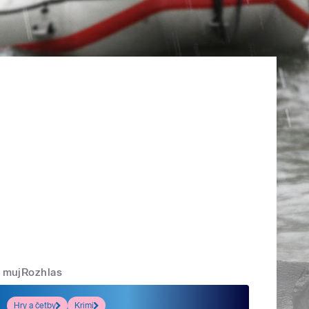
mujRozhlas
Hry a četby
Krimi