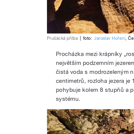
Prušácká přilba
|
foto:
Jaroslav Hoření
,
Če
Procházka mezi krápníky „ros
největším podzemním jezere
čistá voda s modrozeleným
centimetrů, rozloha jezera je
pohybuje kolem 8 stupňů a po
systému.