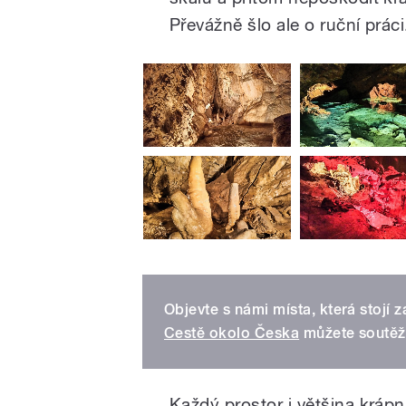
Převážně šlo ale o ruční práci
Objevte s námi místa, která stojí za
Cestě okolo Česka
můžete soutěži
Každý prostor i většina kráp