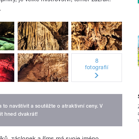
.
8
fotografií
 to navštívit a soutěžte o atraktivní ceny. V
t hned dvakrát!
níků, záclonek a říms má svoje jméno.