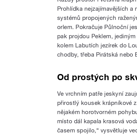
Prohlídka nejzajímavějších a 
systémů propojených ražený
orlem. Pokračuje Půlnoční je
pak projdou Peklem, jediným
kolem Labutích jezírek do Lo
chodby, třeba Pirátská nebo B
Od prostých po sk
Ve vrchním patře jeskyní zauj
přirostlý kousek krápníkové zá
nějakém horotvorném pohybu, 
místo dál kapala krasová vod
časem spojilo,“ vysvětluje v