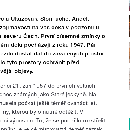
ec a Ukazovák, Sloní ucho, Anděl,
 zajímavostí na vás čeká v podzemí u
a severu Čech. První písemné zmínky o
ém dolu pocházejí z roku 1947. Pár
žilo dostat dál do zavalených prostor.
lo tyto prostory ochránit před
vější objevy.
šenci 21. září 1957 do prvních větších
dnes známých jako Staré jeskyně. Na
 musela počkat ještě téměř dvanáct let.
ny, kterou bylo nutné odtěžit. V
cí výbušnin. To, že se podařilo rozstřelit
pníky, je velké mistrovství, téměř zázrak.