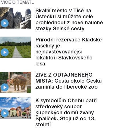
VÍCE O TÉMATU
Skalní město v Tisé na
Ústecku si můžete celé
prohlédnout z nové naučné
stezky Selské cesty
Přírodní rezervace Kladské
rašeliny je
nejnavštěvovanější
lokalitou Slavkovského
lesa
ŽIVĚ Z ODTAJNĚNÉHO
MÍSTA: Cesta okolo Česka
zamířila do liberecké zoo
K symbolům Chebu patří
středověký soubor
kupeckých domů zvaný
Špalíček. Stojí už od 13.
století