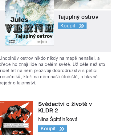
Tajuplný ostrov
Koupit
Lincolnův ostrov nikdo nikdy na mapě nenašel, a
přece ho znají lidé na celém světě. Už déle než sto
třicet let na něm prožívají dobrodružství s pěticí
trosečníků, kteří na něm našli útočiště, a hlavně
nejedno tajemství.
Svědectví o životě v
KLDR 2
Nina Špitálníková
Koupit