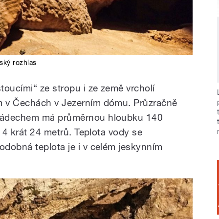
ský rozhlas
toucími“ ze stropu i ze země vrcholí
m v Čechách v Jezerním dómu. Průzračně
 nádechem má průměrnou hloubku 140
 14 krát 24 metrů. Teplota vody se
dobná teplota je i v celém jeskynním