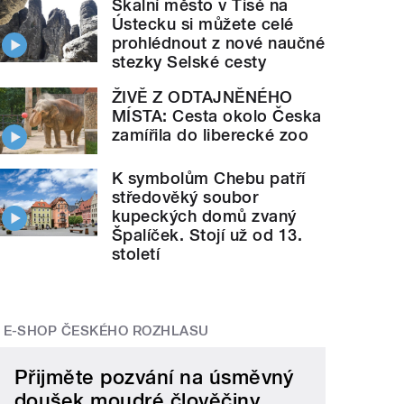
Skalní město v Tisé na
Ústecku si můžete celé
prohlédnout z nové naučné
stezky Selské cesty
ŽIVĚ Z ODTAJNĚNÉHO
MÍSTA: Cesta okolo Česka
zamířila do liberecké zoo
K symbolům Chebu patří
středověký soubor
kupeckých domů zvaný
Špalíček. Stojí už od 13.
století
E-SHOP ČESKÉHO ROZHLASU
Přijměte pozvání na úsměvný
doušek moudré člověčiny.