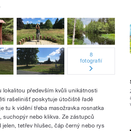
.
8
fotografií
 lokalitou především kvůli unikátnosti
ěti rašelinišť poskytuje útočiště řadě
je tu k vidění třeba masožravka rosnatka
a, suchopýr nebo klikva. Ze zástupců
ad jelen, tetřev hlušec, čáp černý nebo rys