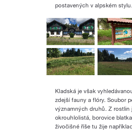
postavených v alpském stylu
Kladská je však vyhledávanou
zdejší fauny a flóry. Soubor p
významných druhů. Z rostlin 
okrouhlolistá, borovice blatk
živočišné říše tu žije napříkl