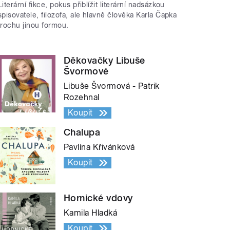
Literární fikce, pokus přiblížit literární nadsázkou
spisovatele, filozofa, ale hlavně člověka Karla Čapka
trochu jinou formou.
Děkovačky Libuše
Švormové
Libuše Švormová - Patrik
Rozehnal
Koupit
Chalupa
Pavlína Křivánková
Koupit
Hornické vdovy
Kamila Hladká
Koupit