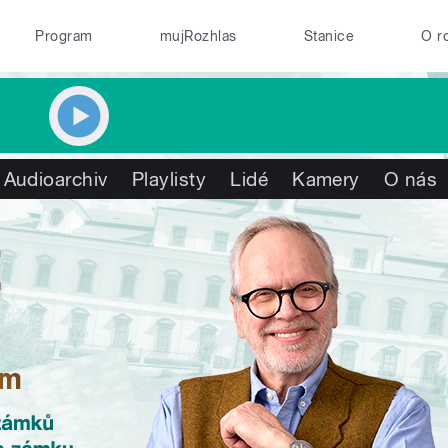
Program
mujRozhlas
Stanice
O r
Audioarchiv
Playlisty
Lidé
Kamery
O nás