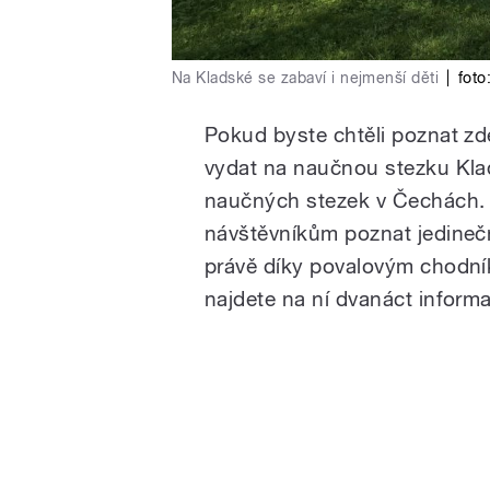
Na Kladské se zabaví i nejmenší děti
|
foto
Pokud byste chtěli poznat zd
vydat na naučnou stezku Klad
naučných stezek v Čechách. N
návštěvníkům poznat jedine
právě díky povalovým chodník
najdete na ní dvanáct informa