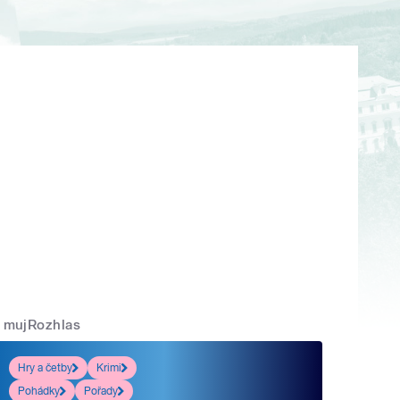
mujRozhlas
Hry a četby
Krimi
Pohádky
Pořady