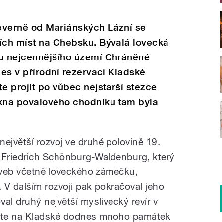
everně od Mariánských Lázní se
ších míst na Chebsku. Bývalá lovecká
ru nejcennějšího území Chráněné
les v přírodní rezervaci Kladské
e projít po vůbec nejstarší stezce
rkna povalového chodníku tam byla
jvětší rozvoj ve druhé polovině 19.
to Friedrich Schönburg-Waldenburg, který
taveb včetně loveckého zámečku,
. V dalším rozvoji pak pokračoval jeho
al druhý největší myslivecký revír v
ete na Kladské dodnes mnoho památek