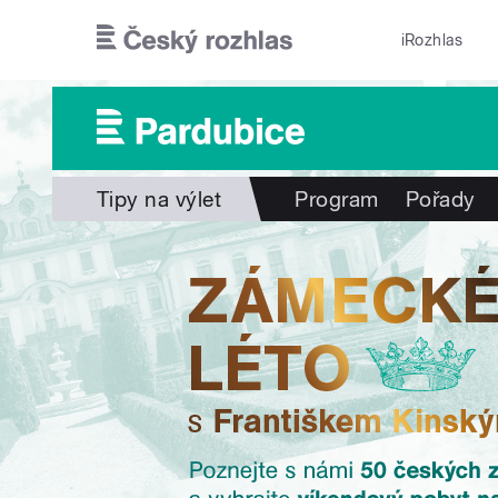
Přejít k hlavnímu obsahu
iRozhlas
Tipy na výlet
Program
Pořady