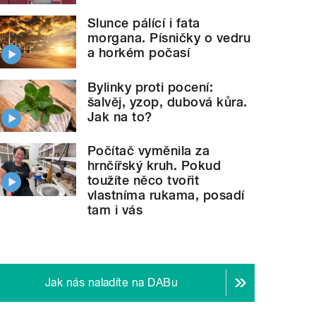
Slunce pálící i fata
morgana. Písničky o vedru
a horkém počasí
Bylinky proti pocení:
šalvěj, yzop, dubová kůra.
Jak na to?
Počítač vyměnila za
hrnčířský kruh. Pokud
toužíte něco tvořit
vlastníma rukama, posadí
tam i vás
Jak nás naladíte na DABu