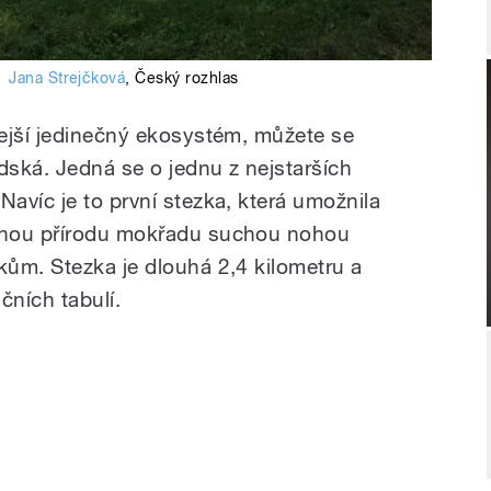
:
Jana Strejčková
,
Český rozhlas
ejší jedinečný ekosystém, můžete se
ská. Jedná se o jednu z nejstarších
avíc je to první stezka, která umožnila
čnou přírodu mokřadu suchou nohou
ům. Stezka je dlouhá 2,4 kilometru a
čních tabulí.