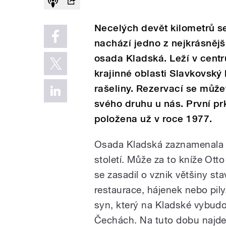
Necelých devět kilometrů s
nachází jedno z nejkrásněj
osada Kladská. Leží v cent
krajinné oblasti Slavkovský 
rašeliny. Rezervací se můžet
svého druhu u nás. První p
položena už v roce 1977.
Osada Kladská zaznamenala ne
století. Může za to kníže Ot
se zasadil o vznik většiny s
restaurace, hájenek nebo pily
syn, který na Kladské vybudov
Čechách. Na tuto dobu najd