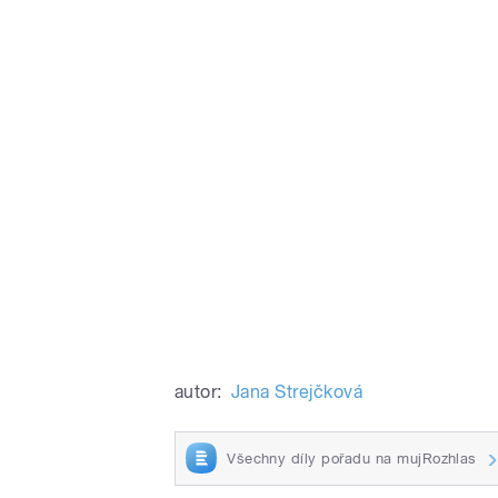
autor:
Jana Strejčková
Všechny díly pořadu na mujRozhlas