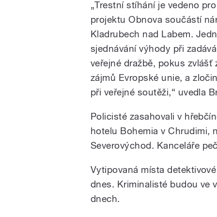
„Trestní stíhání je vedeno pro 
projektu Obnova součástí nár
Kladrubech nad Labem. Jedná 
sjednávání výhody při zadáván
veřejné dražbě, pokus zvlášť
zájmů Evropské unie, a zločin
při veřejné soutěži,“ uvedla 
Policisté zasahovali v hřebčí
hotelu Bohemia v Chrudimi, 
Severovýchod. Kanceláře pečet
Vytipovaná místa detektivové 
dnes. Kriminalisté budou ve v
dnech.