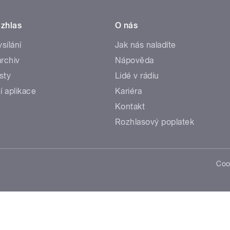
zhlas
O nás
ysílání
Jak nás naladíte
rchiv
Nápověda
sty
Lidé v rádiu
í aplikace
Kariéra
Kontakt
Rozhlasový poplatek
Coo