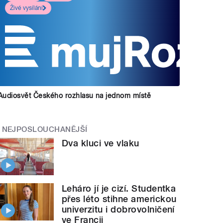
Živé vysílání
Audiosvět Českého rozhlasu na jednom místě
NEJPOSLOUCHANĚJŠÍ
Dva kluci ve vlaku
Leháro jí je cizí. Studentka
přes léto stihne americkou
univerzitu i dobrovolničení
ve Francii