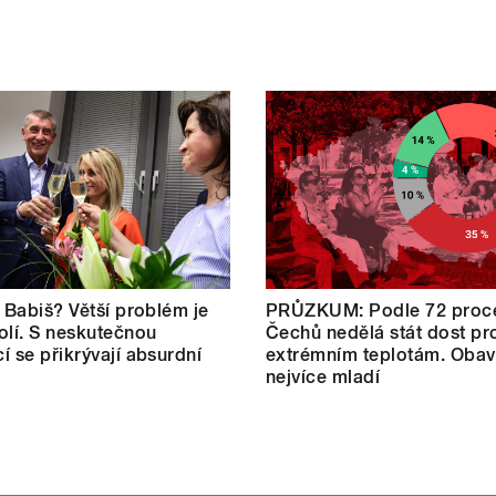
: Babiš? Větší problém je
PRŮZKUM: Podle 72 proc
olí. S neskutečnou
Čechů nedělá stát dost pro
í se přikrývají absurdní
extrémním teplotám. Obav
nejvíce mladí