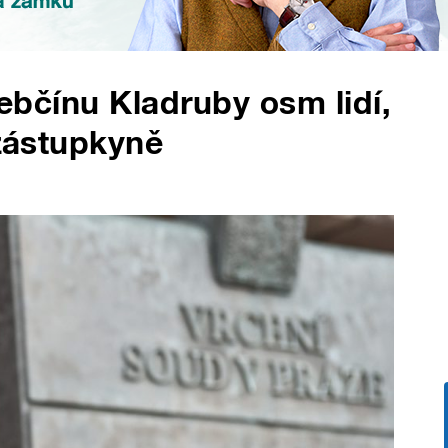
řebčínu Kladruby osm lidí,
 zástupkyně