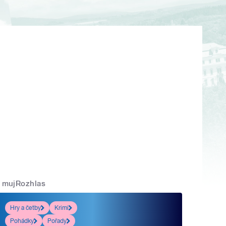
mujRozhlas
Hry a četby
Krimi
Pohádky
Pořady