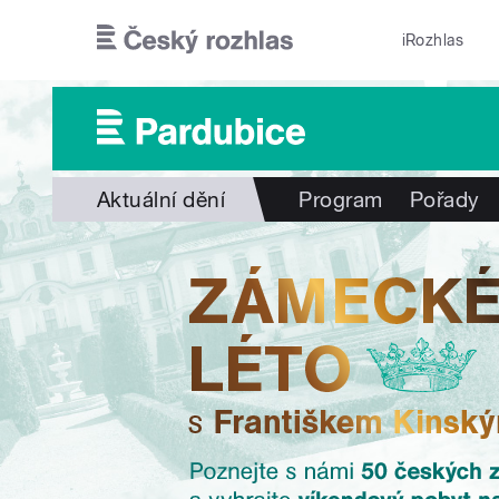
Přejít k hlavnímu obsahu
iRozhlas
Aktuální dění
Program
Pořady