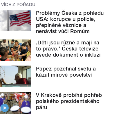
VÍCE Z POŘADU
Problémy Česka z pohledu
USA: korupce u policie,
přeplněné věznice a
nenávist vůči Romům
‚Děti jsou různé a mají na
to právo.‘ Česká televize
uvede dokument o inkluzi
Papež požehnal světu a
kázal mírové poselství
V Krakově probíhá pohřeb
polského prezidentského
páru