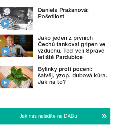
Daniela Pražanová:
Pošetilost
Jako jeden z prvních
Čechů tankoval gripen ve
vzduchu. Teď velí Správě
letiště Pardubice
Bylinky proti pocení:
šalvěj, yzop, dubová kůra.
Jak na to?
Jak nás naladíte na DABu