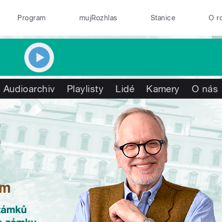
Program
mujRozhlas
Stanice
O r
Audioarchiv
Playlisty
Lidé
Kamery
O nás