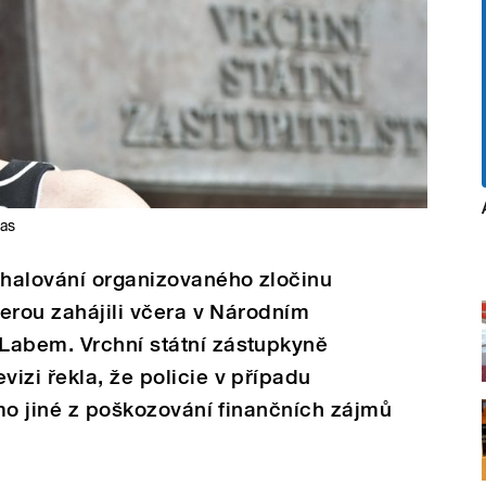
las
dhalování organizovaného zločinu
terou zahájili včera v Národním
Labem. Vrchní státní zástupkyně
izi řekla, že policie v případu
imo jiné z poškozování finančních zájmů