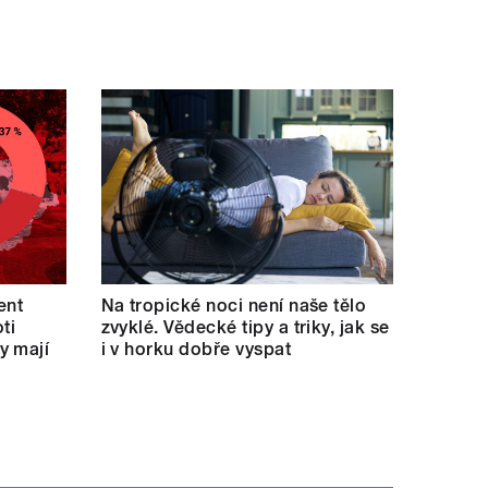
ent
Na tropické noci není naše tělo
ti
zvyklé. Vědecké tipy a triky, jak se
y mají
i v horku dobře vyspat