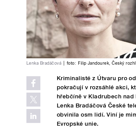
Lenka Bradáčová
|
foto:
Filip Jandourek
,
Český rozh
Kriminalisté z Útvaru pro o
pokračují v rozsáhlé akci, k
hřebčíně v Kladrubech nad 
Lenka Bradáčová České telev
obvinila osm lidí. Viní je m
Evropské unie.