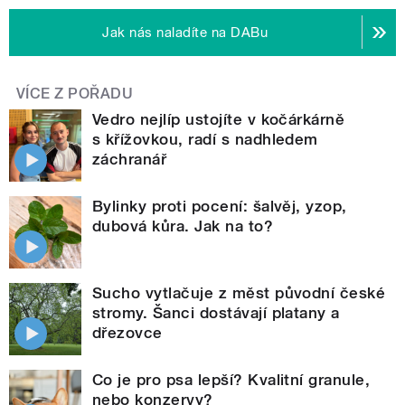
Jak nás naladíte na DABu
VÍCE Z POŘADU
Vedro nejlíp ustojíte v kočárkárně
s křížovkou, radí s nadhledem
záchranář
Bylinky proti pocení: šalvěj, yzop,
dubová kůra. Jak na to?
Sucho vytlačuje z měst původní české
stromy. Šanci dostávají platany a
dřezovce
Co je pro psa lepší? Kvalitní granule,
nebo konzervy?