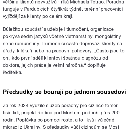
většina klientů nevyužívá,“ říká Michaela Tetrao. Poradna
funguje v Pardubicích čtyřikrát týdně, terénní pracovníci
vyjíždějí za klienty po celém kraji.
Důležitou součástí služeb je i tlumočení, organizace
pokrývá sedm jazyků včetně vietnamštiny, mongolštiny
nebo rumunštiny. Tlumočníci často doprovází klienty na
úřady, k lékaři nebo na pracovní pohovory. „Často jsou to
oni, kdo první sdělí klientovi špatnou diagnózu od
doktora, jejich práce je velmi náročná,“ doplňuje
ředitelka.
Předsudky se bourají po jednom sousedovi
Za rok 2024 využilo služeb poradny pro cizince téměř
tisíc lidí, projekt Rodina pod Mostem podpořil přes 200
rodin. Poptávka po pomoci roste, a to i kvůli válečné
migraci z Ukrajiny. S předsudky vůči cizincům se Most