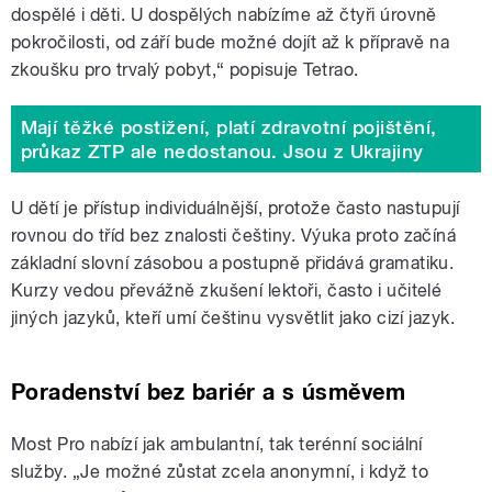
dospělé i děti. U dospělých nabízíme až čtyři úrovně
pokročilosti, od září bude možné dojít až k přípravě na
zkoušku pro trvalý pobyt,“ popisuje Tetrao.
Mají těžké postižení, platí zdravotní pojištění,
průkaz ZTP ale nedostanou. Jsou z Ukrajiny
U dětí je přístup individuálnější, protože často nastupují
rovnou do tříd bez znalosti češtiny. Výuka proto začíná
základní slovní zásobou a postupně přidává gramatiku.
Kurzy vedou převážně zkušení lektoři, často i učitelé
jiných jazyků, kteří umí češtinu vysvětlit jako cizí jazyk.
Poradenství bez bariér a s úsměvem
Most Pro nabízí jak ambulantní, tak terénní sociální
služby. „Je možné zůstat zcela anonymní, i když to