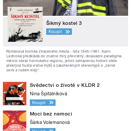
Šikmý kostel 3
Koupit
Románová kronika ztraceného města - léta 1945–1961. Karin
Lednická předkládá do značné míry převratný, dosavadní paradigma
měnící obraz hornického regionu, jehož zahlazenou historii stále
překrývá tlustá vrstva mýtů a zakořeněných stereotypů o „černé
zemi a rudém kraji“.
Svědectví o životě v KLDR 2
Nina Špitálníková
Koupit
Moci bez nemoci
Šárka Volemanová