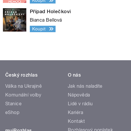
Koupit
Případ Holečkovi
Bianca Bellová
Koupit
Český rozhlas
O nás
Válka na Ukrajině
Jak nás naladíte
Komunální volby
Nápověda
Stanice
Lidé v rádiu
eShop
Kariéra
Kontakt
Rozhlasový poplatek
mujRozhlas