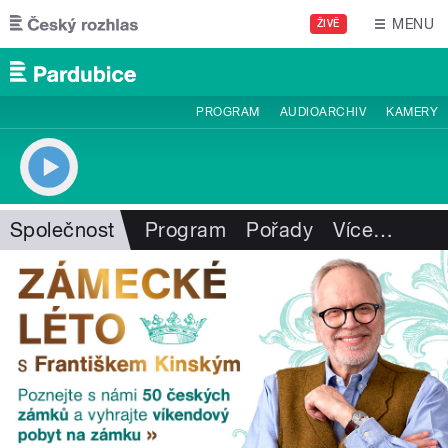
Přejít k hlavnímu obsahu
MENU
ŽIVĚ
PROGRAM
AUDIOARCHIV
KAMERY
Společnost
Program
Pořady
Více
…