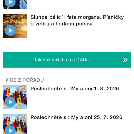
Slunce pálící i fata morgana. Písničky
o vedru a horkém počasí
Jak nás naladíte na DABu
VÍCE Z POŘADU
Poslechněte si: My a oni 1. 8. 2026
Poslechněte si: My a oni 25. 7. 2026