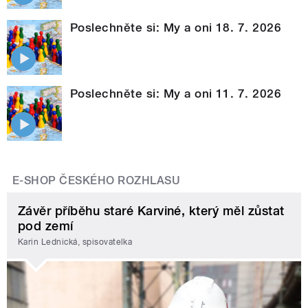
Poslechněte si: My a oni 18. 7. 2026
Poslechněte si: My a oni 11. 7. 2026
E-SHOP ČESKÉHO ROZHLASU
Závěr příběhu staré Karviné, který měl zůstat
pod zemí
Karin Lednická, spisovatelka