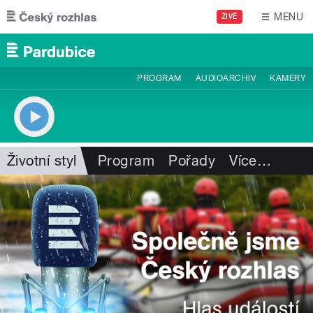
Přejít k hlavnímu obsahu
MENU
ŽIVĚ
PROGRAM
AUDIOARCHIV
KAMERY
Životní styl
Program
Pořady
Více
…