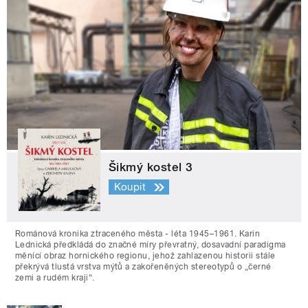
Šikmý kostel 3
Koupit
Románová kronika ztraceného města - léta 1945–1961. Karin
Lednická předkládá do značné míry převratný, dosavadní paradigma
měnící obraz hornického regionu, jehož zahlazenou historii stále
překrývá tlustá vrstva mýtů a zakořeněných stereotypů o „černé
zemi a rudém kraji“.