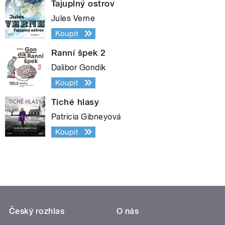
Tajuplný ostrov
Jules Verne
Koupit
Ranní špek 2
Dalibor Gondík
Koupit
Tiché hlasy
Patricia Gibneyová
Koupit
Český rozhlas
O nás