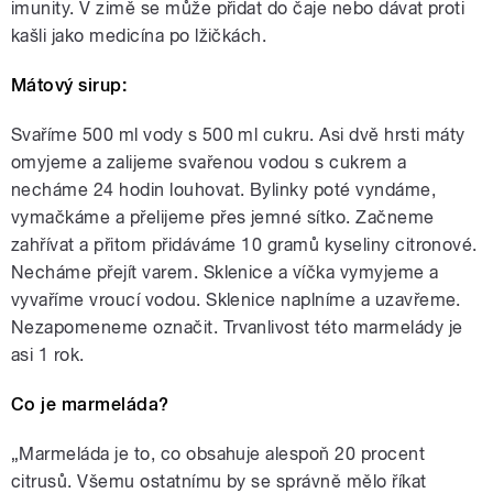
imunity. V zimě se může přidat do čaje nebo dávat proti
kašli jako medicína po lžičkách.
Mátový sirup:
Svaříme 500 ml vody s 500 ml cukru. Asi dvě hrsti máty
omyjeme a zalijeme svařenou vodou s cukrem a
necháme 24 hodin louhovat. Bylinky poté vyndáme,
vymačkáme a přelijeme přes jemné sítko. Začneme
zahřívat a přitom přidáváme 10 gramů kyseliny citronové.
Necháme přejít varem. Sklenice a víčka vymyjeme a
vyvaříme vroucí vodou. Sklenice naplníme a uzavřeme.
Nezapomeneme označit. Trvanlivost této marmelády je
asi 1 rok.
Co je marmeláda?
„Marmeláda je to, co obsahuje alespoň 20 procent
citrusů. Všemu ostatnímu by se správně mělo říkat