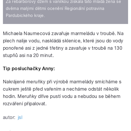
Za rebarborový džem s vanilkou získala tato mladá žena se
dvěma malými dětmi ocenění Regionální potravina
Pardubického kraje.
Michaela Naumecová zavařuje marmeládu v troubě. Na
plech nalije vodu, naskládá sklenice, které jsou do vody
ponořené asi z jedné třetiny a zavařuje v troubě na 130
stupňů asi na 20 minut.
Tip posluchačky Anny:
Nakrájené meruňky při výrobě marmelády smícháme s
cukrem ještě před vařením a necháme odstát několik
hodin. Meruňky dříve pustí vodu a nebudou se během
rozváření připalovat.
autor:
jsl