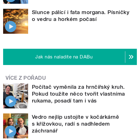
Slunce pálící i fata morgana. Písničky
o vedru a horkém počasí
Jak nás naladíte na DABu
VÍCE Z POŘADU
Počítač vyměnila za hrnčířský kruh.
Pokud toužíte něco tvořit vlastníma
rukama, posadí tam i vás
Vedro nejlíp ustojíte v kočárkárně
s křížovkou, radí s nadhledem
záchranář