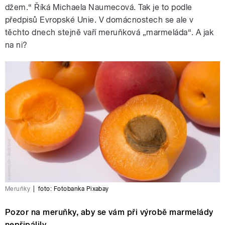
džem.“ Říká Michaela Naumecová. Tak je to podle
předpisů Evropské Unie. V domácnostech se ale v
těchto dnech stejně vaří meruňková „marmeláda“. A jak
na ni?
Meruňky
|
foto:
Fotobanka Pixabay
Pozor na meruňky, aby se vám při výrobě marmelády
nepřipálily.