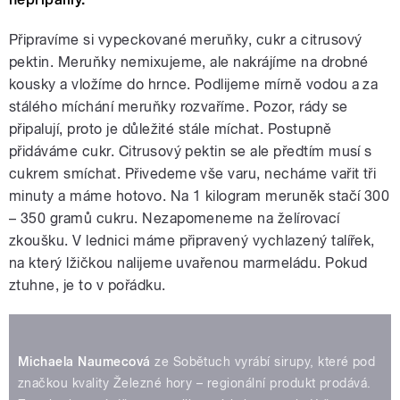
Připravíme si vypeckované meruňky, cukr a citrusový
pektin. Meruňky nemixujeme, ale nakrájíme na drobné
kousky a vložíme do hrnce. Podlijeme mírně vodou a za
stálého míchání meruňky rozvaříme. Pozor, rády se
připalují, proto je důležité stále míchat. Postupně
přidáváme cukr. Citrusový pektin se ale předtím musí s
cukrem smíchat. Přivedeme vše varu, necháme vařit tři
minuty a máme hotovo. Na 1 kilogram meruněk stačí 300
– 350 gramů cukru. Nezapomeneme na želírovací
zkoušku. V lednici máme připravený vychlazený talířek,
na který lžičkou nalijeme uvařenou marmeládu. Pokud
ztuhne, je to v pořádku.
Michaela Naumecová
ze Sobětuch vyrábí sirupy, které pod
značkou kvality Železné hory – regionální produkt prodává.