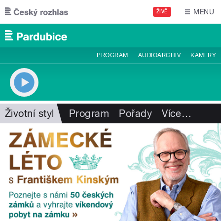
Přejít k hlavnímu obsahu
MENU
ŽIVĚ
PROGRAM
AUDIOARCHIV
KAMERY
Životní styl
Program
Pořady
Více
…