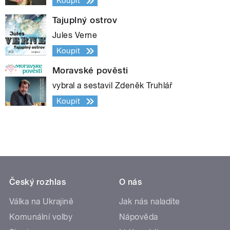
Koupit
Tajuplný ostrov
Jules Verne
Koupit
Moravské pověsti
vybral a sestavil Zdeněk Truhlář
Koupit
Český rozhlas
O nás
Válka na Ukrajině
Jak nás naladíte
Komunální volby
Nápověda