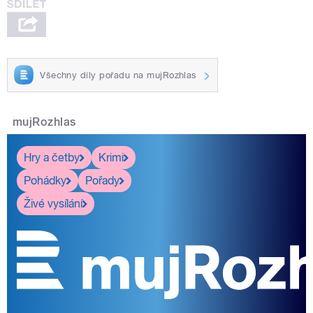
Všechny díly pořadu na mujRozhlas
mujRozhlas
Hry a četby
Krimi
Pohádky
Pořady
Živé vysílání