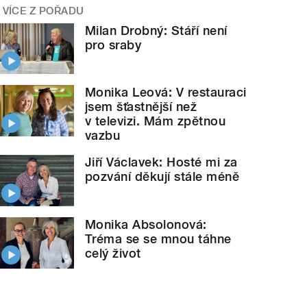
VÍCE Z POŘADU
Milan Drobný: Stáří není
pro sraby
Monika Leová: V restauraci
jsem šťastnější než
v televizi. Mám zpětnou
vazbu
Jiří Václavek: Hosté mi za
pozvání děkují stále méně
Monika Absolonová:
Tréma se se mnou táhne
celý život