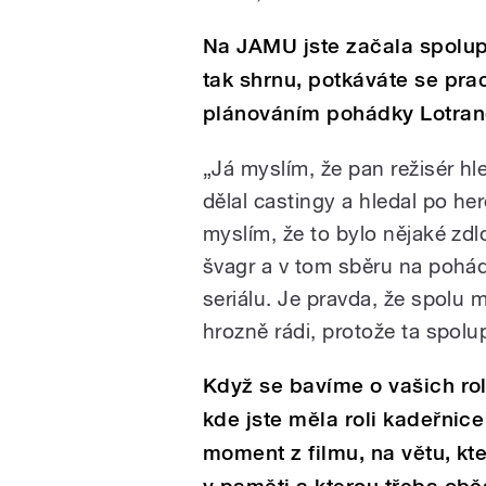
Na JAMU jste začala spolu
tak shrnu, potkáváte se pra
plánováním pohádky Lotran
„Já myslím, že pan režisér hl
dělal castingy a hledal po he
myslím, že to bylo nějaké zdl
švagr a v tom sběru na pohád
seriálu. Je pravda, že spolu
hrozně rádi, protože ta spolu
Když se bavíme o vašich rol
kde jste měla roli kadeřnic
moment z filmu, na větu, kte