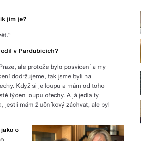
ik jim je?
vět.“
rodil v Pardubicích?
 Praze, ale protože bylo posvícení a my
cení dodržujeme, tak jsme byli na
řechy. Když si je loupu a mám od toho
ostě týden loupu ořechy. A já jedla ty
, jestli mám žlučníkový záchvat, ale byl
 jako o
ho