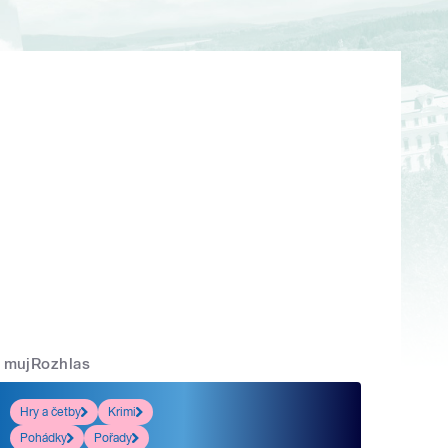
mujRozhlas
Hry a četby
Krimi
Pohádky
Pořady