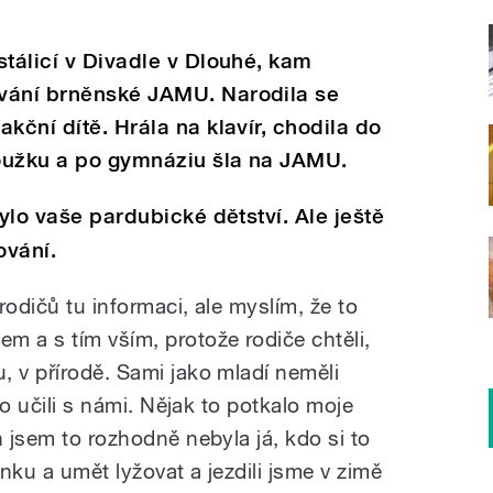
stálicí v Divadle v Dlouhé, kam
vání brněnské JAMU. Narodila se
kční dítě. Hrála na klavír, chodila do
oužku a po gymnáziu šla na JAMU.
bylo vaše pardubické dětství. Ale ještě
ování.
 rodičů tu informaci, ale myslím, že to
m a s tím vším, protože rodiče chtěli,
, v přírodě. Sami jako mladí neměli
 to učili s námi. Nějak to potkalo moje
h jsem to rozhodně nebyla já, kdo si to
enku a umět lyžovat a jezdili jsme v zimě