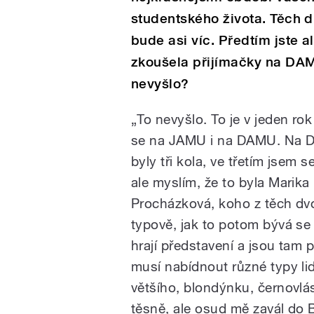
studentského života. Těch 
bude asi víc. Předtím jste a
zkoušela přijímačky na DA
nevyšlo?
„To nevyšlo. To je v jeden rok
se na JAMU i na DAMU. Na
byly tři kola, ve třetím jsem se
ale myslím, že to byla Marika
Procházková, koho z těch dvou
typově, jak to potom bývá se 
hrají představení a jsou tam 
musí nabídnout různé typy li
většího, blondýnku, černovlás
těsně, ale osud mě zavál do 