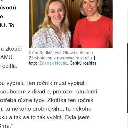
důvodů
le
MU. To
 a zkouší
Klára Sedláčková Oltová s Alenou
 DAMU
Zárybnickou v nahrávacím studiu
|
foto:
Zdeněk Novák
,
Český rozhlas
 ocitla,
 vybrali. Ten ročník musí vybírat i
souborem v divadle, protože i studenti
potřeba různé typy. Zkrátka ten ročník
dí, tu někoho drobnějšího, tu někoho
ku a tak se to tak vybírá. Byla jsem
Brna.“