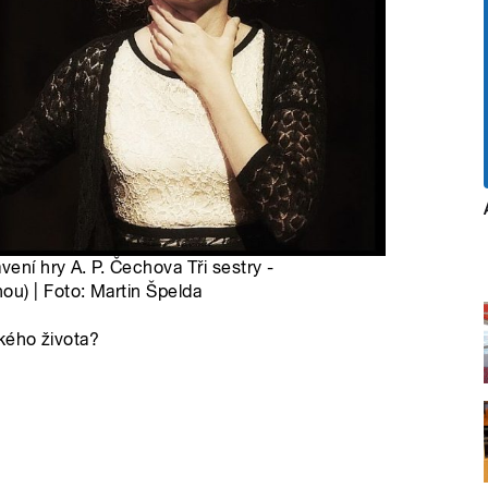
ení hry A. P. Čechova Tři sestry -
u) | Foto: Martin Špelda
kého života?