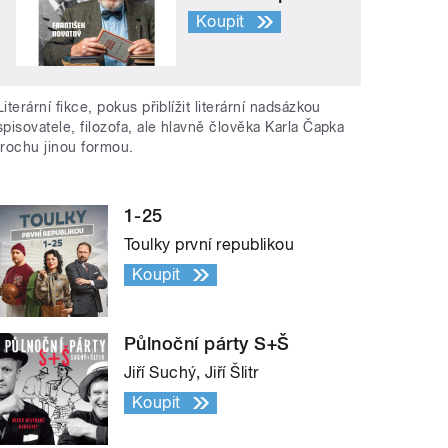
Koupit
Literární fikce, pokus přiblížit literární nadsázkou
spisovatele, filozofa, ale hlavně člověka Karla Čapka
trochu jinou formou.
1-25
Toulky první republikou
Koupit
Půlnoční párty S+Š
Jiří Suchý, Jiří Šlitr
Koupit