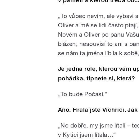
v paměti a kterou třeba obč
„To vůbec nevím, ale vybaví s
Oliver a mě se lidi často ptají
Novém a Oliver po panu Vašu
blázen, nesouvisí to ani s 
se nám ta jména líbila k sobě,
Je jedna role, kterou vám up
pohádka, tipnete si, která?
„To bude Počasí.“
Ano. Hrála jste Vichřici. Jak
„No dobře, my jsme lítali – te
v Kytici jsem lítala…“