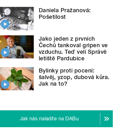
Daniela Pražanová:
Pošetilost
Jako jeden z prvních
Čechů tankoval gripen ve
vzduchu. Teď velí Správě
letiště Pardubice
Bylinky proti pocení:
šalvěj, yzop, dubová kůra.
Jak na to?
Jak nás naladíte na DABu