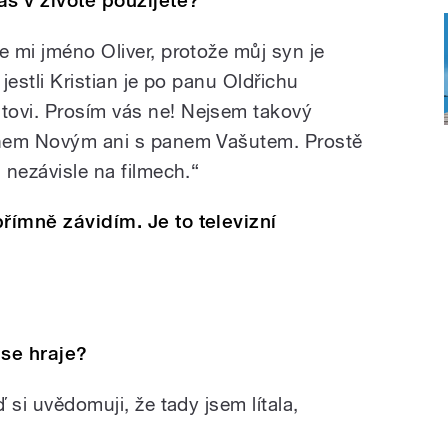
as v životě použijete?
e mi jméno Oliver, protože můj syn je
, jestli Kristian je po panu Oldřichu
tovi. Prosím vás ne! Nejsem takový
panem Novým ani s panem Vašutem. Prostě
 nezávisle na filmech.“
římně závidím. Je to televizní
 se hraje?
ď si uvědomuji, že tady jsem lítala,