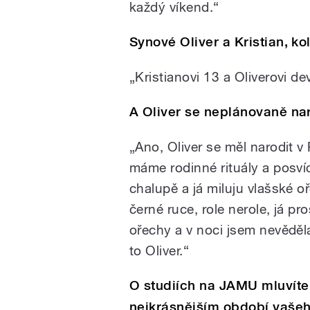
každý víkend.“
Synové Oliver a Kristian, kol
„Kristianovi 13 a Oliverovi de
A Oliver se neplánovaně na
„Ano, Oliver se měl narodit v
máme rodinné rituály a posví
chalupě a já miluju vlašské o
černé ruce, role nerole, já pr
ořechy a v noci jsem nevěděla
to Oliver.“
O studiích na JAMU mluvíte
nejkrásnějším období vaše