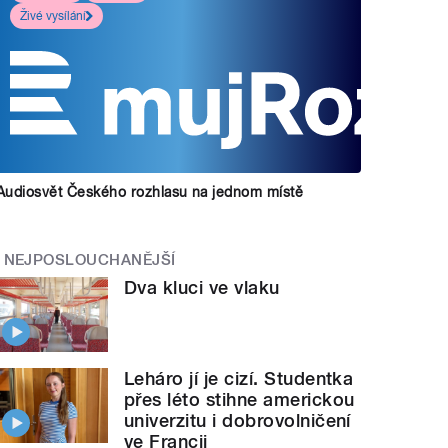
Živé vysílání
Audiosvět Českého rozhlasu na jednom místě
NEJPOSLOUCHANĚJŠÍ
Dva kluci ve vlaku
Leháro jí je cizí. Studentka
přes léto stihne americkou
univerzitu i dobrovolničení
ve Francii