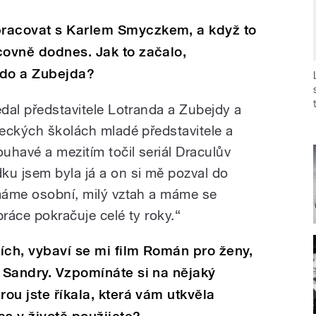
pracovat s Karlem Smyczkem, a když to
covně dodnes. Jak to začalo,
do a Zubejda?
edal představitele Lotranda a Zubejdy a
reckých školách mladé představitele a
ouhavé a mezitím točil seriál Draculův
ku jsem byla já a on si mě pozval do
 máme osobní, milý vztah a máme se
práce pokračuje celé ty roky.“
ích, vybaví se mi film Román pro ženy,
e Sandry. Vzpomínáte si na nějaký
rou jste říkala, která vám utkvěla