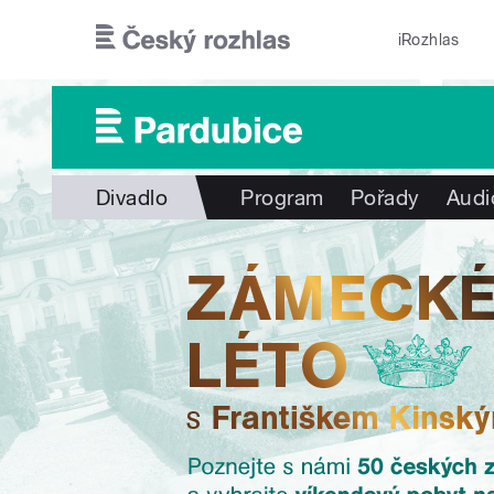
Přejít k hlavnímu obsahu
iRozhlas
Divadlo
Program
Pořady
Audi