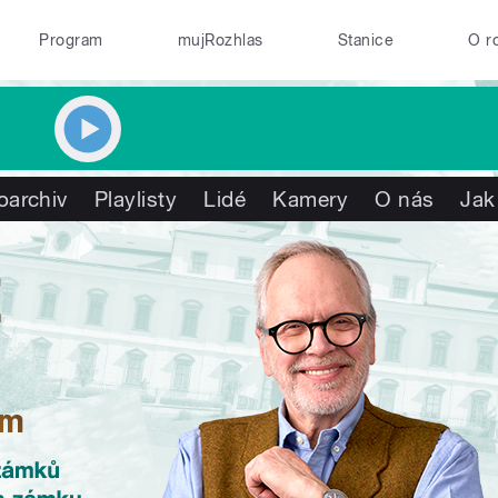
Program
mujRozhlas
Stanice
O r
oarchiv
Playlisty
Lidé
Kamery
O nás
Jak