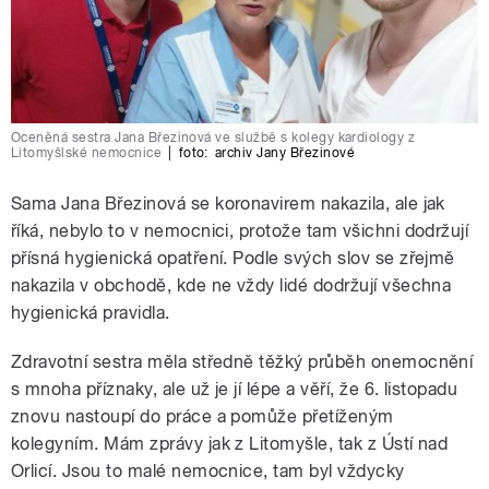
Oceněná sestra Jana Březinová ve službě s kolegy kardiology z
Litomyšlské nemocnice
|
foto:
archiv Jany Březinové
Sama Jana Březinová se koronavirem nakazila, ale jak
říká, nebylo to v nemocnici, protože tam všichni dodržují
přísná hygienická opatření. Podle svých slov se zřejmě
nakazila v obchodě, kde ne vždy lidé dodržují všechna
hygienická pravidla.
Zdravotní sestra měla středně těžký průběh onemocnění
s mnoha příznaky, ale už je jí lépe a věří, že 6. listopadu
znovu nastoupí do práce a pomůže přetíženým
kolegyním. Mám zprávy jak z Litomyšle, tak z Ústí nad
Orlicí. Jsou to malé nemocnice, tam byl vždycky