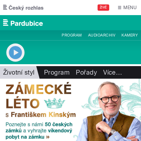
Přejít k hlavnímu obsahu
MENU
ŽIVĚ
PROGRAM
AUDIOARCHIV
KAMERY
Životní styl
Program
Pořady
Více
…