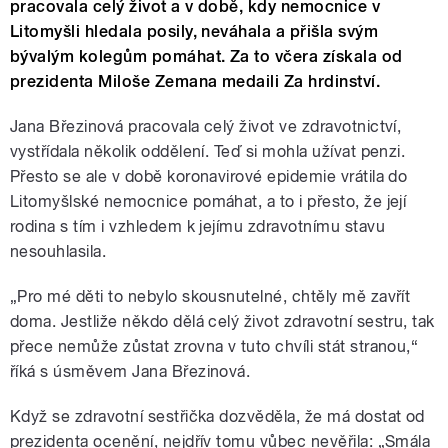
pracovala celý život a v době, kdy nemocnice v
Litomyšli hledala posily, neváhala a přišla svým
bývalým kolegům pomáhat. Za to včera získala od
prezidenta Miloše Zemana medaili Za hrdinství.
Jana Březinová pracovala celý život ve zdravotnictví,
vystřídala několik oddělení. Teď si mohla užívat penzi.
Přesto se ale v době koronavirové epidemie vrátila do
Litomyšlské nemocnice pomáhat, a to i přesto, že její
rodina s tím i vzhledem k jejímu zdravotnímu stavu
nesouhlasila.
„Pro mé děti to nebylo skousnutelné, chtěly mě zavřít
doma. Jestliže někdo dělá celý život zdravotní sestru, tak
přece nemůže zůstat zrovna v tuto chvíli stát stranou,“
říká s úsměvem Jana Březinová.
Když se zdravotní sestřička dozvěděla, že má dostat od
prezidenta ocenění, nejdřív tomu vůbec nevěřila: „Smála