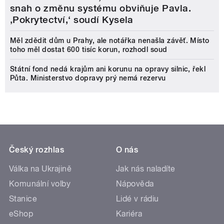
snah o změnu systému obviňuje Pavla.
‚Pokrytectví,‘ soudí Kysela
Měl zdědit dům u Prahy, ale notářka nenašla závěť. Místo
toho měl dostat 600 tisíc korun, rozhodl soud
Státní fond nedá krajům ani korunu na opravy silnic, řekl
Půta. Ministerstvo dopravy prý nemá rezervu
Český rozhlas
O nás
Válka na Ukrajině
Jak nás naladíte
Komunální volby
Nápověda
Stanice
Lidé v rádiu
eShop
Kariéra