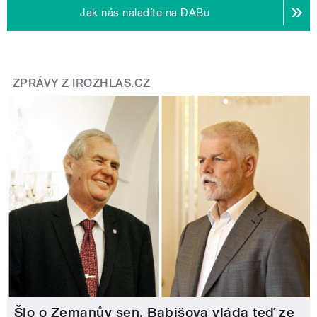
Jak nás naladíte na DABu
ZPRÁVY Z IROZHLAS.CZ
Šlo o Zemanův sen, Babišova vláda teď ze