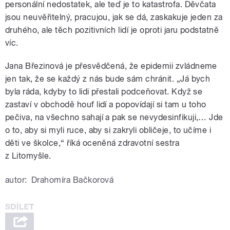
personální nedostatek, ale teď je to katastrofa. Děvčata
jsou neuvěřitelný, pracujou, jak se dá, zaskakuje jeden za
druhého, ale těch pozitivních lidí je oproti jaru podstatně
víc.
Jana Březinová je přesvědčená, že epidemii zvládneme
jen tak, že se každý z nás bude sám chránit. „Já bych
byla ráda, kdyby to lidi přestali podceňovat. Když se
zastaví v obchodě houf lidí a popovídají si tam u toho
pečiva, na všechno sahají a pak se nevydesinfikuji,… Jde
o to, aby si myli ruce, aby si zakryli obličeje, to učíme i
děti ve školce,“ říká oceněná zdravotní sestra
z Litomyšle.
autor:
Drahomíra Bačkorová