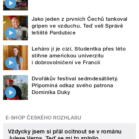
Jako jeden z prvních Čechů tankoval
gripen ve vzduchu. Teď velí Správě
letiště Pardubice
Leháro jí je cizí. Studentka přes léto
stihne americkou univerzitu
i dobrovolničení ve Francii
Dvořákův festival sedmdesátiletý.
Připomíná odkaz svého patrona
Dominika Duky
E-SHOP ČESKÉHO ROZHLASU
Vždycky jsem si přál ocitnout se v románu
Julese Verna. Teď se mi to splnilo.