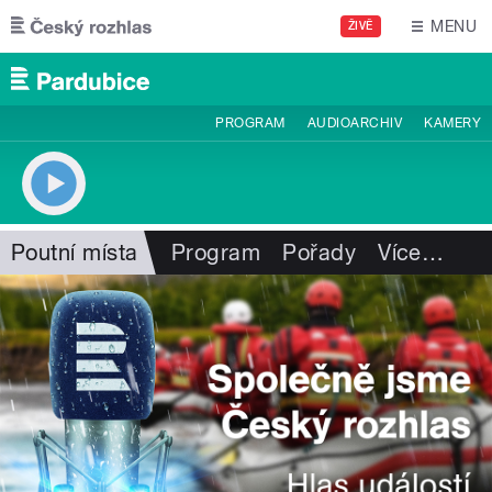
Přejít k hlavnímu obsahu
MENU
ŽIVĚ
PROGRAM
AUDIOARCHIV
KAMERY
Poutní místa
Program
Pořady
Více
…