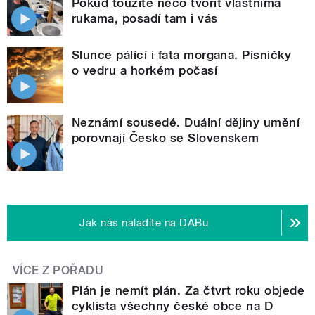
Pokud toužíte něco tvořit vlastníma
rukama, posadí tam i vás
Slunce pálící i fata morgana. Písničky
o vedru a horkém počasí
Neznámí sousedé. Duální dějiny umění
porovnají Česko se Slovenskem
Jak nás naladíte na DABu
VÍCE Z POŘADU
Plán je nemít plán. Za čtvrt roku objede
cyklista všechny české obce na D