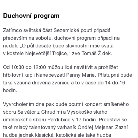
Duchovní program
Zatímco světská část Sezemické pouti připadá
především na sobotu, duchovní program připadl na
neděli. „O půl desáté bude slavnostní mše svatá
v kostele Nejsvětější Trojice,“ zve Tomáš Židek.
Od 10:30 do 12:00 můžou lidé navštívit a prohlížet
hřbitovní kapli Nanebevzetí Panny Marie. Přístupná bude
také vzácná dřevěná zvonice a to v čase do 14 do 16
hodin.
Vyvrcholením dne pak bude poutní koncert smíšeného
sboru Salvátor z Chrudimi a Vysokoškolského
uměleckého sboru Pardubice v 17 hodin. Představí se
také mladý talentovaný varhaník Ondřej Mejsnar. Zazní
hudba jednak klasická, katolická ale také hudba