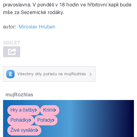
pravoslavná. V pondělí v 18 hodin ve hřbitovní kapli bude
mše za Sezemické rodáky.
autor:
Miroslav Hruban
Všechny díly pořadu na mujRozhlas
mujRozhlas
Hry a četby
Krimi
Pohádky
Pořady
Živé vysílání