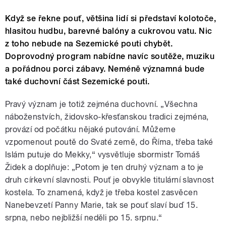
Když se řekne pouť, většina lidí si představí kolotoče,
hlasitou hudbu, barevné balóny a cukrovou vatu. Nic
z toho nebude na Sezemické pouti chybět.
Doprovodný program nabídne navíc soutěže, muziku
a pořádnou porci zábavy. Neméně významná bude
také duchovní část Sezemické pouti.
Pravý význam je totiž zejména duchovní. „Všechna
náboženstvích, židovsko-křesťanskou tradici zejména,
provází od počátku nějaké putování. Můžeme
vzpomenout poutě do Svaté země, do Říma, třeba také
Islám putuje do Mekky,“ vysvětluje sbormistr Tomáš
Židek a doplňuje: „Potom je ten druhý význam a to je
druh církevní slavnosti. Pouť je obvykle titulární slavnost
kostela. To znamená, když je třeba kostel zasvěcen
Nanebevzetí Panny Marie, tak se pouť slaví buď 15.
srpna, nebo nejbližší neděli po 15. srpnu.“