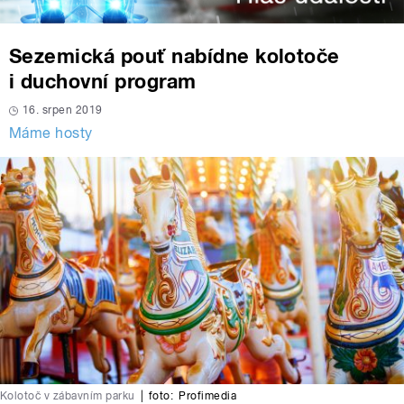
Sezemická pouť nabídne kolotoče
i duchovní program
16. srpen 2019
Máme hosty
Kolotoč v zábavním parku
|
foto:
Profimedia