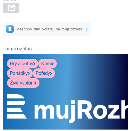
Všechny díly pořadu na mujRozhlas
mujRozhlas
Hry a četby
Krimi
Pohádky
Pořady
Živé vysílání