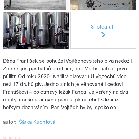
8 fotografií
Děda František se bohužel Vojtěchovského piva nedožil.
Zemřel jen pár týdnů před tím, než Martin natočil první
půllitr. Od roku 2020 uvařili v pivovaru U Vojtěchů více
než 17 druhů piv. Jedno z nich je věnované i dědovi
Františkovi – polotmavý ležák Fanda. Je vařený na dva
rmuty, má smetanovou pěnu a plnou chuť s lehce
hořkým dozníváním. Pan Vojtěch by byl spokojen.
autor:
Šárka Kuchtová