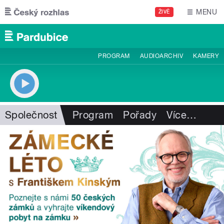
Přejít k hlavnímu obsahu
MENU
ŽIVĚ
PROGRAM
AUDIOARCHIV
KAMERY
Společnost
Program
Pořady
Více
…