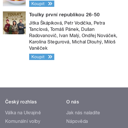
Koupit
Toulky první republikou 26-50
Jitka Škápíková, Petr Vodička, Petra
Tanclová, Tomáš Pánek, Dušan
Radovanovič, Ivan Malý, Ondřej Nováček,
Karolína Stegurová, Michal Dlouhý, Miloš
Vaněček
Koupit
Český rozhlas
O nás
Válka na Ukrajině
Jak nás naladíte
Komunální volby
Nápověda