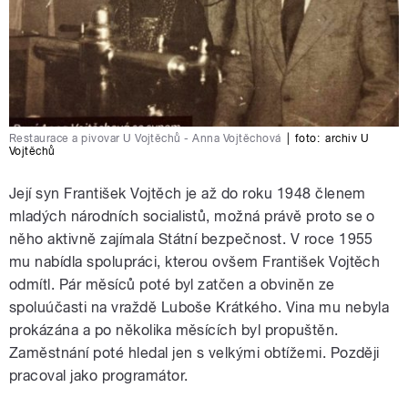
Restaurace a pivovar U Vojtěchů - Anna Vojtěchová
|
foto:
archiv U
Vojtěchů
Její syn František Vojtěch je až do roku 1948 členem
mladých národních socialistů, možná právě proto se o
něho aktivně zajímala Státní bezpečnost. V roce 1955
mu nabídla spolupráci, kterou ovšem František Vojtěch
odmítl. Pár měsíců poté byl zatčen a obviněn ze
spoluúčasti na vraždě Luboše Krátkého. Vina mu nebyla
prokázána a po několika měsících byl propuštěn.
Zaměstnání poté hledal jen s velkými obtížemi. Později
pracoval jako programátor.