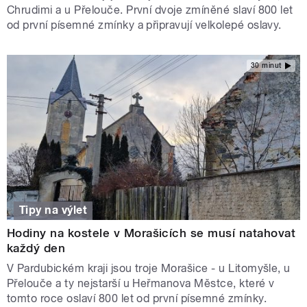
Chrudimi a u Přelouče. První dvoje zmíněné slaví 800 let
od první písemné zmínky a připravují velkolepé oslavy.
30 minut
Tipy na výlet
Hodiny na kostele v Morašicích se musí natahovat
každý den
V Pardubickém kraji jsou troje Morašice - u Litomyšle, u
Přelouče a ty nejstarší u Heřmanova Městce, které v
tomto roce oslaví 800 let od první písemné zmínky.