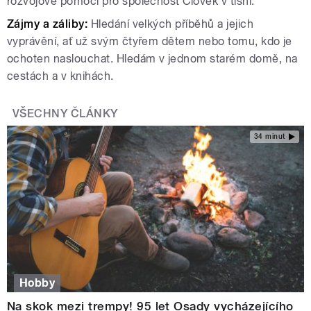
rozvojové pomoci pro společnost Člověk v tísni.
Zájmy a záliby:
Hledání velkých příběhů a jejich
vyprávění, ať už svým čtyřem dětem nebo tomu, kdo je
ochoten naslouchat. Hledám v jednom starém domě, na
cestách a v knihách.
VŠECHNY ČLÁNKY
34 minut
Hobby
Na skok mezi trempy! 95 let Osady vycházejícího