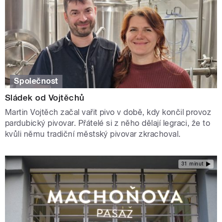
Společnost
Sládek od Vojtěchů
Martin Vojtěch začal vařit pivo v době, kdy končil provoz
pardubický pivovar. Přátelé si z něho dělají legraci, že to
kvůli němu tradiční městský pivovar zkrachoval.
31 minut