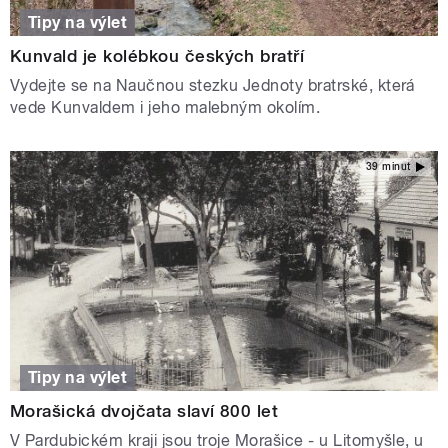
Tipy na výlet
Kunvald je kolébkou českých bratří
Vydejte se na Naučnou stezku Jednoty bratrské, která
vede Kunvaldem i jeho malebným okolím.
39 minut
Tipy na výlet
Morašická dvojčata slaví 800 let
V Pardubickém kraji jsou troje Morašice - u Litomyšle, u