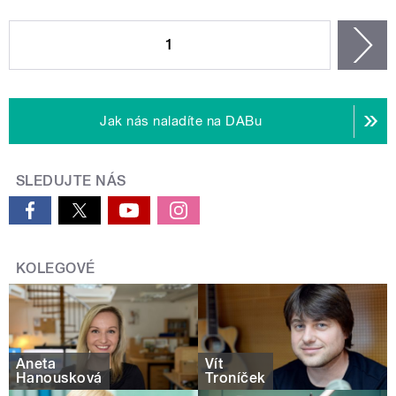
STRÁNKY
1
n
Jak nás naladíte na DABu
SLEDUJTE NÁS
KOLEGOVÉ
Aneta
Vít
Hanousková
Troníček