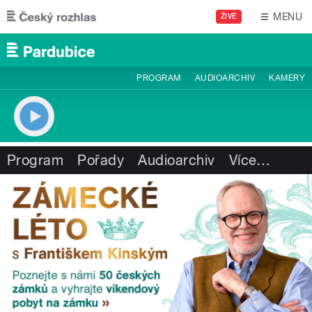
Přejít k hlavnímu obsahu
MENU
ŽIVĚ
PROGRAM
AUDIOARCHIV
KAMERY
Program
Pořady
Audioarchiv
Více
…