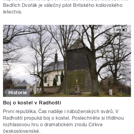
Bedřich Dvořák je válečný pilot Britského královského
letectva.
3 díly
Historie
Boj o kostel v Radhošti
První republika. Čas naděje i náboženských svárů. V
Radhošti propuká boj o kostel. Poslechněte si třídílnou
rozhlasovou hru o dramatickém zrodu Církve
československé.