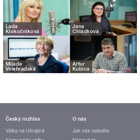
Lada
Jana
Klokočníková
Chládková
Milada
Artur
Velehradská
Kubica
Český rozhlas
O nás
Válka na Ukrajině
Jak nás naladíte