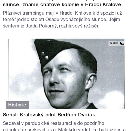
slunce, známé chatové kolonie v Hradci Králové
Příznivci trampingu mají v Hradci Králové k dispozici už
téměř jedno století Osadu vycházejícího slunce. Jejím
šerifem je Jarda Pokorný, rozhlasový režisér.
5 dílů
Historie
Seriál: Královský pilot Bedřich Dvořák
Sedával v pardubické restauraci a do pozdního
odpoledne usrkával pivo. Málokdo věděl, že buldozerista