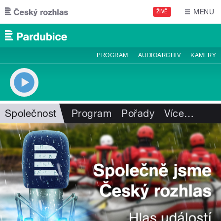
Přejít k hlavnímu obsahu
MENU
ŽIVĚ
PROGRAM
AUDIOARCHIV
KAMERY
Společnost
Program
Pořady
Více
…