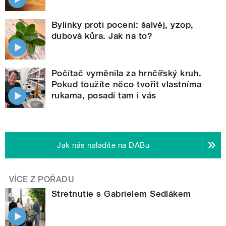
Bylinky proti pocení: šalvěj, yzop,
dubová kůra. Jak na to?
Počítač vyměnila za hrnčířský kruh.
Pokud toužíte něco tvořit vlastníma
rukama, posadí tam i vás
Jak nás naladíte na DABu
VÍCE Z POŘADU
Stretnutie s Gabrielem Sedlákem