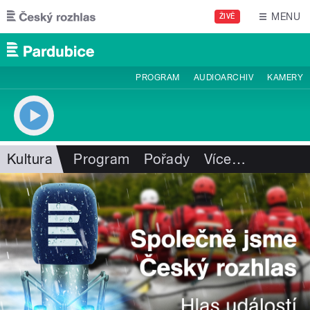
Přejít k hlavnímu obsahu
MENU
ŽIVĚ
PROGRAM
AUDIOARCHIV
KAMERY
Kultura
Program
Pořady
Více
…