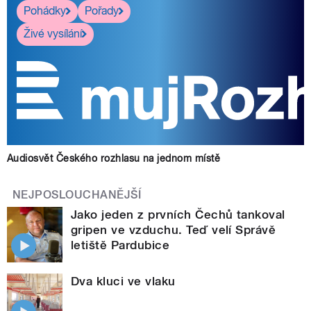
Pohádky
Pořady
Živé vysílání
Audiosvět Českého rozhlasu na jednom místě
NEJPOSLOUCHANĚJŠÍ
Jako jeden z prvních Čechů tankoval
gripen ve vzduchu. Teď velí Správě
letiště Pardubice
Dva kluci ve vlaku