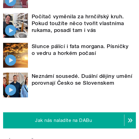
Počítač vyměnila za hrnčířský kruh.
Pokud toužíte něco tvořit vlastníma
rukama, posadí tam i vás
Slunce pálící i fata morgana. Písničky
o vedru a horkém počasí
Neznámí sousedé. Duální dějiny umění
porovnají Česko se Slovenskem
Jak nás naladíte na DABu