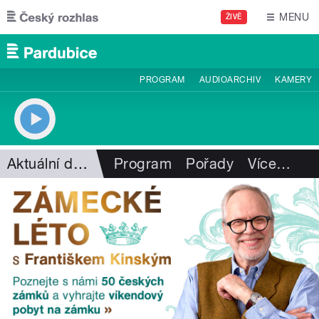
Přejít k hlavnímu obsahu
MENU
ŽIVĚ
PROGRAM
AUDIOARCHIV
KAMERY
Aktuální dění
Program
Pořady
Více
…