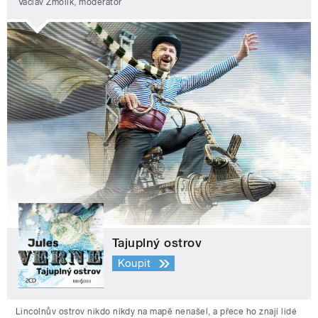
Václav Žmolík, moderátor
Tajuplný ostrov
Koupit
Lincolnův ostrov nikdo nikdy na mapě nenašel, a přece ho znají lidé