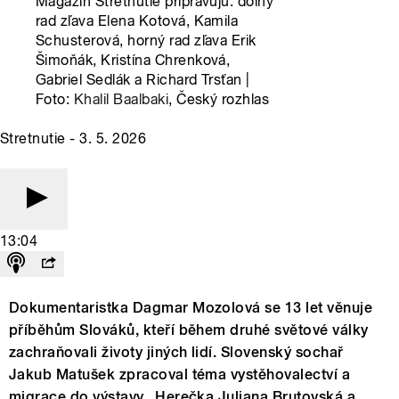
Magazín Stretnutie pripravujú: dolný
rad zľava Elena Kotová, Kamila
Schusterová, horný rad zľava Erik
Šimoňák, Kristína Chrenková,
Gabriel Sedlák a Richard Trsťan |
Foto:
Khalil Baalbaki
, Český rozhlas
Stretnutie - 3. 5. 2026
13:04
Dokumentaristka Dagmar Mozolová se 13 let věnuje
příběhům Slováků, kteří během druhé světové války
zachraňovali životy jiných lidí. Slovenský sochař
Jakub Matušek zpracoval téma vystěhovalectví a
migrace do výstavy. Herečka Juliana Brutovská a