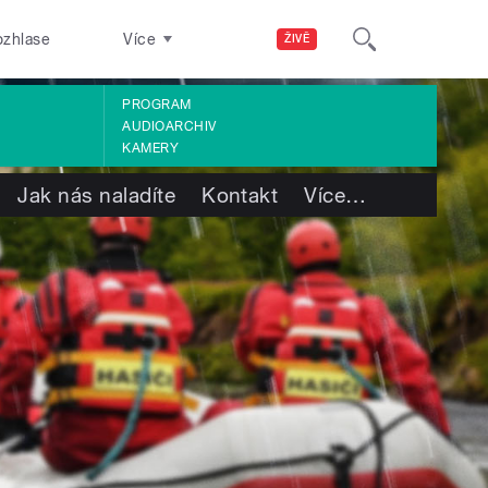
ozhlase
Více
ŽIVĚ
PROGRAM
AUDIOARCHIV
KAMERY
Jak nás naladíte
Kontakt
Více
…