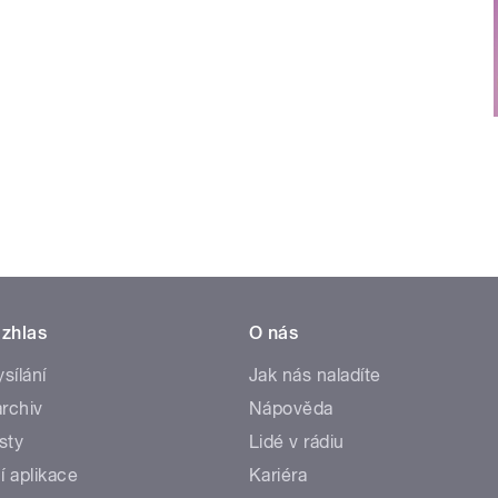
zhlas
O nás
ysílání
Jak nás naladíte
rchiv
Nápověda
sty
Lidé v rádiu
í aplikace
Kariéra