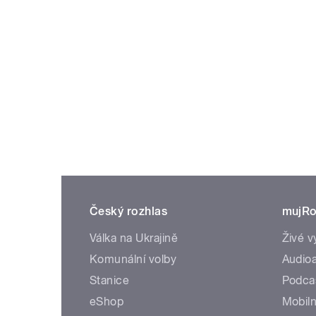
Český rozhlas
mujRo
Válka na Ukrajině
Živé v
Komunální volby
Audioa
Stanice
Podca
eShop
Mobiln