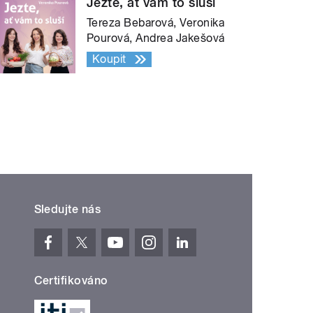
Jezte, ať vám to sluší
Tereza Bebarová, Veronika
Pourová, Andrea Jakešová
Koupit
Sledujte nás
Certifikováno