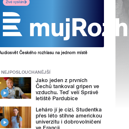
Živé vysílání
Audiosvět Českého rozhlasu na jednom místě
NEJPOSLOUCHANĚJŠÍ
Jako jeden z prvních
Čechů tankoval gripen ve
vzduchu. Teď velí Správě
letiště Pardubice
Leháro jí je cizí. Studentka
přes léto stihne americkou
univerzitu i dobrovolničení
ve Francii