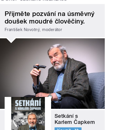
Přijměte pozvání na úsměvný
doušek moudré člověčiny.
František Novotný, moderátor
Setkání s
Karlem Čapkem