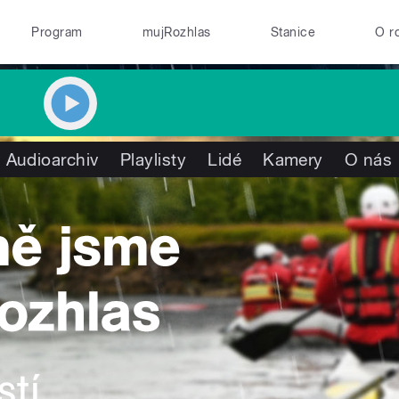
Program
mujRozhlas
Stanice
O r
Audioarchiv
Playlisty
Lidé
Kamery
O nás