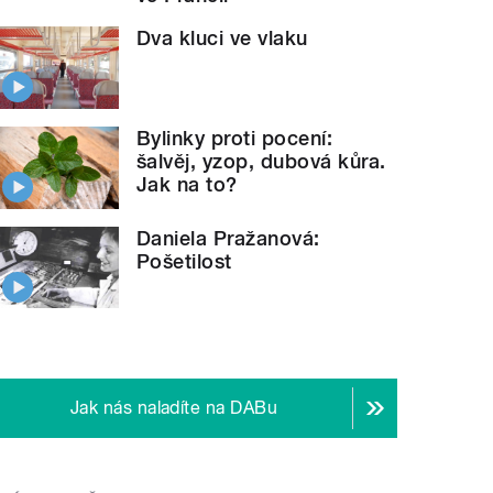
Dva kluci ve vlaku
Bylinky proti pocení:
šalvěj, yzop, dubová kůra.
Jak na to?
Daniela Pražanová:
Pošetilost
Jak nás naladíte na DABu