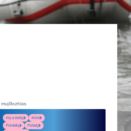
mujRozhlas
Hry a četby
Krimi
Pohádky
Pořady