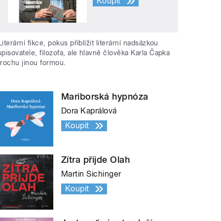
Koupit
Literární fikce, pokus přiblížit literární nadsázkou
spisovatele, filozofa, ale hlavně člověka Karla Čapka
trochu jinou formou.
Mariborská hypnóza
Dora Kaprálová
Koupit
Zítra přijde Olah
Martin Sichinger
Koupit