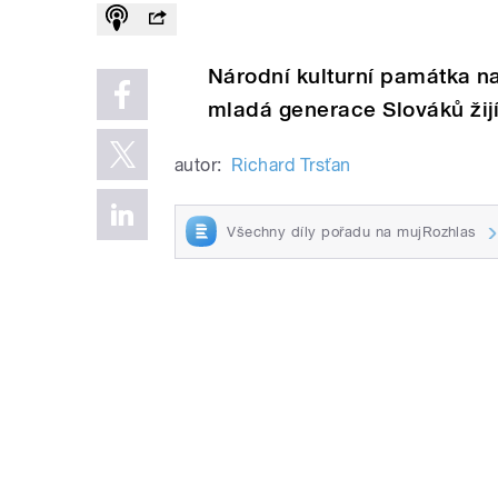
Národní kulturní památka n
mladá generace Slováků žij
autor:
Richard Trsťan
Všechny díly pořadu na mujRozhlas