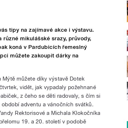
s tipy na zajímavé akce i výstavu.
a různé mikulášské srazy, průvody,
 pak koná v Pardubicích řemeslný
pci můžete zakoupit dárky na
m Mýtě můžete díky výstavě Dotek
čtvrtek, vidět, jak vypadaly požehnané
biček, z čeho se děti radovaly, s čím si
ali období adventu a vánočních svátků.
Vandy Rektorisové a Michala Klokočníka
přelomu 19. a 20. století v podobě