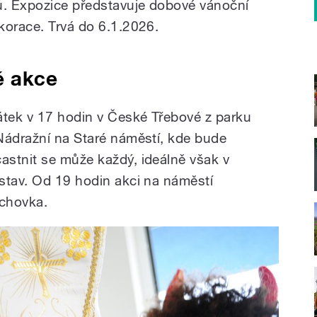
. Expozice představuje dobové vánoční
korace. Trvá do 6.1.2026.
é akce
átek v 17 hodin v České Třebové z parku
Nádražní na Staré náměstí, kde bude
stnit se může každý, ideálně však v
stav. Od 19 hodin akci na náměstí
chovka.