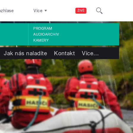
ozhlase
Více
ŽIVĚ
PROGRAM
AUDIOARCHIV
KAMERY
Jak nás naladíte
Kontakt
Více
…