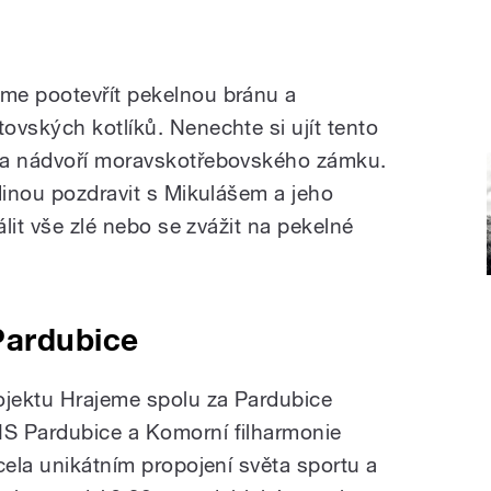
me pootevřít pekelnou bránu a
ovských kotlíků. Nenechte si ujít tento
na nádvoří moravskotřebovského zámku.
dinou pozdravit s Mikulášem a jeho
álit vše zlé nebo se zvážit na pekelné
Pardubice
ojektu Hrajeme spolu za Pardubice
S Pardubice a Komorní filharmonie
cela unikátním propojení světa sportu a