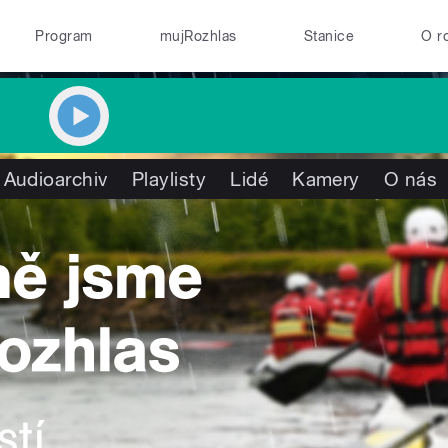
Program
mujRozhlas
Stanice
O r
Audioarchiv
Playlisty
Lidé
Kamery
O nás