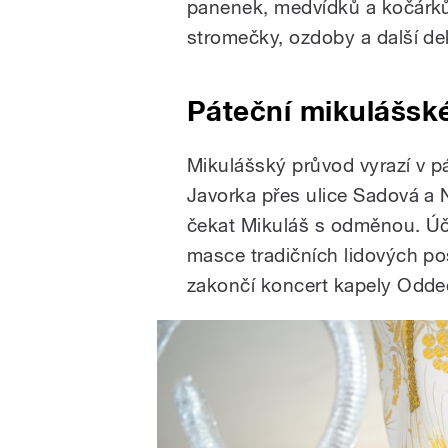
panenek, medvídků a kočárků
stromečky, ozdoby a další de
Páteční mikulášsk
Mikulášský průvod vyrazí v p
Javorka přes ulice Sadová a 
čekat Mikuláš s odměnou. Úča
masce tradičních lidových po
zakončí koncert kapely Odde