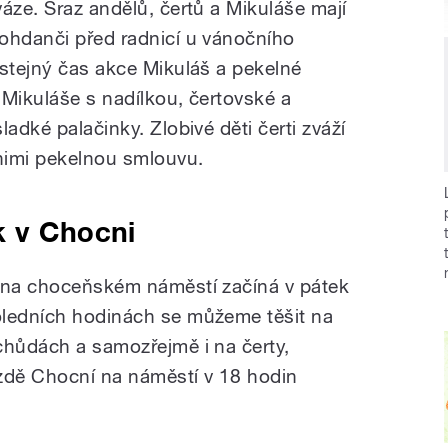
áze. Sraz andělů, čertů a Mikuláše mají
ohdanči před radnicí u vánočního
 stejný čas akce Mikuláš a pekelné
 Mikuláše s nadílkou, čertovské a
adké palačinky. Zlobivé děti čerti zváží
 nimi pekelnou smlouvu.
k v Chocni
t na choceňském náměstí začíná v pátek
oledních hodinách se můžeme těšit na
chůdách a samozřejmě i na čerty,
jízdě Chocní na náměstí v 18 hodin