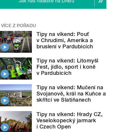
Jak nás naladíte na DABu
VÍCE Z POŘADU
Tipy na víkend: Pouť
v Chrudimi, Amerika a
bruslení v Pardubicích
Tipy na víkend: Litomyšl
Fest, jídlo, sport i koně
v Pardubicích
Tipy na víkend: Mučení na
Svojanově, král na Kuňce a
skřítci ve Slatiňanech
Tipy na víkend: Hrady CZ,
Veselokopecký jarmark
i Czech Open