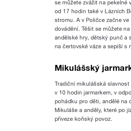
se můžete zvážit na pekelné v
od 17 hodin také v Lázních B
stromu. A v Poličce začne ve
dovádění. Těšit se můžete na
andělské hry, dětský punč a sl
na čertovské váze a sepíší s
Mikulášský jarmar
Tradiční mikulášská slavnos
v 10 hodin jarmarkem, v odp
pohádku pro děti, andělé na 
Mikuláše a anděly, které po 
přiveze koňský povoz.