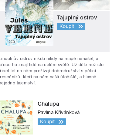
Tajuplný ostrov
Koupit
Lincolnův ostrov nikdo nikdy na mapě nenašel, a
přece ho znají lidé na celém světě. Už déle než sto
třicet let na něm prožívají dobrodružství s pěticí
trosečníků, kteří na něm našli útočiště, a hlavně
nejedno tajemství.
Chalupa
Pavlína Křivánková
Koupit