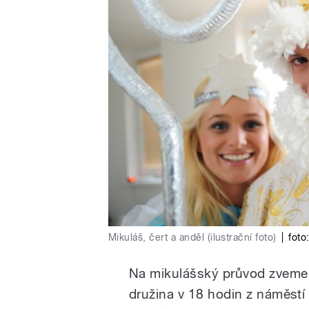
Mikuláš, čert a anděl (ilustrační foto)
|
foto
Na mikulášský průvod zveme v
družina v 18 hodin z náměst