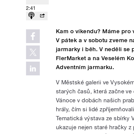
2:41
Kam o víkendu? Máme pro vá
V pátek a v sobotu zveme n
jarmarky i běh. V neděli se
FlerMarket a na Veselém Ko
Adventním jarmarku.
V Městské galerii ve Vysoké
starých časů, která začne ve 
Vánoce v dobách našich praba
hrály, čím si lidé zpříjemňov
Tematická výstava ze sbírky 
ukazuje nejen staré hračky z 