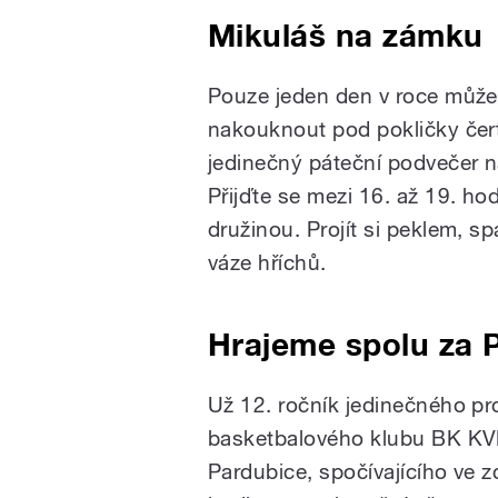
Mikuláš na zámku
Pouze jeden den v roce může
nakouknout pod pokličky čert
jedinečný páteční podvečer 
Přijďte se mezi 16. až 19. ho
družinou. Projít si peklem, sp
váze hříchů.
Hrajeme spolu za 
Už 12. ročník jedinečného pr
basketbalového klubu BK KVI
Pardubice, spočívajícího ve z