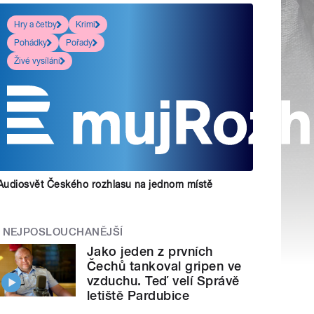
Hry a četby
Krimi
Pohádky
Pořady
Živé vysílání
Audiosvět Českého rozhlasu na jednom místě
NEJPOSLOUCHANĚJŠÍ
Jako jeden z prvních
Čechů tankoval gripen ve
vzduchu. Teď velí Správě
letiště Pardubice