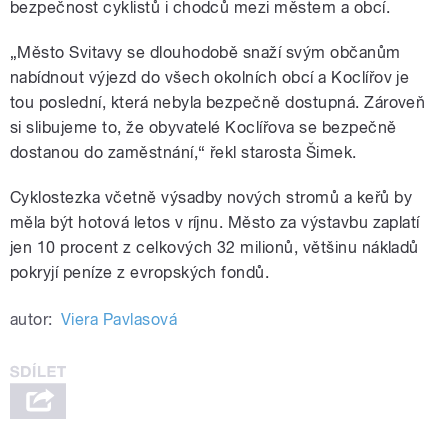
bezpečnost cyklistů i chodců mezi městem a obcí.
„Město Svitavy se dlouhodobě snaží svým občanům
nabídnout výjezd do všech okolních obcí a Koclířov je
tou poslední, která nebyla bezpečně dostupná. Zároveň
si slibujeme to, že obyvatelé Koclířova se bezpečně
dostanou do zaměstnání,“ řekl starosta Šimek.
Cyklostezka včetně výsadby nových stromů a keřů by
měla být hotová letos v ríjnu. Město za výstavbu zaplatí
jen 10 procent z celkových 32 milionů, většinu nákladů
pokryjí peníze z evropských fondů.
autor:
Viera Pavlasová