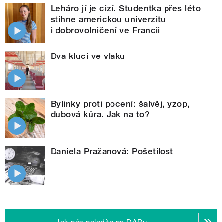
Leháro jí je cizí. Studentka přes léto
stihne americkou univerzitu
i dobrovolničení ve Francii
Dva kluci ve vlaku
Bylinky proti pocení: šalvěj, yzop,
dubová kůra. Jak na to?
Daniela Pražanová: Pošetilost
Jak nás naladíte na DABu