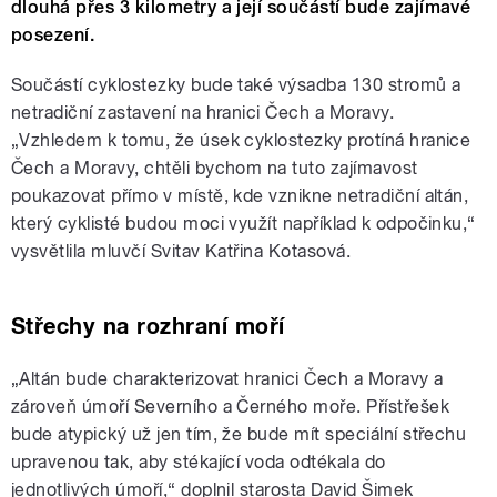
dlouhá přes 3 kilometry a její součástí bude zajímavé
posezení.
Součástí cyklostezky bude také výsadba 130 stromů a
netradiční zastavení na hranici Čech a Moravy.
„Vzhledem k tomu, že úsek cyklostezky protíná hranice
Čech a Moravy, chtěli bychom na tuto zajímavost
poukazovat přímo v místě, kde vznikne netradiční altán,
který cyklisté budou moci využít například k odpočinku,“
vysvětlila mluvčí Svitav Katřina Kotasová.
Střechy na rozhraní moří
„Altán bude charakterizovat hranici Čech a Moravy a
zároveň úmoří Severního a Černého moře. Přístřešek
bude atypický už jen tím, že bude mít speciální střechu
upravenou tak, aby stékající voda odtékala do
jednotlivých úmoří,“ doplnil starosta David Šimek