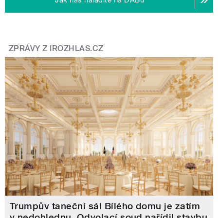
ZPRÁVY Z IROZHLAS.CZ
Trumpův taneční sál Bílého domu je zatím
v nedohlednu. Odvolací soud nařídil stavbu