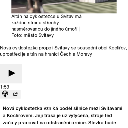
Altán na cyklostezce u Svitav má
každou stranu střechy
nasměrovanou do jiného úmoří |
Foto: město Svitavy
Nová cyklostezka propojí Svitavy se sousední obcí Koclířov,
uprostřed je altán na hranici Čech a Moravy
1:53
Nová cyklostezka vzniká podél silnice mezi Svitavami
a Koclířovem. Její trasa je už vytyčená, stroje teď
začaly pracovat na odstranění ornice. Stezka bude