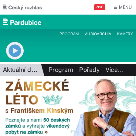
Přejít k hlavnímu obsahu
MENU
ŽIVĚ
PROGRAM
AUDIOARCHIV
KAMERY
Aktuální dění
Program
Pořady
Více
…