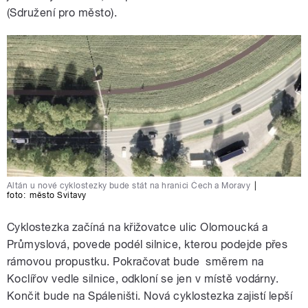
(Sdružení pro město).
Altán u nové cyklostezky bude stát na hranici Čech a Moravy
|
foto:
město Svitavy
Cyklostezka začíná na křižovatce ulic Olomoucká a
Průmyslová, povede podél silnice, kterou podejde přes
rámovou propustku. Pokračovat bude směrem na
Koclířov vedle silnice, odkloní se jen v místě vodárny.
Končit bude na Spáleništi. Nová cyklostezka zajistí lepší