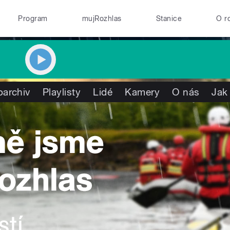
Program
mujRozhlas
Stanice
O r
oarchiv
Playlisty
Lidé
Kamery
O nás
Jak