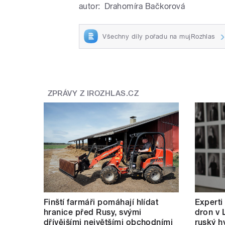
autor:
Drahomíra Bačkorová
Všechny díly pořadu na mujRozhlas
ZPRÁVY Z IROZHLAS.CZ
Finští farmáři pomáhají hlídat
Experti
hranice před Rusy, svými
dron v 
dřívějšími největšími obchodními
ruský hy