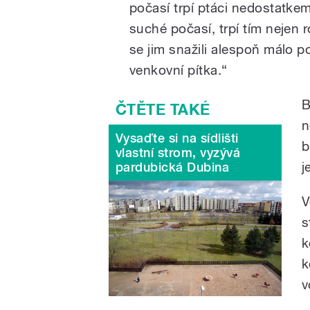
počasí trpí ptáci nedostatke
suché počasí, trpí tím nejen r
se jim snažili alespoň málo 
venkovní pítka.“
B
n
Vysaďte si na sídlišti
b
vlastní strom, vyzývá
j
pardubická Dubina
V
s
k
k
v