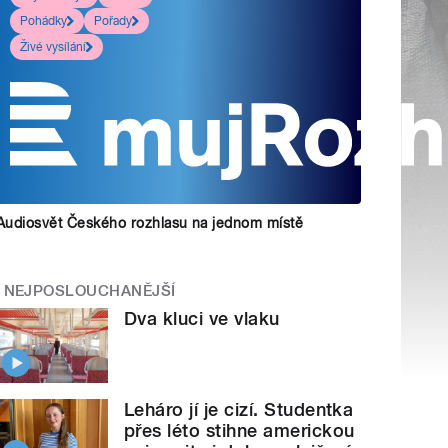
Pohádky
Pořady
Živé vysílání
Audiosvět Českého rozhlasu na jednom místě
NEJPOSLOUCHANĚJŠÍ
Dva kluci ve vlaku
Leháro jí je cizí. Studentka
přes léto stihne americkou