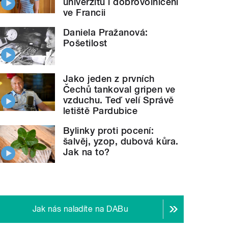
univerzitu i dobrovolničení
ve Francii
Daniela Pražanová:
Pošetilost
Jako jeden z prvních
Čechů tankoval gripen ve
vzduchu. Teď velí Správě
letiště Pardubice
Bylinky proti pocení:
šalvěj, yzop, dubová kůra.
Jak na to?
Jak nás naladíte na DABu