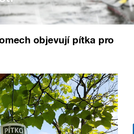
romech objevují pítka pro