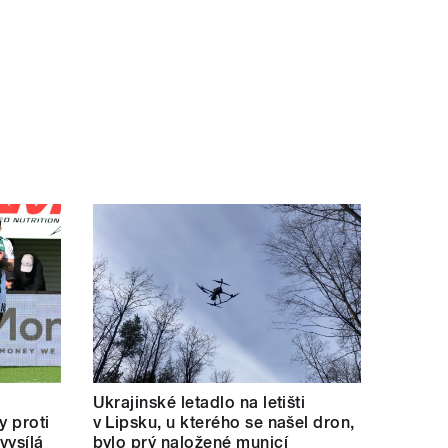
Ukrajinské letadlo na letišti
y proti
v Lipsku, u kterého se našel dron,
vysílá
bylo prý naložené municí