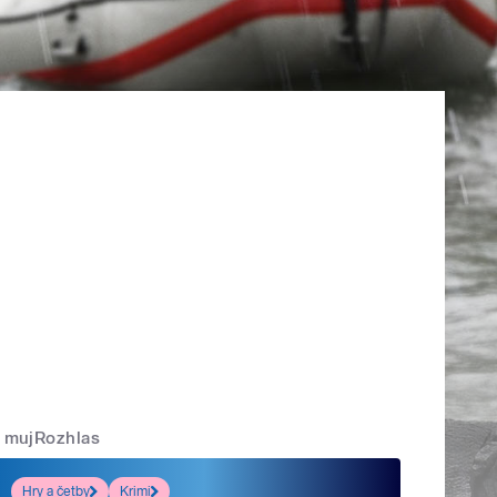
mujRozhlas
Hry a četby
Krimi