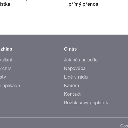
istka
přímý přenos
zhlas
O nás
ysílání
Jak nás naladíte
rchiv
Nápověda
sty
Lidé v rádiu
í aplikace
Kariéra
Kontakt
Rozhlasový poplatek
Coo