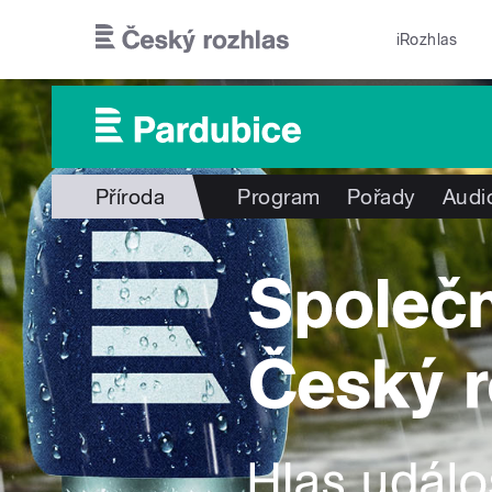
Přejít k hlavnímu obsahu
iRozhlas
Příroda
Program
Pořady
Audi