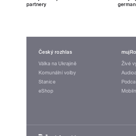
partnery
german
Český rozhlas
mujRo
Válka na Ukrajině
Živé v
Komunální volby
Audioa
Stanice
Podca
eShop
Mobiln