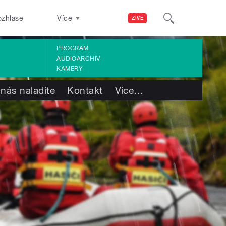
ozhlase
Více
ŽIVĚ
PROGRAM
AUDIOARCHIV
KAMERY
 nás naladíte
Kontakt
Více
…