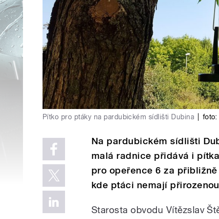
Pítko pro ptáky na pardubickém sídlišti Dubina
|
foto:
Na pardubickém sídlišti Du
malá radnice přidává i pítk
pro opeřence 6 za přibližně
kde ptáci nemají přirozenou
Starosta obvodu Vítězslav Št