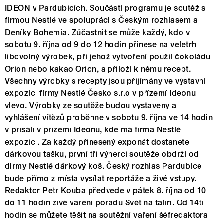
IDEON v Pardubicích. Součástí programu je soutěž s
firmou Nestlé ve spolupráci s Českým rozhlasem a
Deníky Bohemia. Zúčastnit se může každý, kdo v
sobotu 9. října od 9 do 12 hodin přinese na veletrh
libovolný výrobek, při jehož vytvoření použil čokoládu
Orion nebo kakao Orion, a přiloží k němu recept.
Všechny výrobky s recepty jsou přijímány ve výstavní
expozici firmy Nestlé Česko s.r.o v přízemí Ideonu
vlevo. Výrobky ze soutěže budou vystaveny a
vyhlášení vítězů proběhne v sobotu 9. října ve 14 hodin
v přísálí v přízemí Ideonu, kde má firma Nestlé
expozici. Za každý přinesený exponát dostanete
dárkovou tašku, první tři výherci soutěže obdrží od
dirmy Nestlé dárkový koš. Český rozhlas Pardubice
bude přímo z místa vysílat reportáže a živé vstupy.
Redaktor Petr Kouba předvede v pátek 8. října od 10
do 11 hodin živé vaření pořadu Svět na talíři. Od 14ti
hodin se můžete těšit na soutěžní vaření šéfredaktora