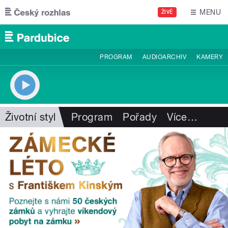
Přejít k hlavnímu obsahu
MENU
ŽIVĚ
PROGRAM
AUDIOARCHIV
KAMERY
Životní styl
Program
Pořady
Více
…