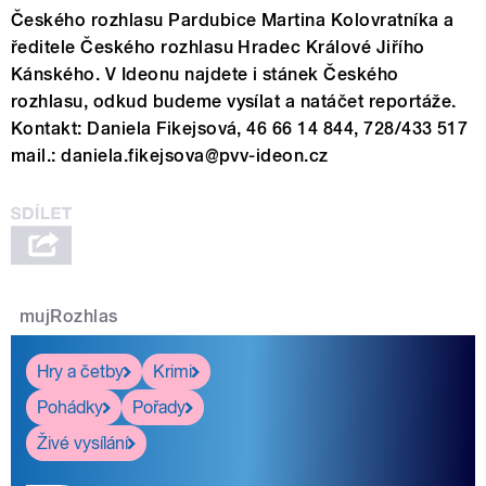
Českého rozhlasu Pardubice Martina Kolovratníka a
ředitele Českého rozhlasu Hradec Králové Jiřího
Kánského. V Ideonu najdete i stánek Českého
rozhlasu, odkud budeme vysílat a natáčet reportáže.
Kontakt: Daniela Fikejsová, 46 66 14 844, 728/433 517
mail.: daniela.fikejsova@pvv-ideon.cz
mujRozhlas
Hry a četby
Krimi
Pohádky
Pořady
Živé vysílání