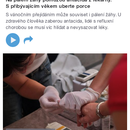
S přibývajícím věkem uberte porce
S vánočním přejídáním může souviset i pálení žáhy. U
zdravého člověka zaberou antacida, lidé s refluxní
chorobou se musí víc hlídat a nevysazovat léky.