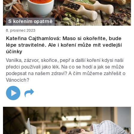
S kořením opatrně
8. prosinec 2023
Kateřina Cajthamlová: Maso si okořeňte, bude
lépe stravitelné. Ale i koření může mít vedlejší
účinky
Vanilka, zázvor, skořice, pepř a další koření kdysi naši
předci používali jako lék. Na co se hodí a jak se může
podepsat na našem zdraví? A čím můžeme zahřešit o
Vánocích?