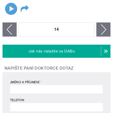
STRÁNKY
14
n
zí
Jak nás naladíte na DABu
NAPIŠTE PANÍ DOKTORCE DOTAZ
JMÉNO A PŘÍJMENÍ
*
TELEFON