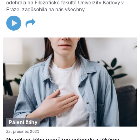
odehrála na Filozofické fakultě Univerzity Karlovy v
Praze, zapůsobila na nás všechny.
Pálení žáhy
22. prosinec 2023
Na pálení žáhy pomůžou antacida z lékárny.