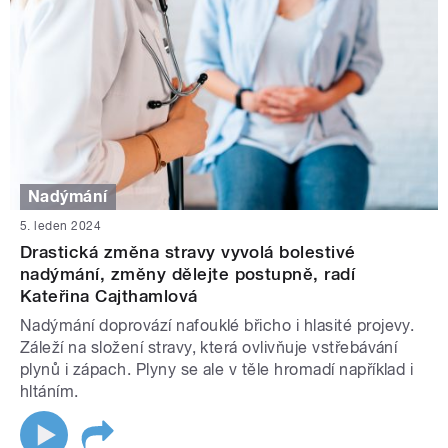
Nadýmání
5. leden 2024
Drastická změna stravy vyvolá bolestivé
nadýmání, změny dělejte postupně, radí
Kateřina Cajthamlová
Nadýmání doprovází nafouklé břicho i hlasité projevy.
Záleží na složení stravy, která ovlivňuje vstřebávání
plynů i zápach. Plyny se ale v těle hromadí například i
hltáním.