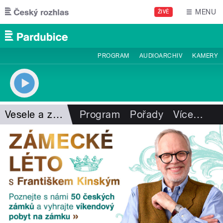
Přejít k hlavnímu obsahu
MENU
ŽIVĚ
PROGRAM
AUDIOARCHIV
KAMERY
Vesele a zdravě
Program
Pořady
Více
…